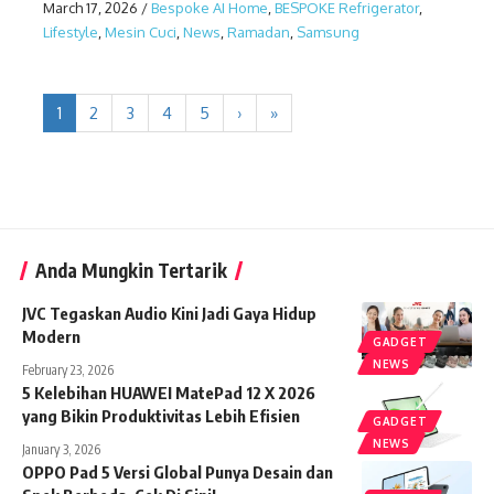
March 17, 2026
/
Bespoke AI Home
,
BESPOKE Refrigerator
,
Lifestyle
,
Mesin Cuci
,
News
,
Ramadan
,
Samsung
1
2
3
4
5
›
»
Anda Mungkin Tertarik
JVC Tegaskan Audio Kini Jadi Gaya Hidup
Modern
GADGET
NEWS
February 23, 2026
5 Kelebihan HUAWEI MatePad 12 X 2026
yang Bikin Produktivitas Lebih Efisien
GADGET
NEWS
January 3, 2026
OPPO Pad 5 Versi Global Punya Desain dan