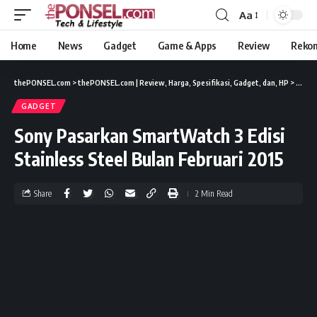
Aa
Home
News
Gadget
Game & Apps
Review
Reko
thePONSEL.com
>
thePONSEL.com | Review, Harga, Spesifikasi, Gadget, dan, HP
>
Gadge
GADGET
Sony Pasarkan SmartWatch 3 Edisi
Stainless Steel Bulan Februari 2015
Share
2 Min Read