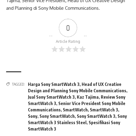
Tajima, Senior Vice President, Head of UX Creative Design
and Planning di Sony Mobile Communications.
0
Article Rating
Harga Sony SmartWatch 3
,
Head of UX Creative
TAGGED:
Design and Planning Sony Mobile Communications
,
Jual Sony SmartWatch 3
,
Kaz Tajima
,
Review Sony
SmartWatch 3
,
Senior Vice President Sony Mobile
Communications
,
SmartWatch
,
SmartWatch 3
,
Sony
,
Sony SmartWatch
,
Sony SmartWatch 3
,
Sony
SmartWatch 3 Stainless Steel
,
Spesifikasi Sony
SmartWatch 3