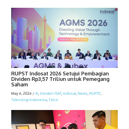
RUPST Indosat 2026 Setujui Pembagian
Dividen Rp3,57 Triliun untuk Pemegang
Saham
May 6, 2026
/
AI
,
Dividen ISAT
,
Indosat
,
News
,
RUPST
,
Teknologi Indonesia
,
Telco