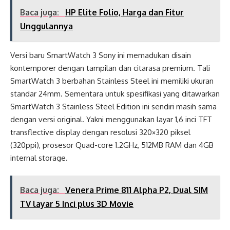
Baca juga:
HP Elite Folio, Harga dan Fitur
Unggulannya
Versi baru SmartWatch 3 Sony ini memadukan disain
kontemporer dengan tampilan dan citarasa premium. Tali
SmartWatch 3 berbahan Stainless Steel ini memiliki ukuran
standar 24mm. Sementara untuk spesifikasi yang ditawarkan
SmartWatch 3 Stainless Steel Edition ini sendiri masih sama
dengan versi original. Yakni menggunakan layar 1,6 inci TFT
transflective display dengan resolusi 320×320 piksel
(320ppi), prosesor Quad-core 1.2GHz, 512MB RAM dan 4GB
internal storage.
Baca juga:
Venera Prime 811 Alpha P2, Dual SIM
TV layar 5 Inci plus 3D Movie