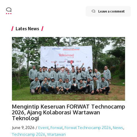
Leave a comment
Lates News
Mengintip Keseruan FORWAT Technocamp
2026, Ajang Kolaborasi Wartawan
Teknologi
June 9, 2026
/
Event
,
Forwat
,
Forwat Technocamp 2026
,
News
,
Technocamp 2026
,
Wartawan