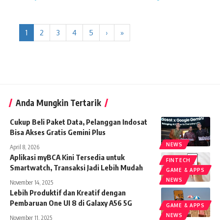
1
2
3
4
5
›
»
Anda Mungkin Tertarik
Cukup Beli Paket Data, Pelanggan Indosat
Bisa Akses Gratis Gemini Plus
NEWS
April 8, 2026
Aplikasi myBCA Kini Tersedia untuk
FINTECH
Smartwatch, Transaksi Jadi Lebih Mudah
GAME & APPS
NEWS
November 14, 2025
Lebih Produktif dan Kreatif dengan
Pembaruan One UI 8 di Galaxy A56 5G
GAME & APPS
NEWS
November 11, 2025