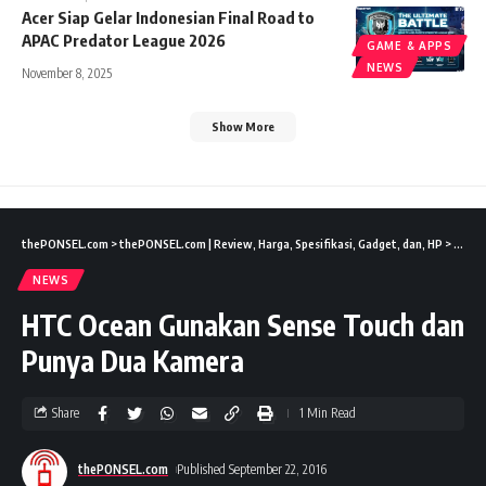
Acer Siap Gelar Indonesian Final Road to
APAC Predator League 2026
GAME & APPS
NEWS
November 8, 2025
Show More
thePONSEL.com
>
thePONSEL.com | Review, Harga, Spesifikasi, Gadget, dan, HP
>
News
NEWS
HTC Ocean Gunakan Sense Touch dan
Punya Dua Kamera
Share
1 Min Read
thePONSEL.com
Published September 22, 2016