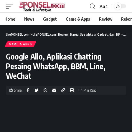
Aa
Home
News
Gadget
Game & Apps
Review
Reko
thePONSEL.com
>
thePONSEL.com | Review, Harga, Spesifikasi, Gadget, dan, HP
>
Game 
GAME & APPS
Google Allo, Aplikasi Chatting
Pesaing WhatsApp, BBM, Line,
WeChat
Share
1 Min Read