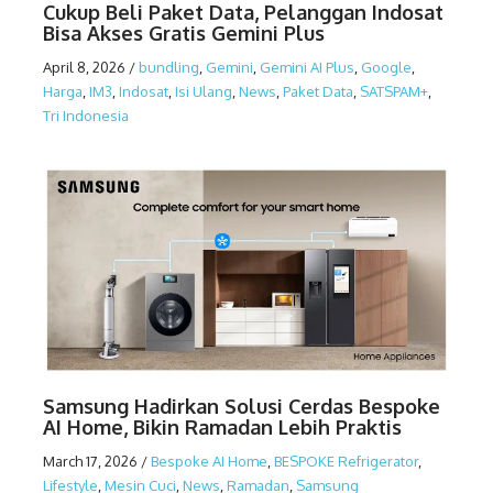
Cukup Beli Paket Data, Pelanggan Indosat
Bisa Akses Gratis Gemini Plus
April 8, 2026
/
bundling
,
Gemini
,
Gemini AI Plus
,
Google
,
Harga
,
IM3
,
Indosat
,
Isi Ulang
,
News
,
Paket Data
,
SATSPAM+
,
Tri Indonesia
Samsung Hadirkan Solusi Cerdas Bespoke
AI Home, Bikin Ramadan Lebih Praktis
March 17, 2026
/
Bespoke AI Home
,
BESPOKE Refrigerator
,
Lifestyle
,
Mesin Cuci
,
News
,
Ramadan
,
Samsung