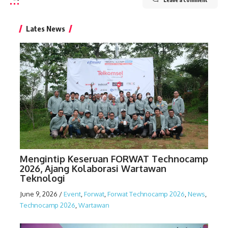
Lates News
Mengintip Keseruan FORWAT Technocamp
2026, Ajang Kolaborasi Wartawan
Teknologi
June 9, 2026
/
Event
,
Forwat
,
Forwat Technocamp 2026
,
News
,
Technocamp 2026
,
Wartawan