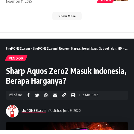
November 11, 2025
Show More
thePONSEL.com
>
thePONSEL.com | Review, Harga, Spesifikasi, Gadget, dan, HP
>
News
VENDOR
Sharp Aquos Zero2 Masuk Indonesia,
Berapa Harganya?
Share
2 Min Read
thePONSEL.com
Published June 9, 2020