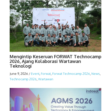
Mengintip Keseruan FORWAT Technocamp
2026, Ajang Kolaborasi Wartawan
Teknologi
June 9, 2026
/
Event
,
Forwat
,
Forwat Technocamp 2026
,
News
,
Technocamp 2026
,
Wartawan