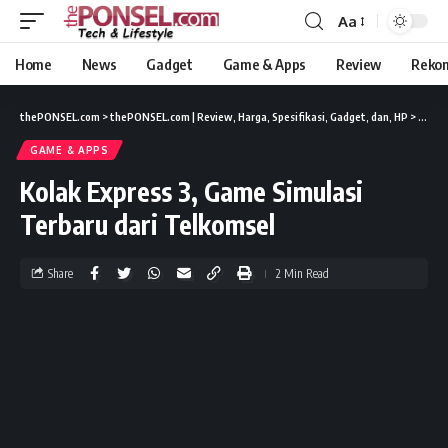
Aa
Home
News
Gadget
Game & Apps
Review
Reko
thePONSEL.com
>
thePONSEL.com | Review, Harga, Spesifikasi, Gadget, dan, HP
>
Game 
GAME & APPS
Kolak Express 3, Game Simulasi
Terbaru dari Telkomsel
Share
2 Min Read