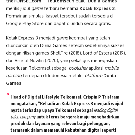
thePONSEL.com
–
Telkomsel
melalui
Dunia Games
merilis judul
game
terbaru bernama
Kolak Express 3
.
Permainan simulasi kasual tersebut sudah tersedia di
Google Play Store dan dapat diunduh secara gratis.
Kolak Express 3 menjadi
game
keempat yang telah
diluncurkan oleh Dunia Games setelah sebelumnya sukses
dengan rilisan games ShellFire (2018), Lord of Estera (2019),
dan Rise of Nowlin (2020), yang sekaligus menegaskan
keseriusan Telkomsel sebagai
publisher
aplikasi
mobile
gaming
terdepan di Indonesia melalui
platform
Dunia
Games
.
Head of Digital Lifestyle Telkomsel, Crispin P Tristram
mengatakan, “Kehadiran Kolak Express 3 menjadi wujud
nyata terhadap upaya Telkomsel sebagai
leading digital
telco company
untuk terus bergerak maju menghadirkan
produk dan layanan yang relevan bagi pelanggan,
termasuk dalam memenuhi kebutuhan digital seperti