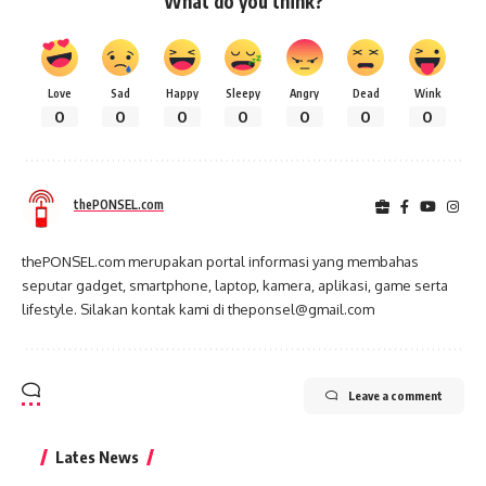
What do you think?
Love
Sad
Happy
Sleepy
Angry
Dead
Wink
0
0
0
0
0
0
0
thePONSEL.com
thePONSEL.com merupakan portal informasi yang membahas
seputar gadget, smartphone, laptop, kamera, aplikasi, game serta
lifestyle. Silakan kontak kami di theponsel@gmail.com
Leave a comment
Lates News