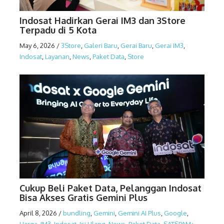
Indosat Hadirkan Gerai IM3 dan 3Store
Terpadu di 5 Kota
May 6, 2026
/
3Store
,
Galeri Baru
,
Gerai Baru
,
Gerai IM3
,
Indosat
,
Layanan
,
News
,
Paket Data
,
Store
Cukup Beli Paket Data, Pelanggan Indosat
Bisa Akses Gratis Gemini Plus
April 8, 2026
/
bundling
,
Gemini
,
Gemini AI Plus
,
Google
,
Harga
,
IM3
,
Indosat
,
Isi Ulang
,
News
,
Paket Data
,
SATSPAM+
,