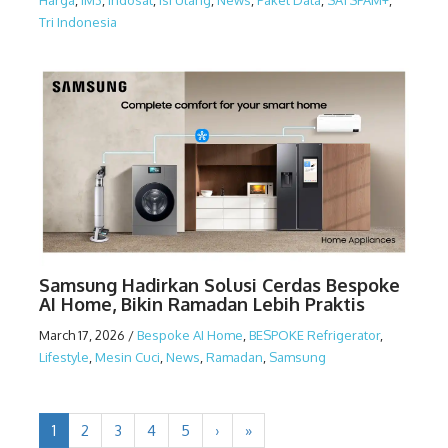
Tri Indonesia
Samsung Hadirkan Solusi Cerdas Bespoke
AI Home, Bikin Ramadan Lebih Praktis
March 17, 2026
/
Bespoke AI Home
,
BESPOKE Refrigerator
,
Lifestyle
,
Mesin Cuci
,
News
,
Ramadan
,
Samsung
1
2
3
4
5
›
»