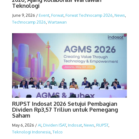
Teknologi
June 9, 2026
/
Event
,
Forwat
,
Forwat Technocamp 2026
,
News
,
Technocamp 2026
,
Wartawan
RUPST Indosat 2026 Setujui Pembagian
Dividen Rp3,57 Triliun untuk Pemegang
Saham
May 6, 2026
/
AI
,
Dividen ISAT
,
Indosat
,
News
,
RUPST
,
Teknologi Indonesia
,
Telco