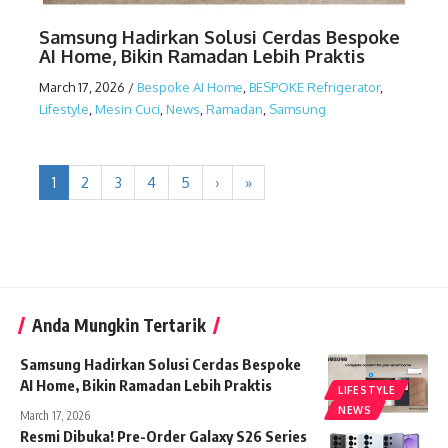
Samsung Hadirkan Solusi Cerdas Bespoke
AI Home, Bikin Ramadan Lebih Praktis
March 17, 2026
/
Bespoke AI Home
,
BESPOKE Refrigerator
,
Lifestyle
,
Mesin Cuci
,
News
,
Ramadan
,
Samsung
1
2
3
4
5
›
»
Anda Mungkin Tertarik
Samsung Hadirkan Solusi Cerdas Bespoke
AI Home, Bikin Ramadan Lebih Praktis
LIFESTYLE
NEWS
March 17, 2026
Resmi Dibuka! Pre-Order Galaxy S26 Series