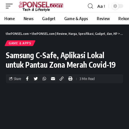
Aa
Home
News
Gadget
Game & Apps
Review
Reko
thePONSEL.com
>
thePONSEL.com | Review, Harga, Spesifikasi, Gadget, dan, HP
>
Game 
GAME & APPS
Samsung C-Safe, Aplikasi Lokal
untuk Pantau Zona Merah Covid-19
Share
3 Min Read