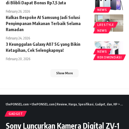
di Blibli Dapat Bonus Rp7,5 Juta
NEWS
February 26, 2026
Kulkas Bespoke AI Samsung Jadi Solusi
Penyimpanan Makanan Terbaik Selama
LIFESTYLE
Ramadan
NEWS
February 24, 2026
3 Keunggulan Galaxy A07 5G yang Bikin
Ketagihan, Cek Selengkapnya!
NEWS
REKOMENDASI
February 20, 2026
Show More
thePONSEL.com
>
thePONSEL.com | Review, Harga, Spesifikasi, Gadget, dan, HP
>
Gadge
GADGET
Sony Luncurkan Kamera Digital ZV-1