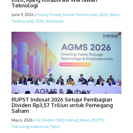
Teknologi
June 9, 2026
/
Event
,
Forwat
,
Forwat Technocamp 2026
,
News
,
Technocamp 2026
,
Wartawan
RUPST Indosat 2026 Setujui Pembagian
Dividen Rp3,57 Triliun untuk Pemegang
Saham
May 6, 2026
/
AI
,
Dividen ISAT
,
Indosat
,
News
,
RUPST
,
Teknologi Indonesia
,
Telco