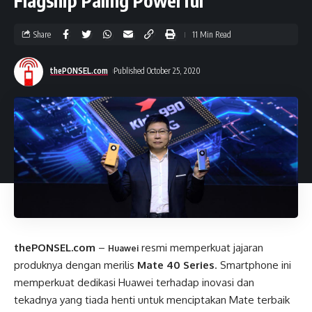
Flagship Paling Powerful
Share
11 Min Read
thePONSEL.com
Published October 25, 2020
thePONSEL.com
–
resmi memperkuat jajaran
Huawei
produknya dengan merilis
Mate 40 Series
. Smartphone ini
memperkuat dedikasi Huawei terhadap inovasi dan
tekadnya yang tiada henti untuk menciptakan Mate terbaik