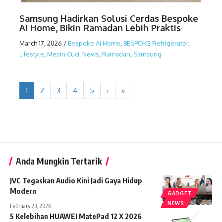
Samsung Hadirkan Solusi Cerdas Bespoke
AI Home, Bikin Ramadan Lebih Praktis
March 17, 2026
/
Bespoke AI Home
,
BESPOKE Refrigerator
,
Lifestyle
,
Mesin Cuci
,
News
,
Ramadan
,
Samsung
1
2
3
4
5
›
»
Anda Mungkin Tertarik
JVC Tegaskan Audio Kini Jadi Gaya Hidup
Modern
GADGET
NEWS
February 23, 2026
5 Kelebihan HUAWEI MatePad 12 X 2026