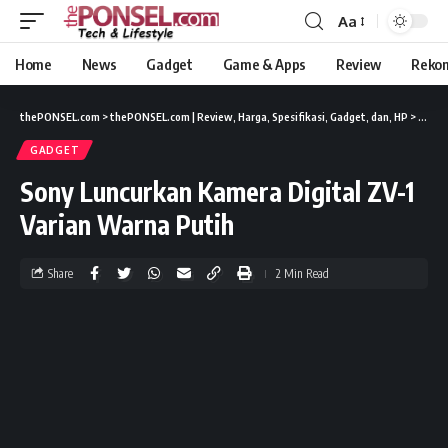
Aa
Home
News
Gadget
Game & Apps
Review
Reko
thePONSEL.com
>
thePONSEL.com | Review, Harga, Spesifikasi, Gadget, dan, HP
>
Gadge
GADGET
Sony Luncurkan Kamera Digital ZV-1
Varian Warna Putih
Share
2 Min Read