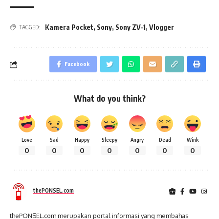
Kamera Pocket
,
Sony
,
Sony ZV-1
,
Vlogger
TAGGED:
Facebook
What do you think?
Love
Sad
Happy
Sleepy
Angry
Dead
Wink
0
0
0
0
0
0
0
thePONSEL.com
thePONSEL.com merupakan portal informasi yang membahas