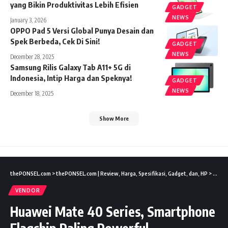
yang Bikin Produktivitas Lebih Efisien
GADGET
NEWS
January 3, 2026
OPPO Pad 5 Versi Global Punya Desain dan
Spek Berbeda, Cek Di Sini!
GADGET
NEWS
December 28, 2025
Samsung Rilis Galaxy Tab A11+ 5G di
Indonesia, Intip Harga dan Speknya!
GADGET
NEWS
December 18, 2025
Show More
thePONSEL.com
>
thePONSEL.com | Review, Harga, Spesifikasi, Gadget, dan, HP
>
News
VENDOR
Huawei Mate 40 Series, Smartphone