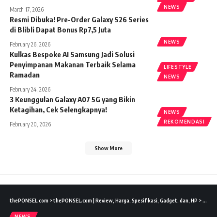
NEWS
March 17, 2026
Resmi Dibuka! Pre-Order Galaxy S26 Series
di Blibli Dapat Bonus Rp7,5 Juta
NEWS
February 26, 2026
Kulkas Bespoke AI Samsung Jadi Solusi
Penyimpanan Makanan Terbaik Selama
LIFESTYLE
Ramadan
NEWS
February 24, 2026
3 Keunggulan Galaxy A07 5G yang Bikin
Ketagihan, Cek Selengkapnya!
NEWS
REKOMENDASI
February 20, 2026
Show More
thePONSEL.com
>
thePONSEL.com | Review, Harga, Spesifikasi, Gadget, dan, HP
>
News
NEWS