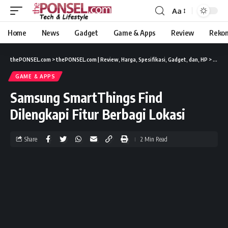
Aa
Home
News
Gadget
Game & Apps
Review
Reko
thePONSEL.com
>
thePONSEL.com | Review, Harga, Spesifikasi, Gadget, dan, HP
>
Game 
GAME & APPS
Samsung SmartThings Find
Dilengkapi Fitur Berbagi Lokasi
Share
2 Min Read