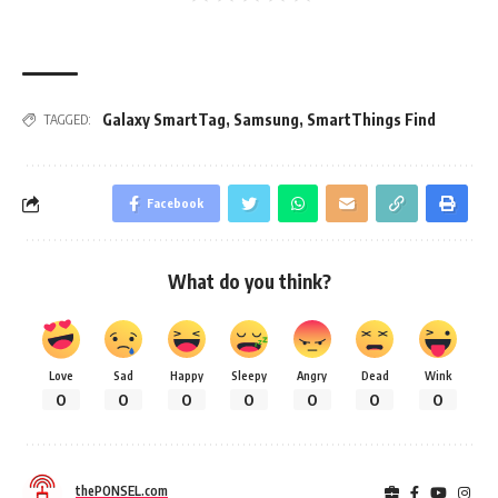
Galaxy SmartTag
,
Samsung
,
SmartThings Find
TAGGED:
Facebook
What do you think?
Love
Sad
Happy
Sleepy
Angry
Dead
Wink
0
0
0
0
0
0
0
thePONSEL.com