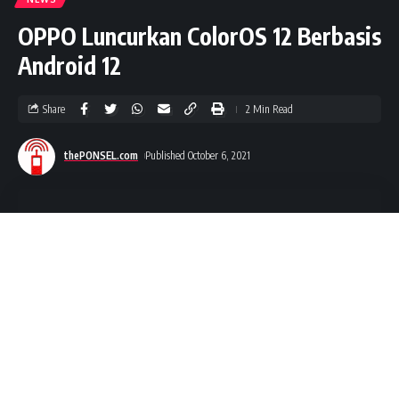
OPPO Luncurkan ColorOS 12 Berbasis
Android 12
Share
2 Min Read
thePONSEL.com
Published October 6, 2021
thePONSEL.com
– Setelah peluncurannya untuk Google,