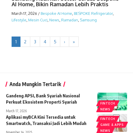
AI Home, Bikin Ramadan Lebih Praktis
March 17, 2026
/
Bespoke AI Home
,
BESPOKE Refrigerator
,
Lifestyle
,
Mesin Cuci
,
News
,
Ramadan
,
Samsung
1
2
3
4
5
›
»
Anda Mungkin Tertarik
Gandeng APSI, Bank Syariah Nasional
Perkuat Ekosistem Properti Syariah
FINTECH
NEWS
March 17, 2026
Aplikasi myBCA Kini Tersedia untuk
FINTECH
Smartwatch, Transaksi Jadi Lebih Mudah
GAME & APPS
NEWS
November 14, 2025