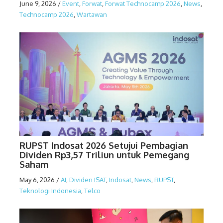
June 9, 2026
/
Event
,
Forwat
,
Forwat Technocamp 2026
,
News
,
Technocamp 2026
,
Wartawan
RUPST Indosat 2026 Setujui Pembagian
Dividen Rp3,57 Triliun untuk Pemegang
Saham
May 6, 2026
/
AI
,
Dividen ISAT
,
Indosat
,
News
,
RUPST
,
Teknologi Indonesia
,
Telco