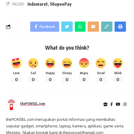
Indomaret
,
ShopeePay
TAGGED:
Facebook
What do you think?
Love
Sad
Happy
Sleepy
Angry
Dead
Wink
0
0
0
0
0
0
0
thePONSEL.com
thePONSEL.com merupakan portal informasi yang membahas
seputar gadget, smartphone, laptop, kamera, aplikasi, game serta
lifestyle. Silakan kontak kami di theponsel@gmail.com