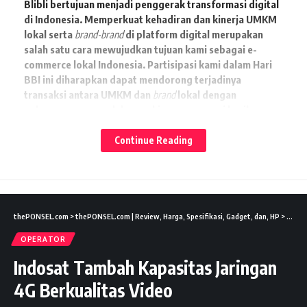
Blibli bertujuan menjadi penggerak transformasi digital
di Indonesia. Memperkuat kehadiran dan kinerja UMKM
lokal serta
brand-brand
di platform digital merupakan
salah satu cara mewujudkan tujuan kami sebagai e-
commerce lokal Indonesia. Partisipasi kami dalam Hari
BBI ini diharapkan dapat mendorong terjadinya
transaksi antara UMKM dan
brand
lokal dengan
pelanggan yang sudah semakin menggemari hasil
Lates News
produk ciptaan anak bangsa.”
Continue Reading
Microsite
Hari BBI diluncurkan oleh platform Blibli pada 3
Mei dan akan berlangsung hingga 13 Mei
2021.
Microsite
tersebut menghadirkan kurasi spesial dari 8
juta lebih produk UMKM dan
brand-brand
lokal terbaik.
thePONSEL.com
>
thePONSEL.com | Review, Harga, Spesifikasi, Gadget, dan, HP
>
News
OPERATOR
Baca juga:
JX Indonesia dan JD.ID Rangkul
Indosat Tambah Kapasitas Jaringan
Pelaku UMKM Kota Malang Lewat Pemanfaatan
4G Berkualitas Video
Platform Digital
Mengintip Keseruan FORWAT Technocamp