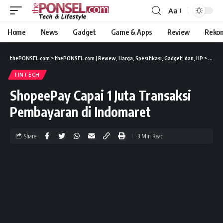
Aa
Home
News
Gadget
Game & Apps
Review
Reko
thePONSEL.com
>
thePONSEL.com | Review, Harga, Spesifikasi, Gadget, dan, HP
>
Lifest
FINTECH
ShopeePay Capai 1 Juta Transaksi
Pembayaran di Indomaret
Share
3 Min Read