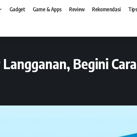
Gadget
Game & Apps
Review
Rekomendasi
Tips
t, dan, HP
>
News
>
Blibli Luncurkan Fitur Langganan, Begini Cara Menggunak
ur Langganan, Begini C