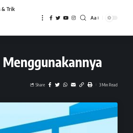
 & Trik
Aa
annya
ara Menggunakannya
Share
3 Min Read