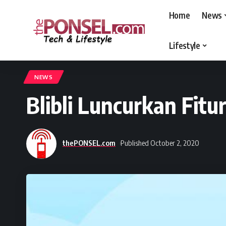
Home
News
Lifestyle
thePONSEL.com
>
thePONSEL.com | Review, Harga, Spesifikasi, Gadge
NEWS
Blibli Luncurkan Fit
thePONSEL.com
Published October 2, 2020