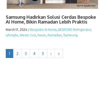
Samsung Hadirkan Solusi Cerdas Bespoke
AI Home, Bikin Ramadan Lebih Praktis
March 17, 2026
/
Bespoke AI Home
,
BESPOKE Refrigerator
,
Lifestyle
,
Mesin Cuci
,
News
,
Ramadan
,
Samsung
1
2
3
4
5
›
»