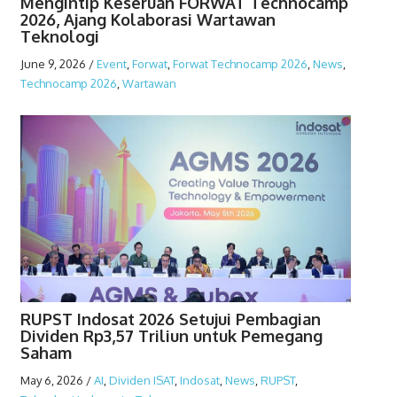
Mengintip Keseruan FORWAT Technocamp
2026, Ajang Kolaborasi Wartawan
Teknologi
June 9, 2026
/
Event
,
Forwat
,
Forwat Technocamp 2026
,
News
,
Technocamp 2026
,
Wartawan
RUPST Indosat 2026 Setujui Pembagian
Dividen Rp3,57 Triliun untuk Pemegang
Saham
May 6, 2026
/
AI
,
Dividen ISAT
,
Indosat
,
News
,
RUPST
,