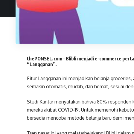
thePONSEL.com – Blibli menjadi e-commerce perta
“Langganan”.
Fitur Langganan ini menjadikan belanja groceries,
semakin otomatis, mudah, dan hemat, sesuai deng
Studi Kantar menyatakan bahwa 80% responden k
mereka akibat COVID-19. Untuk memenuhi kebutuh
bersedia mencoba metode belanja baru demi mend
Tren pasar ini yang melatarbelakangi Blibli dala