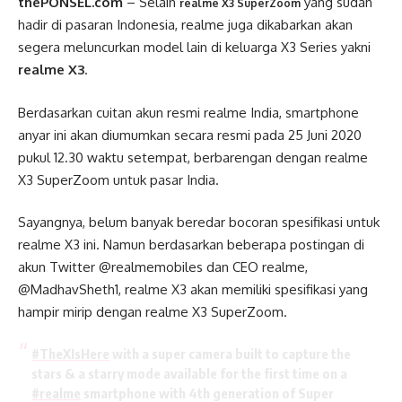
thePONSEL.com
– Selain
yang sudah
realme X3 SuperZoom
hadir di pasaran Indonesia, realme juga dikabarkan akan
segera meluncurkan model lain di keluarga X3 Series yakni
realme X3
.
Berdasarkan cuitan akun resmi realme India, smartphone
anyar ini akan diumumkan secara resmi pada 25 Juni 2020
pukul 12.30 waktu setempat, berbarengan dengan realme
X3 SuperZoom untuk pasar India.
Sayangnya, belum banyak beredar bocoran spesifikasi untuk
realme X3 ini. Namun berdasarkan beberapa postingan di
akun Twitter @realmemobiles dan CEO realme,
@MadhavSheth1, realme X3 akan memiliki spesifikasi yang
hampir mirip dengan realme X3 SuperZoom.
#TheXIsHere
with a super camera built to capture the
stars & a starry mode available for the first time on a
#realme
smartphone with 4th generation of Super