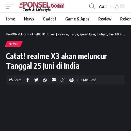
Aa
Home
News
Gadget
Game & Apps
Review
Reko
thePONSEL.com
>
thePONSEL.com | Review, Harga, Spesifikasi, Gadget, dan, HP
>
News
NEWS
Catat! realme X3 akan meluncur
Tanggal 25 Juni di India
Share
2 Min Read