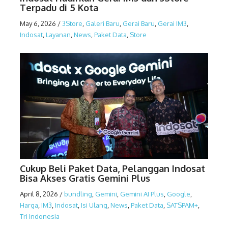
Terpadu di 5 Kota
May 6, 2026
/
3Store
,
Galeri Baru
,
Gerai Baru
,
Gerai IM3
,
Indosat
,
Layanan
,
News
,
Paket Data
,
Store
Cukup Beli Paket Data, Pelanggan Indosat
Bisa Akses Gratis Gemini Plus
April 8, 2026
/
bundling
,
Gemini
,
Gemini AI Plus
,
Google
,
Harga
,
IM3
,
Indosat
,
Isi Ulang
,
News
,
Paket Data
,
SATSPAM+
,
Tri Indonesia