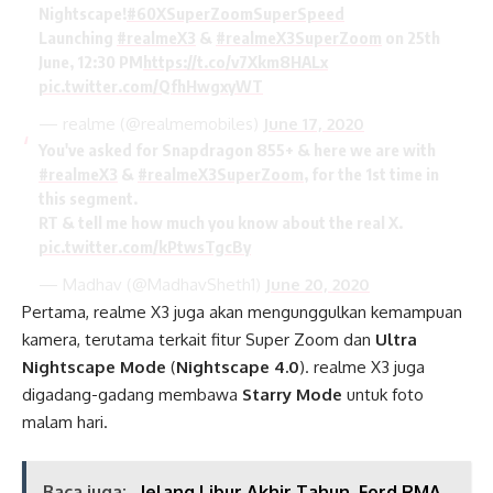
Nightscape!
#60XSuperZoomSuperSpeed
Launching
#realmeX3
&
#realmeX3SuperZoom
on 25th
June, 12:30 PM
https://t.co/v7Xkm8HALx
pic.twitter.com/QfhHwgxyWT
— realme (@realmemobiles)
June 17, 2020
You've asked for Snapdragon 855+ & here we are with
#realmeX3
&
#realmeX3SuperZoom
, for the 1st time in
this segment.
RT & tell me how much you know about the real X.
pic.twitter.com/kPtwsTgcBy
— Madhav (@MadhavSheth1)
June 20, 2020
Pertama, realme X3 juga akan mengunggulkan kemampuan
kamera, terutama terkait fitur Super Zoom dan
Ultra
Nightscape Mode
(
Nightscape 4.0
). realme X3 juga
digadang-gadang membawa
Starry Mode
untuk foto
malam hari.
Baca juga:
Jelang Libur Akhir Tahun, Ford RMA