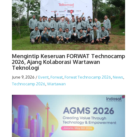
Mengintip Keseruan FORWAT Technocamp
2026, Ajang Kolaborasi Wartawan
Teknologi
June 9, 2026
/
Event
,
Forwat
,
Forwat Technocamp 2026
,
News
,
Technocamp 2026
,
Wartawan