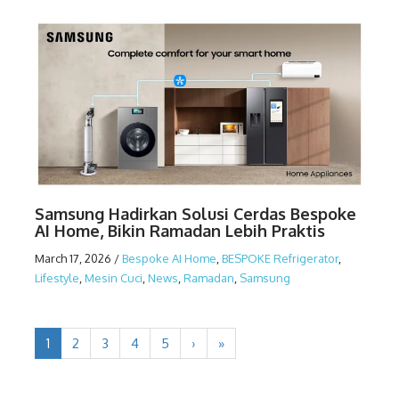
Samsung Hadirkan Solusi Cerdas Bespoke
AI Home, Bikin Ramadan Lebih Praktis
March 17, 2026
/
Bespoke AI Home
,
BESPOKE Refrigerator
,
Lifestyle
,
Mesin Cuci
,
News
,
Ramadan
,
Samsung
1
2
3
4
5
›
»