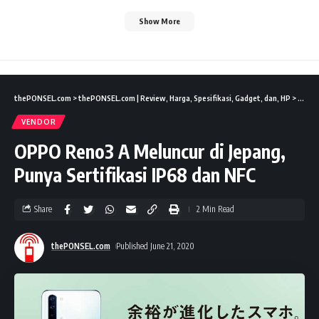
Show More
thePONSEL.com
>
thePONSEL.com | Review, Harga, Spesifikasi, Gadget, dan, HP
>
News
VENDOR
OPPO Reno3 A Meluncur di Jepang,
Punya Sertifikasi IP68 dan NFC
Share
2 Min Read
thePONSEL.com
Published June 21, 2020