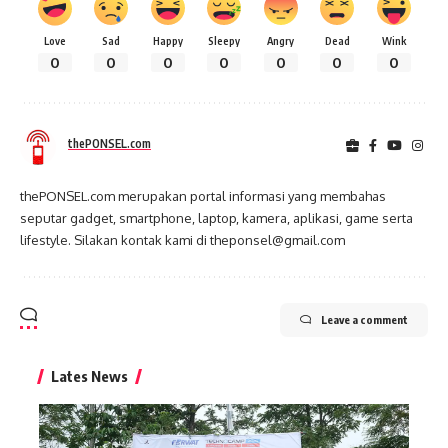
Love
Sad
Happy
Sleepy
Angry
Dead
Wink
0
0
0
0
0
0
0
thePONSEL.com
thePONSEL.com merupakan portal informasi yang membahas
seputar gadget, smartphone, laptop, kamera, aplikasi, game serta
lifestyle. Silakan kontak kami di theponsel@gmail.com
Leave a comment
Lates News