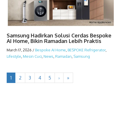
Samsung Hadirkan Solusi Cerdas Bespoke
AI Home, Bikin Ramadan Lebih Praktis
March 17, 2026
/
Bespoke AI Home
,
BESPOKE Refrigerator
,
Lifestyle
,
Mesin Cuci
,
News
,
Ramadan
,
Samsung
1
2
3
4
5
›
»