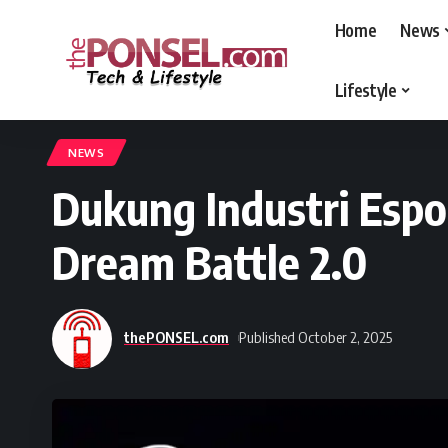
Home
News
Lifestyle
thePONSEL.com
>
thePONSEL.com | Review, Harga, Spesifikasi, Gadge
NEWS
Dukung Industri Espo
Dream Battle 2.0
thePONSEL.com
Published October 2, 2025