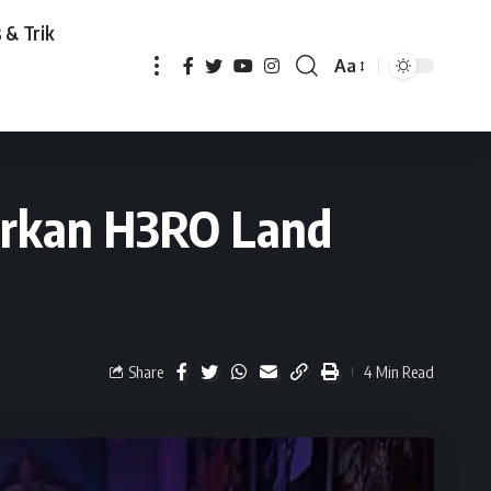
 & Trik
Aa
and Dream Battle 2.0
dirkan H3RO Land
Share
4 Min Read