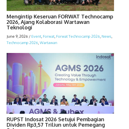
Mengintip Keseruan FORWAT Technocamp
2026, Ajang Kolaborasi Wartawan
Teknologi
June 9, 2026
/
Event
,
Forwat
,
Forwat Technocamp 2026
,
News
,
Technocamp 2026
,
Wartawan
RUPST Indosat 2026 Setujui Pembagian
Dividen Rp3,57 Triliun untuk Pemegang