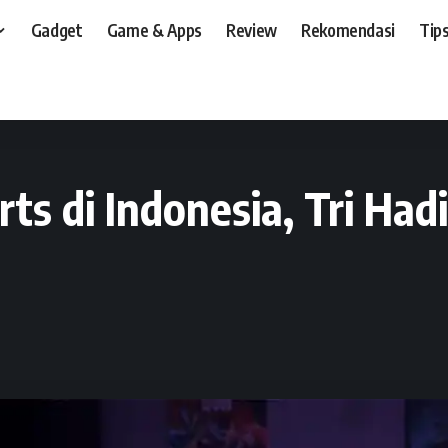
Gadget
Game & Apps
Review
Rekomendasi
Tips
t, dan, HP
>
News
>
Dukung Industri Esports di Indonesia, Tri Hadirkan H3RO L
rts di Indonesia, Tri Ha