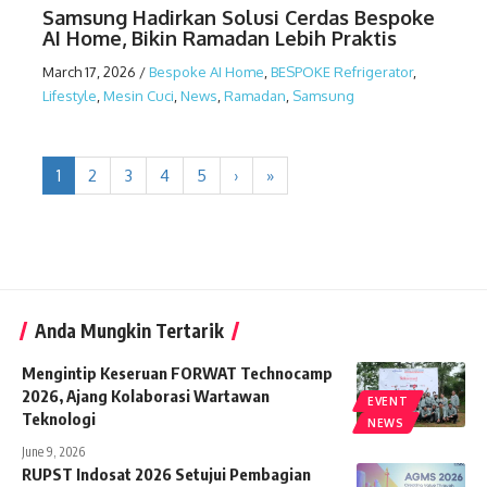
Samsung Hadirkan Solusi Cerdas Bespoke
AI Home, Bikin Ramadan Lebih Praktis
March 17, 2026
/
Bespoke AI Home
,
BESPOKE Refrigerator
,
Lifestyle
,
Mesin Cuci
,
News
,
Ramadan
,
Samsung
1
2
3
4
5
›
»
Anda Mungkin Tertarik
Mengintip Keseruan FORWAT Technocamp
2026, Ajang Kolaborasi Wartawan
EVENT
Teknologi
NEWS
June 9, 2026
RUPST Indosat 2026 Setujui Pembagian