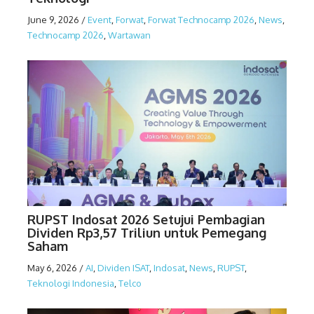
June 9, 2026
/
Event
,
Forwat
,
Forwat Technocamp 2026
,
News
,
Technocamp 2026
,
Wartawan
RUPST Indosat 2026 Setujui Pembagian
Dividen Rp3,57 Triliun untuk Pemegang
Saham
May 6, 2026
/
AI
,
Dividen ISAT
,
Indosat
,
News
,
RUPST
,
Teknologi Indonesia
,
Telco