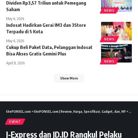
Dividen Rp3,57 Triliun untuk Pemegang
Saham
NEWS
May 6, 2026
Indosat Hadirkan Gerai IM3 dan 3Store
Terpadu di 5 Kota
NEWS
May 6, 2026
Cukup Beli Paket Data, Pelanggan Indosat
Bisa Akses Gratis Gemini Plus
NEWS
April 8, 2026
Show More
thePONSEL.com
>
thePONSEL.com | Review, Harga, Spesifikasi, Gadget, dan, HP
>
Event
EVENT
J-Express dan JD.ID Rangkul Pelaku