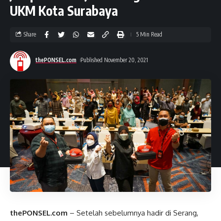
UKM Kota Surabaya
Share
5 Min Read
thePONSEL.com
Published November 20, 2021
thePONSEL.com
– Setelah sebelumnya hadir di Serang,