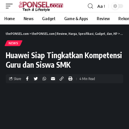
Aa
Home
News
Gadget
Game & Apps
Review
Reko
thePONSEL.com
>
thePONSEL.com | Review, Harga, Spesifikasi, Gadget, dan, HP
>
News
NEWS
Huawei Siap Tingkatkan Kompetensi
Guru dan Siswa SMK
Share
4 Min Read