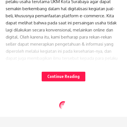
pelaku usaha terutama UKM Kota Surabaya agar dapat
semakin berkembang dalam hal digitalisasi kegiatan jual-
beli, khususnya pemanfaatan platform e-commerce. Kita
dapat melihat bahwa pada saat ini persaingan usaha tidak
lagi dilakukan secara konvensional, melainkan online dan
digital. Oleh karena itu, kami berharap para rekan-rekan
seller dapat menerapkan pengetahuan & informasi yang
diperoleh melalui kegiatan ini pada keseharian-nya, dan
dapat juga membagikan ilmu tersebut kepada para pelaku
UKM lain-nya. Sehingga UKM, terlebih yang berada di Kota
Lates News
Surabaya, semakin terliterasi, berdaya, dan bermanfaat.”
Continue Reading
Baca juga:
Ini Pemenang Turnamen eSports
Lokapala Jawara Nusantara
Secara sistematis para pembicara dalam kegiatan ini
menyampaikan sejumlah materi, seperti hal-nya pengenalan