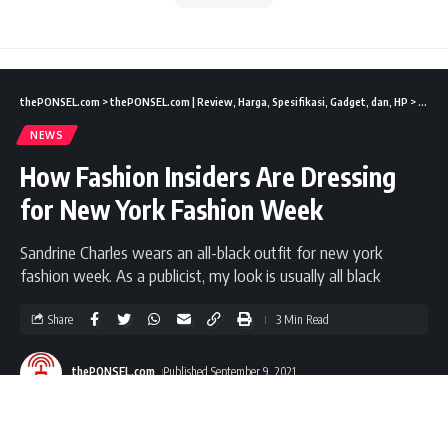
thePONSEL.com
>
thePONSEL.com | Review, Harga, Spesifikasi, Gadget, dan, HP
>
News
NEWS
How Fashion Insiders Are Dressing
for New York Fashion Week
Sandrine Charles wears an all-black outfit for new york
fashion week. As a publicist, my look is usually all black
Share
3 Min Read
thePONSEL.com
Published September 9, 2021