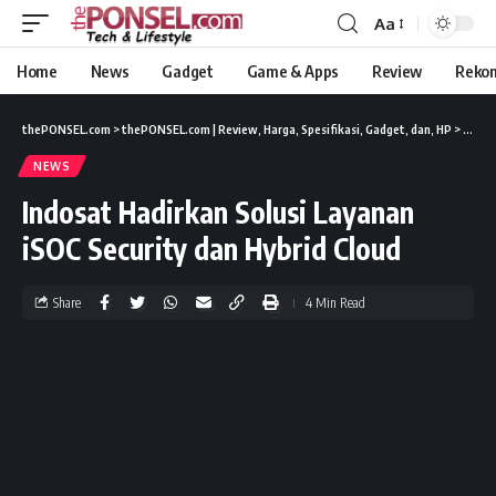
Aa
Home
News
Gadget
Game & Apps
Review
Reko
thePONSEL.com
>
thePONSEL.com | Review, Harga, Spesifikasi, Gadget, dan, HP
>
News
NEWS
Indosat Hadirkan Solusi Layanan
iSOC Security dan Hybrid Cloud
Share
4 Min Read