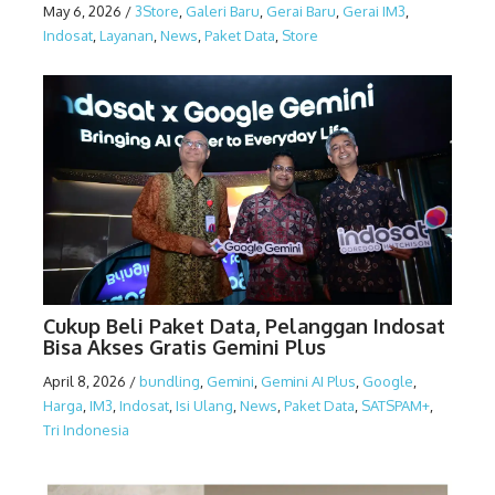
May 6, 2026
/
3Store
,
Galeri Baru
,
Gerai Baru
,
Gerai IM3
,
Indosat
,
Layanan
,
News
,
Paket Data
,
Store
Cukup Beli Paket Data, Pelanggan Indosat
Bisa Akses Gratis Gemini Plus
April 8, 2026
/
bundling
,
Gemini
,
Gemini AI Plus
,
Google
,
Harga
,
IM3
,
Indosat
,
Isi Ulang
,
News
,
Paket Data
,
SATSPAM+
,
Tri Indonesia