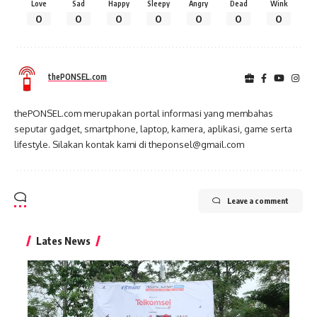
Love
Sad
Happy
Sleepy
Angry
Dead
Wink
0
0
0
0
0
0
0
thePONSEL.com
thePONSEL.com merupakan portal informasi yang membahas
seputar gadget, smartphone, laptop, kamera, aplikasi, game serta
lifestyle. Silakan kontak kami di theponsel@gmail.com
Leave a comment
Lates News