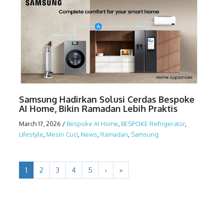
Samsung Hadirkan Solusi Cerdas Bespoke
AI Home, Bikin Ramadan Lebih Praktis
March 17, 2026
/
Bespoke AI Home
,
BESPOKE Refrigerator
,
Lifestyle
,
Mesin Cuci
,
News
,
Ramadan
,
Samsung
1
2
3
4
5
›
»