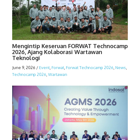
Mengintip Keseruan FORWAT Technocamp
2026, Ajang Kolaborasi Wartawan
Teknologi
June 9, 2026
/
Event
,
Forwat
,
Forwat Technocamp 2026
,
News
,
Technocamp 2026
,
Wartawan