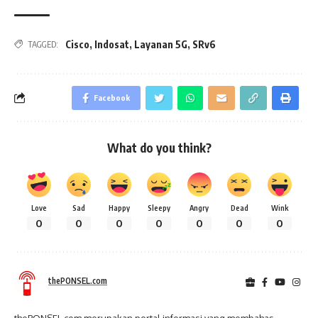
Cisco
,
Indosat
,
Layanan 5G
,
SRv6
TAGGED:
Facebook
What do you think?
Love
Sad
Happy
Sleepy
Angry
Dead
Wink
0
0
0
0
0
0
0
thePONSEL.com
thePONSEL.com merupakan portal informasi yang membahas