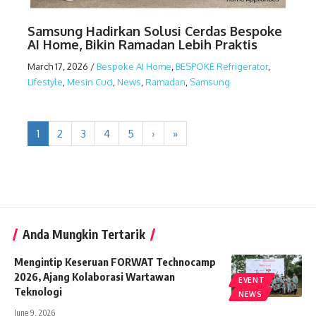
Samsung Hadirkan Solusi Cerdas Bespoke
AI Home, Bikin Ramadan Lebih Praktis
March 17, 2026
/
Bespoke AI Home
,
BESPOKE Refrigerator
,
Lifestyle
,
Mesin Cuci
,
News
,
Ramadan
,
Samsung
1
2
3
4
5
›
»
Anda Mungkin Tertarik
Mengintip Keseruan FORWAT Technocamp
2026, Ajang Kolaborasi Wartawan
EVENT
Teknologi
NEWS
June 9, 2026