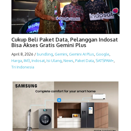
Cukup Beli Paket Data, Pelanggan Indosat
Bisa Akses Gratis Gemini Plus
April 8, 2026
/
bundling
,
Gemini
,
Gemini AI Plus
,
Google
,
Harga
,
IM3
,
Indosat
,
Isi Ulang
,
News
,
Paket Data
,
SATSPAM+
,
Tri Indonesia