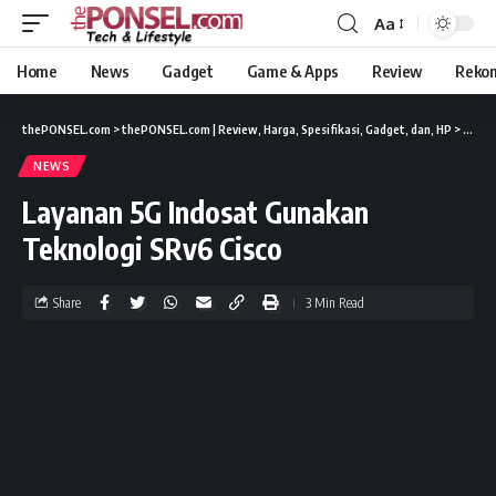
Aa
Home
News
Gadget
Game & Apps
Review
Reko
thePONSEL.com
>
thePONSEL.com | Review, Harga, Spesifikasi, Gadget, dan, HP
>
News
NEWS
Layanan 5G Indosat Gunakan
Teknologi SRv6 Cisco
Share
3 Min Read