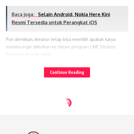
Baca juga:
Selain Android, Nokia Here Kini
Resmi Tersedia untuk Perangkat iOS
Pun demikian, kreator tetap bisa memilih apakah karya
mereka ingin diikutkan ke dalam program LINE Stickers
Premium ini atau tidak.
Lates News
“Program ini juga hadir sebagai bentuk apresiasi kami
Continue Reading
kepada para kreator LINE Stickers yang telah
berkontribusi mengembangkan layanan ini serta
menyediakan opsi bagi mereka yang dapat
memperkenalkan karya-karyanya lebih jauh lagi kepada
pengguna LINE di seluruh dunia,” tambah Trisnia.
Paket Berlangganan LINE Stickers
Premium