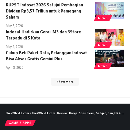
RUPST Indosat 2026 Setujui Pembagian
Dividen Rp3,57 Triliun untuk Pemegang
Saham
NEWS
May 6, 2026
Indosat Hadirkan Gerai IM3 dan 3Store
Terpadu di 5 Kota
NEWS
May 6, 2026
Cukup Beli Paket Data, Pelanggan Indosat
Bisa Akses Gratis Gemini Plus
NEWS
April 8, 2026
Show More
thePONSEL.com
>
thePONSEL.com | Review, Harga, Spesifikasi, Gadget, dan, HP
>
Game 
GAME & APPS