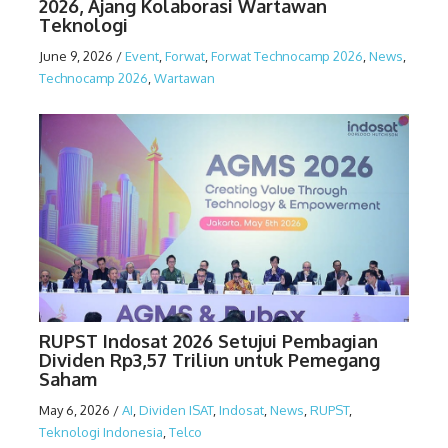
2026, Ajang Kolaborasi Wartawan
Teknologi
June 9, 2026
/
Event
,
Forwat
,
Forwat Technocamp 2026
,
News
,
Technocamp 2026
,
Wartawan
RUPST Indosat 2026 Setujui Pembagian
Dividen Rp3,57 Triliun untuk Pemegang
Saham
May 6, 2026
/
AI
,
Dividen ISAT
,
Indosat
,
News
,
RUPST
,
Teknologi Indonesia
,
Telco