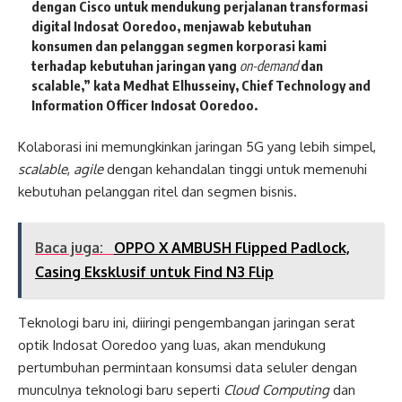
dengan Cisco untuk mendukung perjalanan transformasi
digital Indosat Ooredoo, menjawab kebutuhan
konsumen dan pelanggan segmen korporasi kami
terhadap kebutuhan jaringan yang
on-demand
dan
scalable,” kata
Medhat Elhusseiny, Chief Technology and
Information Officer Indosat Ooredoo
.
Kolaborasi ini memungkinkan jaringan 5G yang lebih simpel,
scalable
,
agile
dengan kehandalan tinggi untuk memenuhi
kebutuhan pelanggan ritel dan segmen bisnis.
Baca juga:
OPPO X AMBUSH Flipped Padlock,
Casing Eksklusif untuk Find N3 Flip
Teknologi baru ini, diiringi pengembangan jaringan serat
optik Indosat Ooredoo yang luas, akan mendukung
pertumbuhan permintaan konsumsi data seluler dengan
munculnya teknologi baru seperti
Cloud Computing
dan