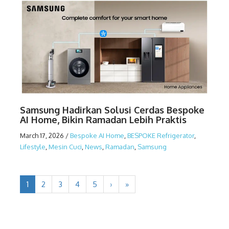
Samsung Hadirkan Solusi Cerdas Bespoke
AI Home, Bikin Ramadan Lebih Praktis
March 17, 2026
/
Bespoke AI Home
,
BESPOKE Refrigerator
,
Lifestyle
,
Mesin Cuci
,
News
,
Ramadan
,
Samsung
1
2
3
4
5
›
»