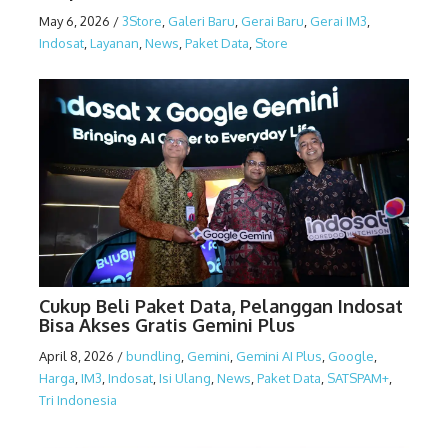
May 6, 2026
/
3Store
,
Galeri Baru
,
Gerai Baru
,
Gerai IM3
,
Indosat
,
Layanan
,
News
,
Paket Data
,
Store
Cukup Beli Paket Data, Pelanggan Indosat
Bisa Akses Gratis Gemini Plus
April 8, 2026
/
bundling
,
Gemini
,
Gemini AI Plus
,
Google
,
Harga
,
IM3
,
Indosat
,
Isi Ulang
,
News
,
Paket Data
,
SATSPAM+
,
Tri Indonesia