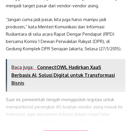
menjadi target pasar dari vendor-vendor asing.
“Jangan cuma jadi pasar, kita juga harus mampu jadi
produsen,” kata Menteri Komunikasi dan Informasi
Rudiantara di sela acara Rapat Dengar Pendapat (RPD)
bersama Komisi 1 Dewan Perwakilan Rakyat (DPR), di
Gedung Komplek DPR Senayan Jakarta, Selasa (27/1/2015).
Baca juga:
ConnectOWL Hadirkan XaaS
Berbasis AI, Solusi Digital untuk Transformasi
Bisnis
Saat ini, pemerintah tengah menggodok regulasi untuk
memperketat perangkat 4G buatan vendor asing masuk ke
Indonesia, agar ekosistem industri dalam negeri bisa
terjaga. Rancangan tersebut tengah dibahas oleh tiga
Lates News
kementerian, yakni Kementerian Komunikasi dan Informasi