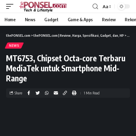
Aa
Home
News
Gadget
Game & Apps
Review
Reko
thePONSEL.com
>
thePONSEL.com | Review, Harga, Spesifikasi, Gadget, dan, HP
>
News
NEWS
MT6753, Chipset Octa-core Terbaru
MediaTek untuk Smartphone Mid-
Range
Share
1 Min Read