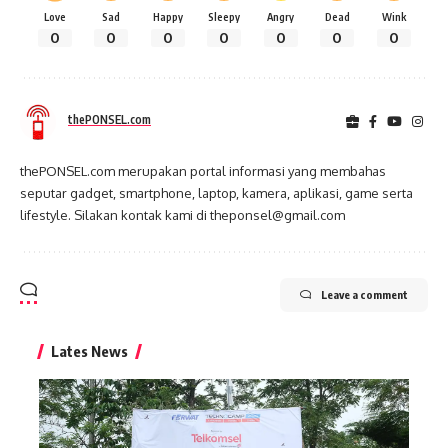
Love
Sad
Happy
Sleepy
Angry
Dead
Wink
0
0
0
0
0
0
0
thePONSEL.com
thePONSEL.com merupakan portal informasi yang membahas
seputar gadget, smartphone, laptop, kamera, aplikasi, game serta
lifestyle. Silakan kontak kami di theponsel@gmail.com
Leave a comment
Lates News