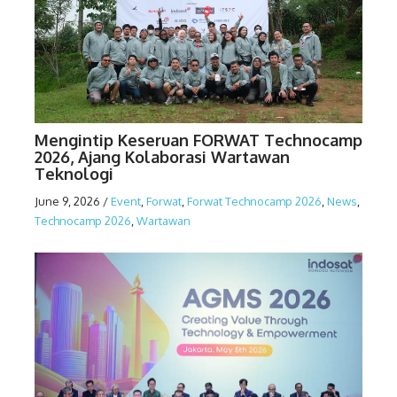
Mengintip Keseruan FORWAT Technocamp
2026, Ajang Kolaborasi Wartawan
Teknologi
June 9, 2026
/
Event
,
Forwat
,
Forwat Technocamp 2026
,
News
,
Technocamp 2026
,
Wartawan