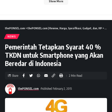
Show More
thePONSEL.com
>
thePONSEL.com | Review, Harga, Spesifikasi, Gadget, dan, HP
>
News
NEWS
Pemerintah Tetapkan Syarat 40 %
TKDN untuk Smartphone yang Akan
Beredar di Indonesia
Share
2 Min Read
thePONSEL.com
Published February 2, 2015