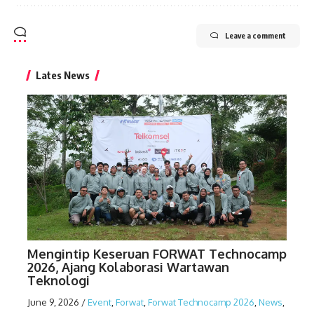
Leave a comment
Lates News
Mengintip Keseruan FORWAT Technocamp
2026, Ajang Kolaborasi Wartawan
Teknologi
June 9, 2026
/
Event
,
Forwat
,
Forwat Technocamp 2026
,
News
,