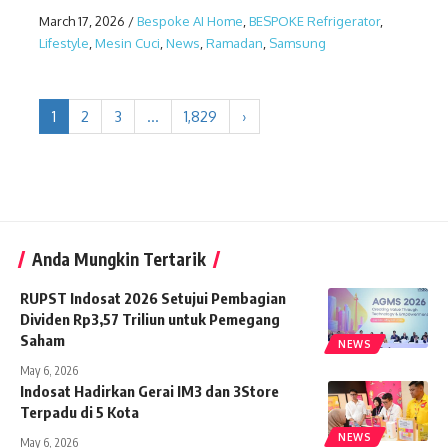
March 17, 2026
/
Bespoke AI Home
,
BESPOKE Refrigerator
,
Lifestyle
,
Mesin Cuci
,
News
,
Ramadan
,
Samsung
1
2
3
…
1,829
›
Anda Mungkin Tertarik
RUPST Indosat 2026 Setujui Pembagian
Dividen Rp3,57 Triliun untuk Pemegang
Saham
NEWS
May 6, 2026
Indosat Hadirkan Gerai IM3 dan 3Store
Terpadu di 5 Kota
NEWS
May 6, 2026