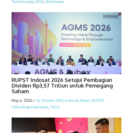
Technocamp 2026
,
Wartawan
RUPST Indosat 2026 Setujui Pembagian
Dividen Rp3,57 Triliun untuk Pemegang
Saham
May 6, 2026
/
AI
,
Dividen ISAT
,
Indosat
,
News
,
RUPST
,
Teknologi Indonesia
,
Telco