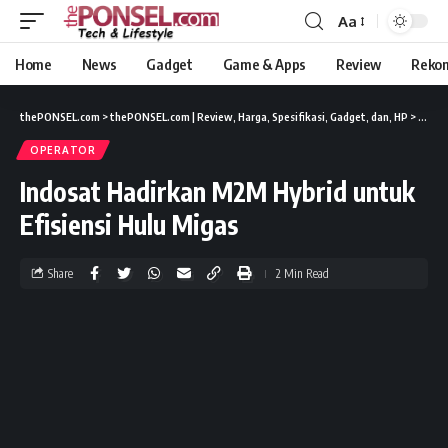
Aa
Home
News
Gadget
Game & Apps
Review
Reko
thePONSEL.com
>
thePONSEL.com | Review, Harga, Spesifikasi, Gadget, dan, HP
>
News
OPERATOR
Indosat Hadirkan M2M Hybrid untuk
Efisiensi Hulu Migas
Share
2 Min Read