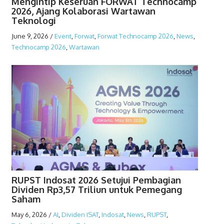
Mengintip Keseruan FORWAT Technocamp
2026, Ajang Kolaborasi Wartawan
Teknologi
June 9, 2026
/
Event
,
Forwat
,
Forwat Technocamp 2026
,
News
,
Technocamp 2026
,
Wartawan
RUPST Indosat 2026 Setujui Pembagian
Dividen Rp3,57 Triliun untuk Pemegang
Saham
May 6, 2026
/
AI
,
Dividen ISAT
,
Indosat
,
News
,
RUPST
,