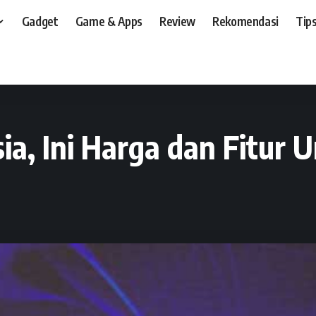
Gadget
Game & Apps
Review
Rekomendasi
Tips
t, dan, HP
>
News
>
Resmi Masuk Indonesia, Ini Harga dan Fitur Unggulan POC
a, Ini Harga dan Fitur