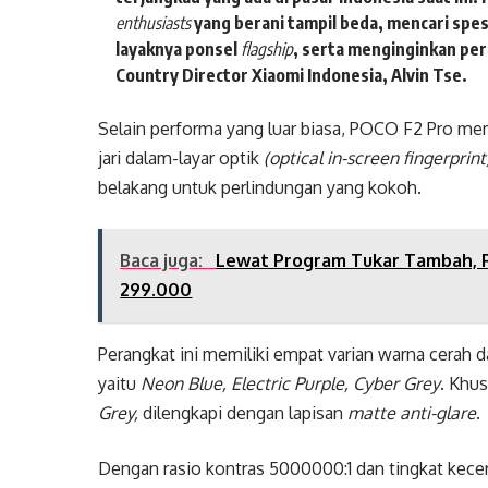
enthusiasts
yang berani tampil beda, mencari spe
layaknya ponsel
flagship
, serta menginginkan pe
Country Director Xiaomi Indonesia, Alvin Tse.
Selain performa yang luar biasa, POCO F2 Pro mem
jari dalam-layar optik
(optical in-screen fingerprin
belakang untuk perlindungan yang kokoh.
Baca juga:
Lewat Program Tukar Tambah, 
299.000
Perangkat ini memiliki empat varian warna cerah 
yaitu
Neon Blue, Electric Purple, Cyber Grey
. Khu
Grey,
dilengkapi dengan lapisan
matte
anti-glare
.
Dengan rasio kontras 5000000:1 dan tingkat kecer