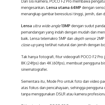
Dari sisi kamera, POCO F2 Pro membawa pengatu
mengesankan.
Lensa utama 64MP
dengan senso
menangkap gambar beresolusi tinggi, jernih, dan d
Lensa
ultra wide-angle
13MP
dengan sudut panda
pemandangan yang indah dengan mudah dan men
baik. Lensa telemakro 5MP dan
depth sensor
2MP 
close-up
yang terlihat natural dan jernih dengan b
Tak hanya fotografi, fitur videografi POCO F2 P
8K (24fps) dan 4K (60fps), membuat pengguna bi
sinematografer.
Sementara itu, Mode Pro untuk foto dan video p
atas fokus dan pencahayaan, sehingga pengguna d
tanpa menggunakan DSLR atau kamera profesional