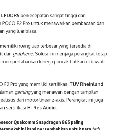
.
 LPDDR5
berkecepatan sangat tinggi dan
n POCO F2 Pro untuk menawarkan pembacaan dan
n yang luar biasa.
memiliki ruang uap terbesar yang tersedia di
it dan
graphene
. Solusi ini menjaga perangkat tetap
a mempertahankan kinerja puncak bahkan di bawah
O F2 Pro yang memiliki sertifikasi
TÜV Rheinland
galaman
gaming
yang menawan dengan tampilan
ealistis dari motor linear z-axis. Perangkat ini juga
n sertifikasi
Hi-Res Audio
.
sesor Qualcomm Snapdragon 865 paling
. Perangkat ini kami persembahkan untuk para
tech