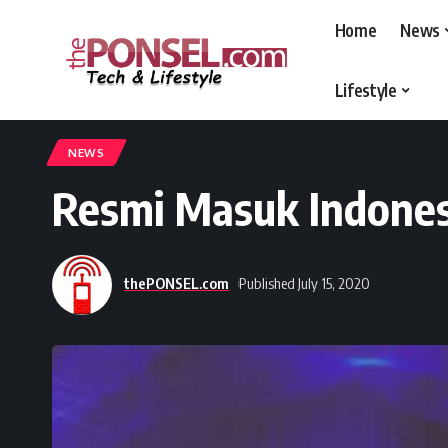
Home
News
Lifestyle
thePONSEL.com
>
thePONSEL.com | Review, Harga, Spesifikasi, Gadge
NEWS
Resmi Masuk Indonesi
thePONSEL.com
Published July 15, 2020