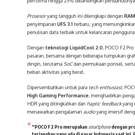
performa hingga 25% dibandingkan pendahulunya
Prosesor
yang tangguh ini dilengkapi dengan
RAM
penyimpanan
UFS 3.1
terbaru, yang memungkinka
penulisan data terbaik untuk kelancaran penggunaa
Dengan
teknologi LiquidCool 2.0
, POCO F2 Pro 
pasaran, bersama dengan beberapa tumpukan graf
dingin, terutama
SoC
dan permukaan ponsel, sert
beban aktivitas yang berat.
Dipersembahkan untuk para
tech enthusiast
, POC
High Gaming Performance
, menghadirkan pen
HDR yang ditingkatkan dan
haptic feedback
yang r
menawarkan pengalaman
audio
yang imersif denga
“POCO F2 Pro merupakan
smartphone
dengan pro
terjangkau yang ada di pasar Indonesia saat ini