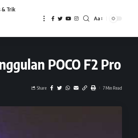
 & Trik
Aa
O F2 Pro
 Unggulan POCO F2 Pro
Share
7 Min Read