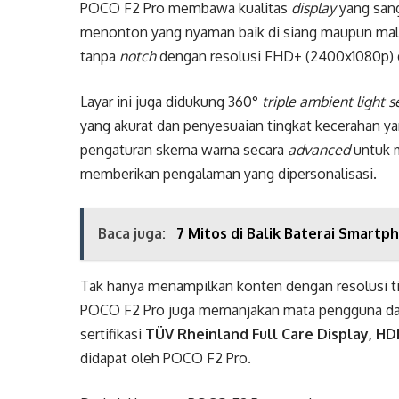
POCO F2 Pro membawa kualitas
display
yang san
menonton yang nyaman baik di siang maupun mala
tanpa
notch
dengan resolusi FHD+ (2400x1080p)
Layar ini juga didukung 360°
triple ambient light 
yang akurat dan penyesuaian tingkat kecerahan 
pengaturan skema warna secara
advanced
untuk 
memberikan pengalaman yang dipersonalisasi.
Baca juga:
7 Mitos di Balik Baterai Smartp
Tak hanya menampilkan konten dengan resolusi ting
POCO F2 Pro juga memanjakan mata pengguna da
sertifikasi
TÜV Rheinland Full Care Display, H
didapat oleh POCO F2 Pro.