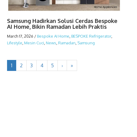
Samsung Hadirkan Solusi Cerdas Bespoke
AI Home, Bikin Ramadan Lebih Praktis
March 17, 2026
/
Bespoke AI Home
,
BESPOKE Refrigerator
,
Lifestyle
,
Mesin Cuci
,
News
,
Ramadan
,
Samsung
1
2
3
4
5
›
»