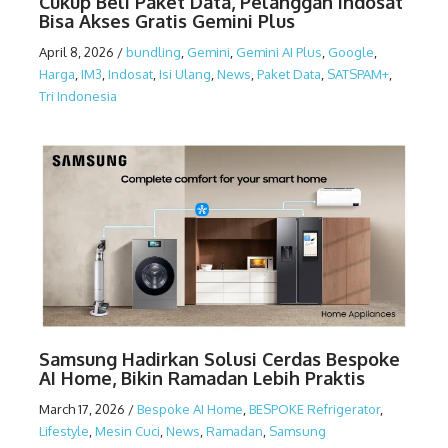
Cukup Beli Paket Data, Pelanggan Indosat
Bisa Akses Gratis Gemini Plus
April 8, 2026
/
bundling
,
Gemini
,
Gemini AI Plus
,
Google
,
Harga
,
IM3
,
Indosat
,
Isi Ulang
,
News
,
Paket Data
,
SATSPAM+
,
Tri Indonesia
Samsung Hadirkan Solusi Cerdas Bespoke
AI Home, Bikin Ramadan Lebih Praktis
March 17, 2026
/
Bespoke AI Home
,
BESPOKE Refrigerator
,
Lifestyle
,
Mesin Cuci
,
News
,
Ramadan
,
Samsung