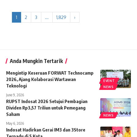
1
2
3
…
1,829
›
Anda Mungkin Tertarik
Mengintip Keseruan FORWAT Technocamp
2026, Ajang Kolaborasi Wartawan
EVENT
Teknologi
NEWS
June 9, 2026
RUPST Indosat 2026 Setujui Pembagian
Dividen Rp3,57 Triliun untuk Pemegang
Saham
NEWS
May 6, 2026
Indosat Hadirkan Gerai IM3 dan 3Store
Terpadu di 5 Kota