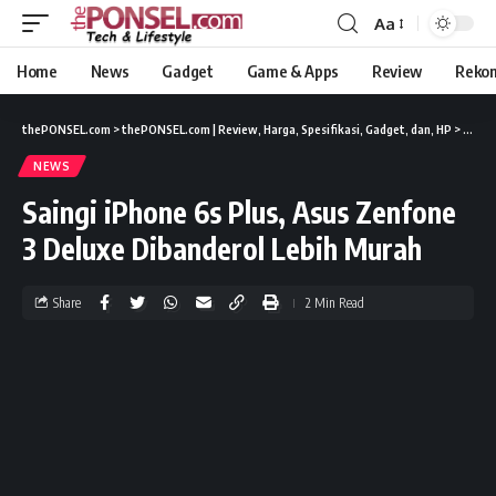
Aa
Home
News
Gadget
Game & Apps
Review
Reko
thePONSEL.com
>
thePONSEL.com | Review, Harga, Spesifikasi, Gadget, dan, HP
>
News
NEWS
Saingi iPhone 6s Plus, Asus Zenfone
3 Deluxe Dibanderol Lebih Murah
Share
2 Min Read