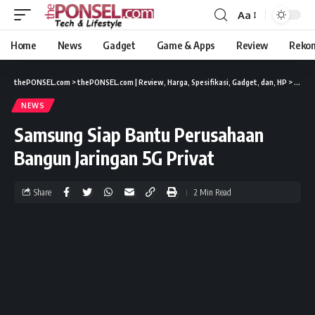
Aa
Home
News
Gadget
Game & Apps
Review
Reko
thePONSEL.com
>
thePONSEL.com | Review, Harga, Spesifikasi, Gadget, dan, HP
>
News
NEWS
Samsung Siap Bantu Perusahaan
Bangun Jaringan 5G Privat
Share
2 Min Read