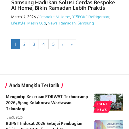
Samsung Hadirkan Solusi Cerdas Bespoke
AI Home, Bikin Ramadan Lebih Praktis
March 17, 2026
/
Bespoke AI Home
,
BESPOKE Refrigerator
,
Lifestyle
,
Mesin Cuci
,
News
,
Ramadan
,
Samsung
1
2
3
4
5
›
»
Anda Mungkin Tertarik
Mengintip Keseruan FORWAT Technocamp
2026, Ajang Kolaborasi Wartawan
EVENT
Teknologi
NEWS
June 9, 2026
RUPST Indosat 2026 Setujui Pembagian