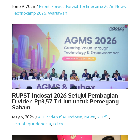
June 9, 2026
/
Event
,
Forwat
,
Forwat Technocamp 2026
,
News
,
Technocamp 2026
,
Wartawan
RUPST Indosat 2026 Setujui Pembagian
Dividen Rp3,57 Triliun untuk Pemegang
Saham
May 6, 2026
/
AI
,
Dividen ISAT
,
Indosat
,
News
,
RUPST
,
Teknologi Indonesia
,
Telco