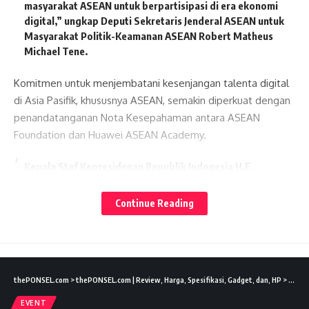
masyarakat ASEAN untuk berpartisipasi di era ekonomi
digital,” ungkap Deputi Sekretaris Jenderal ASEAN untuk
Masyarakat Politik-Keamanan ASEAN Robert Matheus
Michael Tene.
Komitmen untuk menjembatani kesenjangan talenta digital
di Asia Pasifik, khususnya ASEAN, semakin diperkuat dengan
penandatanganan Nota Kesepahaman antara ASEAN
Foundation dan Huawei ASEAN Academy.
Kepala Staf Kepresidenan Republik Indonesia H.E.
Jenderal TNI (Purn) Dr. Moeldoko dalam sambutannya
Lates News
mengatakan,” Saya sangat mengapresiasi komitmen
Continue Reading
Huawei melalui Asia Pacific Innovation Day – Digital
Talent Summit hari ini untuk mendukung ekosistem
digital yang berkelanjutan di Indonesia. Inisiatif hari ini
sejalan dengan tujuan pemerintah Indonesia yang saat
ini menyiapkan 600.000 talenta digital setiap tahun
thePONSEL.com
>
thePONSEL.com | Review, Harga, Spesifikasi, Gadget, dan, HP
>
Event
untuk memimpin bangsa dalam melakukan lompatan
digital. KTT ini merupakan contoh praktik yang baik
EVENT