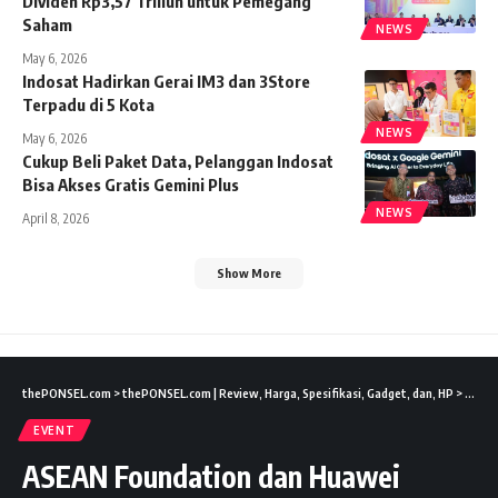
Dividen Rp3,57 Triliun untuk Pemegang
Saham
NEWS
May 6, 2026
Indosat Hadirkan Gerai IM3 dan 3Store
Terpadu di 5 Kota
NEWS
May 6, 2026
Cukup Beli Paket Data, Pelanggan Indosat
Bisa Akses Gratis Gemini Plus
NEWS
April 8, 2026
Show More
thePONSEL.com
>
thePONSEL.com | Review, Harga, Spesifikasi, Gadget, dan, HP
>
Event
EVENT
ASEAN Foundation dan Huawei