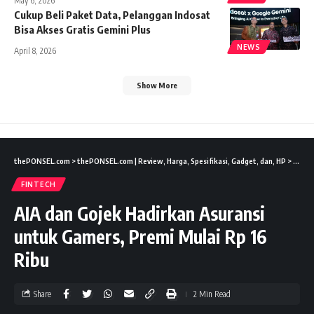
May 6, 2026
Cukup Beli Paket Data, Pelanggan Indosat
Bisa Akses Gratis Gemini Plus
NEWS
April 8, 2026
Show More
thePONSEL.com
>
thePONSEL.com | Review, Harga, Spesifikasi, Gadget, dan, HP
>
Lifest
FINTECH
AIA dan Gojek Hadirkan Asuransi
untuk Gamers, Premi Mulai Rp 16
Ribu
Share
2 Min Read