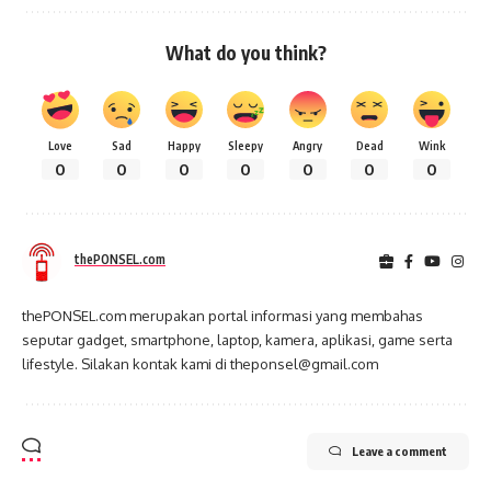
What do you think?
Love
Sad
Happy
Sleepy
Angry
Dead
Wink
0
0
0
0
0
0
0
thePONSEL.com
thePONSEL.com merupakan portal informasi yang membahas
seputar gadget, smartphone, laptop, kamera, aplikasi, game serta
lifestyle. Silakan kontak kami di theponsel@gmail.com
Leave a comment