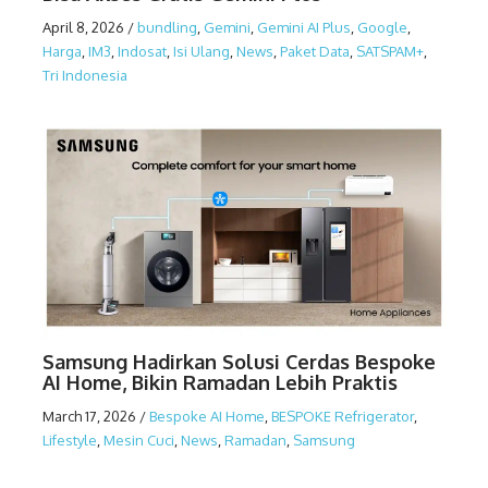
April 8, 2026
/
bundling
,
Gemini
,
Gemini AI Plus
,
Google
,
Harga
,
IM3
,
Indosat
,
Isi Ulang
,
News
,
Paket Data
,
SATSPAM+
,
Tri Indonesia
Samsung Hadirkan Solusi Cerdas Bespoke
AI Home, Bikin Ramadan Lebih Praktis
March 17, 2026
/
Bespoke AI Home
,
BESPOKE Refrigerator
,
Lifestyle
,
Mesin Cuci
,
News
,
Ramadan
,
Samsung