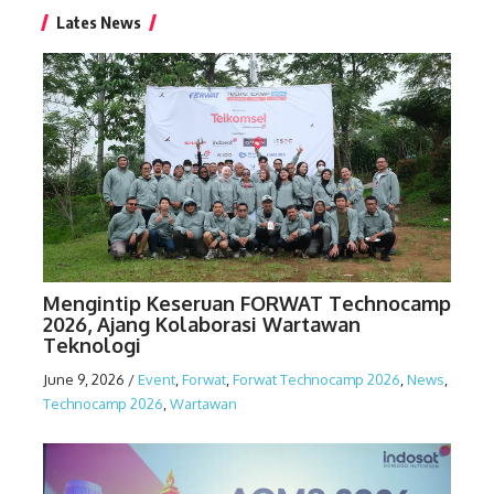
Lates News
Mengintip Keseruan FORWAT Technocamp
2026, Ajang Kolaborasi Wartawan
Teknologi
June 9, 2026
/
Event
,
Forwat
,
Forwat Technocamp 2026
,
News
,
Technocamp 2026
,
Wartawan