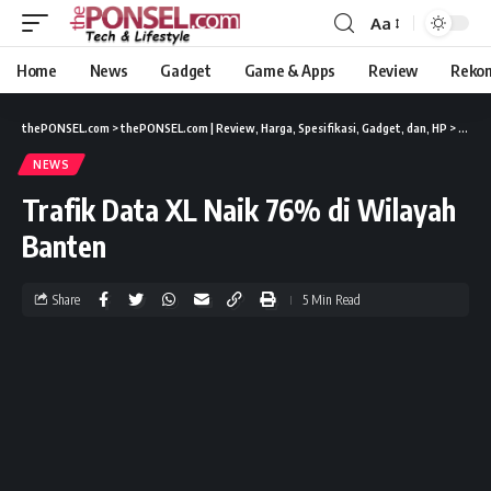
Aa
Home
News
Gadget
Game & Apps
Review
Reko
thePONSEL.com
>
thePONSEL.com | Review, Harga, Spesifikasi, Gadget, dan, HP
>
News
NEWS
Trafik Data XL Naik 76% di Wilayah
Banten
Share
5 Min Read