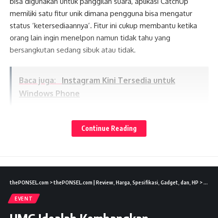
bisa digunakan untuk panggilan suara, aplikasi CatchUp
memiliki satu fitur unik dimana pengguna bisa mengatur
status ‘ketersediaannya’. Fitur ini cukup membantu ketika
orang lain ingin menelpon namun tidak tahu yang
bersangkutan sedang sibuk atau tidak.
Baca juga:
Instagram Kini Tersedia untuk
Windows Phone
Lates News
Facebook beralasan, banyak orang yang tidak mengetahui
Continue Reading
apakah calon lawan bicara dalam kondisi siap atau tidak
untuk menerima panggilan. Dan inilah yang menjadi alasan
utama Facebook meluncurkan CatchUp.
thePONSEL.com
>
thePONSEL.com | Review, Harga, Spesifikasi, Gadget, dan, HP
>
Event
Baca juga:
Aplikasi Android Bisa Berjalan di
EVENT
Windows