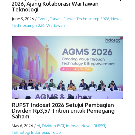
2026, Ajang Kolaborasi Wartawan
Teknologi
June 9, 2026
/
Event
,
Forwat
,
Forwat Technocamp 2026
,
News
,
Technocamp 2026
,
Wartawan
RUPST Indosat 2026 Setujui Pembagian
Dividen Rp3,57 Triliun untuk Pemegang
Saham
May 6, 2026
/
AI
,
Dividen ISAT
,
Indosat
,
News
,
RUPST
,
Teknologi Indonesia
,
Telco