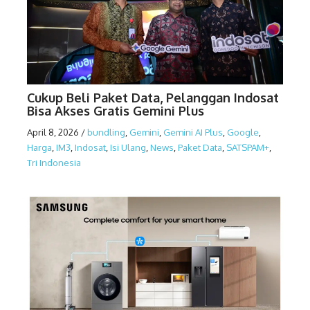
Cukup Beli Paket Data, Pelanggan Indosat
Bisa Akses Gratis Gemini Plus
April 8, 2026
/
bundling
,
Gemini
,
Gemini AI Plus
,
Google
,
Harga
,
IM3
,
Indosat
,
Isi Ulang
,
News
,
Paket Data
,
SATSPAM+
,
Tri Indonesia