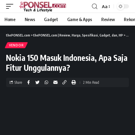
Aa
Home
News
Gadget
Game & Apps
Review
Reko
thePONSEL.com
>
thePONSEL.com | Review, Harga, Spesifikasi, Gadget, dan, HP
>
News
VENDOR
Nokia 150 Masuk Indonesia, Apa Saja
Fitur Unggulannya?
Share
2 Min Read