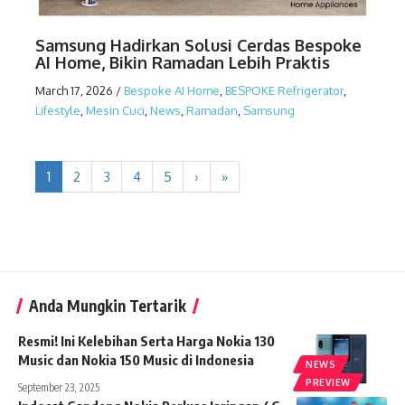
Samsung Hadirkan Solusi Cerdas Bespoke
AI Home, Bikin Ramadan Lebih Praktis
March 17, 2026
/
Bespoke AI Home
,
BESPOKE Refrigerator
,
Lifestyle
,
Mesin Cuci
,
News
,
Ramadan
,
Samsung
1
2
3
4
5
›
»
Anda Mungkin Tertarik
Resmi! Ini Kelebihan Serta Harga Nokia 130
Music dan Nokia 150 Music di Indonesia
NEWS
PREVIEW
September 23, 2025