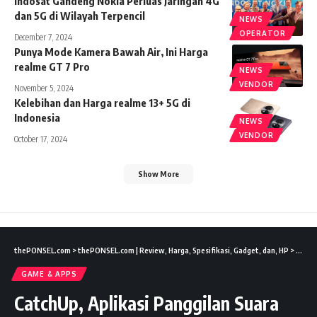
Indosat Gandeng Nokia Perluas Jaringan 4G
dan 5G di Wilayah Terpencil
NEWS
OPERATOR
December 7, 2024
Punya Mode Kamera Bawah Air, Ini Harga
realme GT 7 Pro
NEWS
VENDOR
November 5, 2024
Kelebihan dan Harga realme 13+ 5G di
Indonesia
NEWS
VENDOR
October 17, 2024
Show More
thePONSEL.com
>
thePONSEL.com | Review, Harga, Spesifikasi, Gadget, dan, HP
>
Game 
GAME & APPS
CatchUp, Aplikasi Panggilan Suara