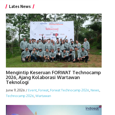
Lates News
Mengintip Keseruan FORWAT Technocamp
2026, Ajang Kolaborasi Wartawan
Teknologi
June 9, 2026
/
Event
,
Forwat
,
Forwat Technocamp 2026
,
News
,
Technocamp 2026
,
Wartawan