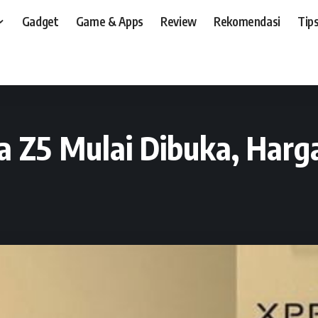
Gadget
Game & Apps
Review
Rekomendasi
Tips
t, dan, HP
>
News
>
Vendor
>
Pre Order Sony Xperia Z5 Mulai Dibuka, Harga Rp
a Z5 Mulai Dibuka, Harg