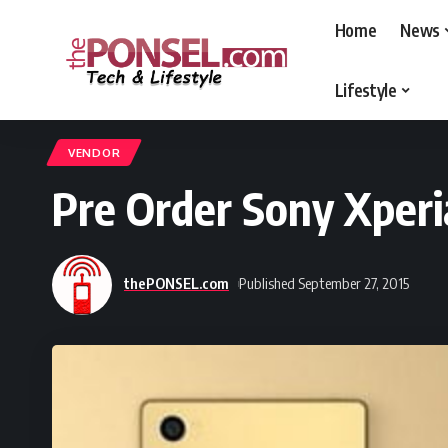
Home
News
Lifestyle
thePONSEL.com
>
thePONSEL.com | Review, Harga, Spesifikasi, Gadge
VENDOR
Pre Order Sony Xperi
thePONSEL.com
Published September 27, 2015