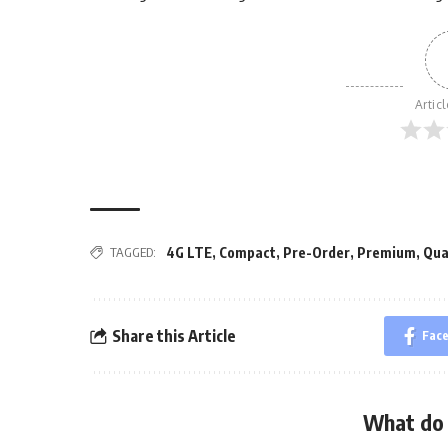
Artic
TAGGED:
4G LTE
,
Compact
,
Pre-Order
,
Premium
,
Qu
Share this Article
Fac
What do 