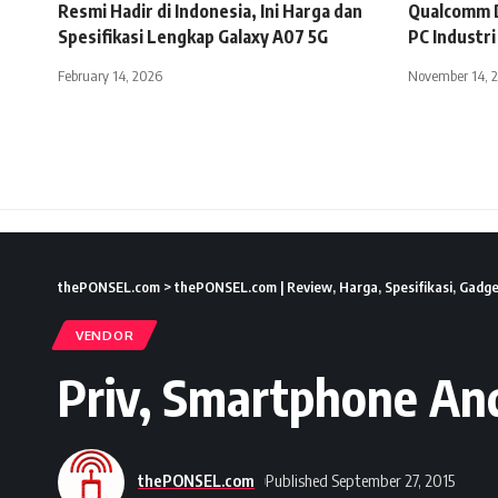
Resmi Hadir di Indonesia, Ini Harga dan
Qualcomm D
Spesifikasi Lengkap Galaxy A07 5G
PC Industri
February 14, 2026
November 14, 
thePONSEL.com
>
thePONSEL.com | Review, Harga, Spesifikasi, Gadge
VENDOR
Priv, Smartphone An
thePONSEL.com
Published September 27, 2015