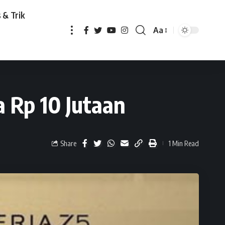
 & Trik
Aa
 10 Jutaan
a Rp 10 Jutaan
Share
1 Min Read