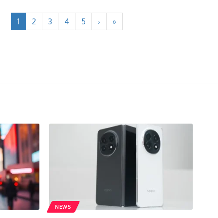
1
2
3
4
5
›
»
NEWS