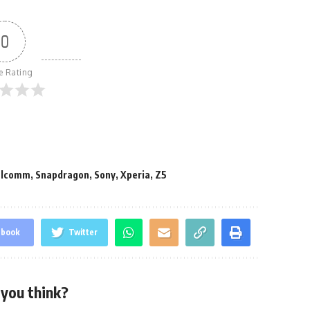
0
le Rating
alcomm
,
Snapdragon
,
Sony
,
Xperia
,
Z5
ebook
Twitter
you think?