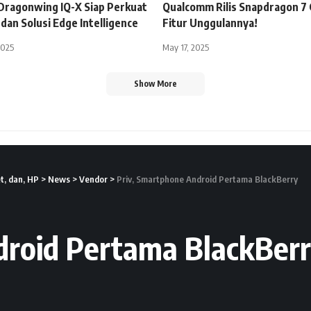
ragonwing IQ-X Siap Perkuat
Qualcomm Rilis Snapdragon 7 G
 dan Solusi Edge Intelligence
Fitur Unggulannya!
2025
May 17, 2025
Show More
t, dan, HP
>
News
>
Vendor
>
Priv, Smartphone Android Pertama BlackBerry
droid Pertama BlackBer