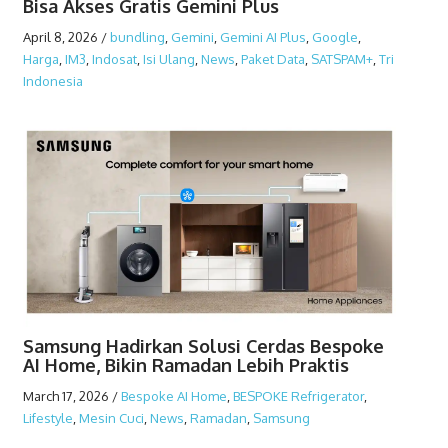
Bisa Akses Gratis Gemini Plus
April 8, 2026
/
bundling
,
Gemini
,
Gemini AI Plus
,
Google
,
Harga
,
IM3
,
Indosat
,
Isi Ulang
,
News
,
Paket Data
,
SATSPAM+
,
Tri
Indonesia
Samsung Hadirkan Solusi Cerdas Bespoke
AI Home, Bikin Ramadan Lebih Praktis
March 17, 2026
/
Bespoke AI Home
,
BESPOKE Refrigerator
,
Lifestyle
,
Mesin Cuci
,
News
,
Ramadan
,
Samsung