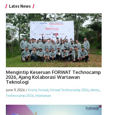
Lates News
Mengintip Keseruan FORWAT Technocamp
2026, Ajang Kolaborasi Wartawan
Teknologi
June 9, 2026
/
Event
,
Forwat
,
Forwat Technocamp 2026
,
News
,
Technocamp 2026
,
Wartawan