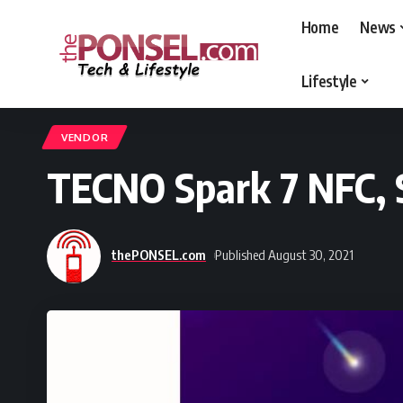
Home
News
Lifestyle
thePONSEL.com
>
thePONSEL.com | Review, Harga, Spesifikasi, Gadge
VENDOR
TECNO Spark 7 NFC, 
thePONSEL.com
Published August 30, 2021