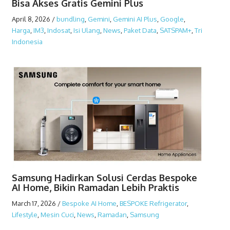
Bisa Akses Gratis Gemini Plus
April 8, 2026
/
bundling
,
Gemini
,
Gemini AI Plus
,
Google
,
Harga
,
IM3
,
Indosat
,
Isi Ulang
,
News
,
Paket Data
,
SATSPAM+
,
Tri
Indonesia
Samsung Hadirkan Solusi Cerdas Bespoke
AI Home, Bikin Ramadan Lebih Praktis
March 17, 2026
/
Bespoke AI Home
,
BESPOKE Refrigerator
,
Lifestyle
,
Mesin Cuci
,
News
,
Ramadan
,
Samsung