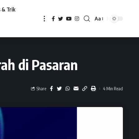
 & Trik
Aa
di Pasaran
ah di Pasaran
Share
4 Min Read