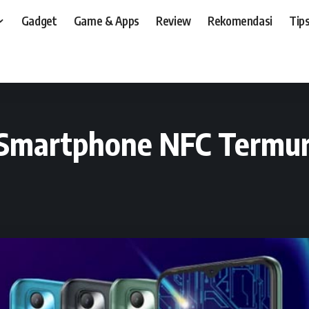
Gadget
Game & Apps
Review
Rekomendasi
Tips
t, dan, HP
>
News
>
Vendor
>
TECNO Spark 7 NFC, Smartphone NFC Termurah 
Smartphone NFC Termur