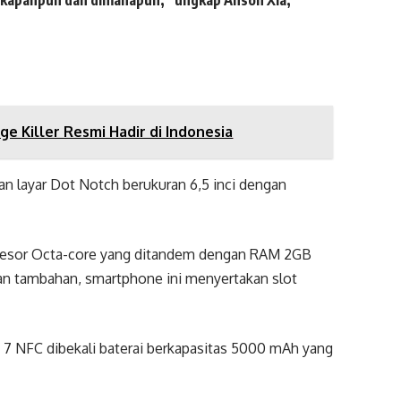
 kapanpun dan dimanapun,” ungkap Anson Xia,
e Killer Resmi Hadir di Indonesia
n layar Dot Notch berukuran 6,5 inci dengan
osesor Octa-core yang ditandem dengan RAM 2GB
an tambahan, smartphone ini menyertakan slot
7 NFC dibekali baterai berkapasitas 5000 mAh yang