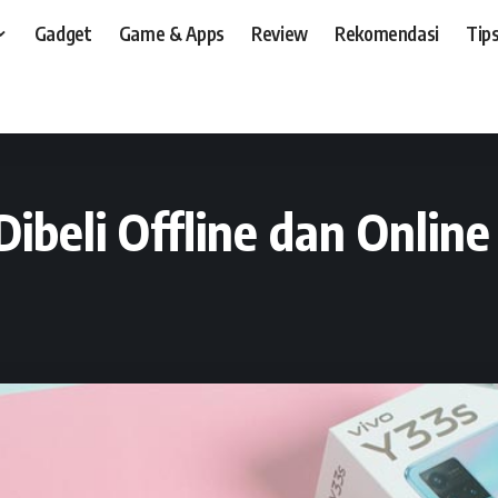
Gadget
Game & Apps
Review
Rekomendasi
Tips
t, dan, HP
>
News
>
vivo Y33s Mulai Bisa Dibeli Offline dan Online
Dibeli Offline dan Online