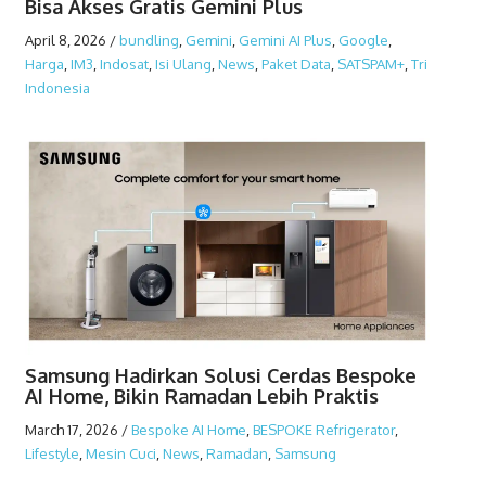
Bisa Akses Gratis Gemini Plus
April 8, 2026
/
bundling
,
Gemini
,
Gemini AI Plus
,
Google
,
Harga
,
IM3
,
Indosat
,
Isi Ulang
,
News
,
Paket Data
,
SATSPAM+
,
Tri
Indonesia
Samsung Hadirkan Solusi Cerdas Bespoke
AI Home, Bikin Ramadan Lebih Praktis
March 17, 2026
/
Bespoke AI Home
,
BESPOKE Refrigerator
,
Lifestyle
,
Mesin Cuci
,
News
,
Ramadan
,
Samsung