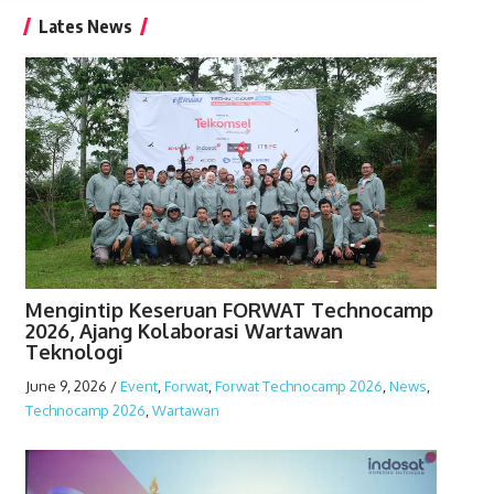
Lates News
Mengintip Keseruan FORWAT Technocamp
2026, Ajang Kolaborasi Wartawan
Teknologi
June 9, 2026
/
Event
,
Forwat
,
Forwat Technocamp 2026
,
News
,
Technocamp 2026
,
Wartawan