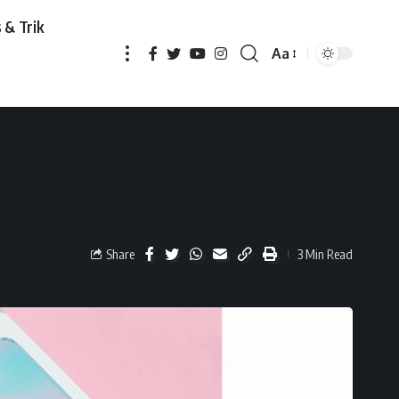
 & Trik
Aa
Share
3 Min Read