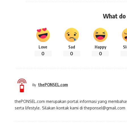
What do 
Love
Sad
Happy
S
0
0
0
thePONSEL.com
By
thePONSEL.com merupakan portal informasi yang membahas s
serta lifestyle. Silakan kontak kami di theponsel@gmail.com