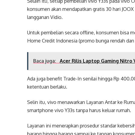
Selain itu, setiap pembelian vivo Y33s pada vivo O
konsumen akan mendapatkan gratis 30 hari JOOX 
langganan Vidio.
Untuk pembelian secara offline, konsumen bisa
Home Credit Indonesia (promo bunga rendah dan b
Baca juga:
Acer Rilis Laptop Gaming Nitro
Ada juga benefit Trade-In senilai hingga Rp 400.0
ketentuan berlaku.
Selin itu, vivo menawarkan Layanan Antar ke 
smartphone vivo Y33s tanpa harus keluar rumah.
Layanan ini menerapkan prosedur standar kebersi
barang hingga barang sampai ke tangan konsumen