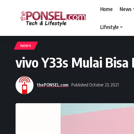
Home
News
Lifestyle
thePONSEL.com
>
thePONSEL.com | Review, Harga, Spesifikasi, Gadge
NEWS
vivo Y33s Mulai Bisa 
thePONSEL.com
Published October 23, 2021