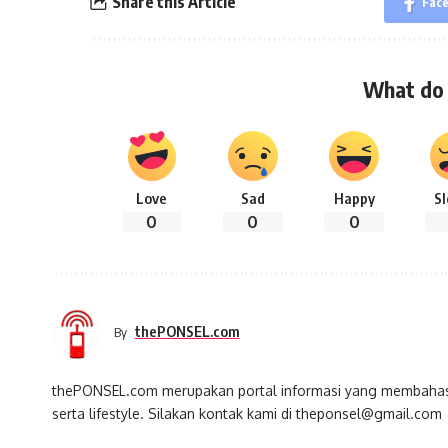
Share this Article
Fac
What do 
Love
Sad
Happy
S
0
0
0
thePONSEL.com
By
thePONSEL.com merupakan portal informasi yang membahas s
serta lifestyle. Silakan kontak kami di theponsel@gmail.com