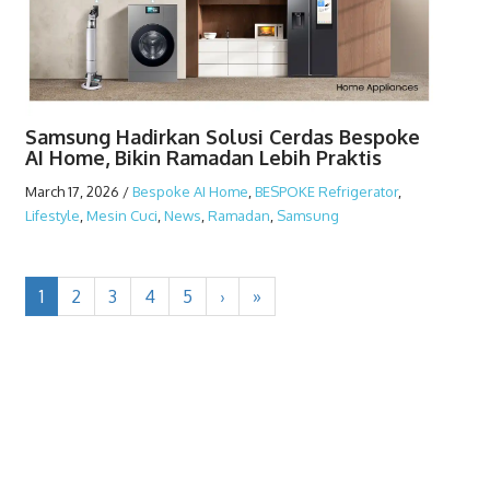
Samsung Hadirkan Solusi Cerdas Bespoke
AI Home, Bikin Ramadan Lebih Praktis
March 17, 2026
/
Bespoke AI Home
,
BESPOKE Refrigerator
,
Lifestyle
,
Mesin Cuci
,
News
,
Ramadan
,
Samsung
1
2
3
4
5
›
»