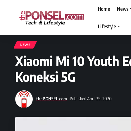
Home
News
Lifestyle
thePONSEL.com
>
thePONSEL.com | Review, Harga, Spesifikasi, Gadge
NEWS
Xiaomi Mi 10 Youth 
Koneksi 5G
thePONSEL.com
Published April 29, 2020