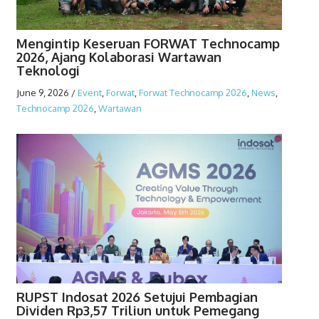
Mengintip Keseruan FORWAT Technocamp
2026, Ajang Kolaborasi Wartawan
Teknologi
June 9, 2026
/
Event
,
Forwat
,
Forwat Technocamp 2026
,
News
,
Technocamp 2026
,
Wartawan
RUPST Indosat 2026 Setujui Pembagian
Dividen Rp3,57 Triliun untuk Pemegang