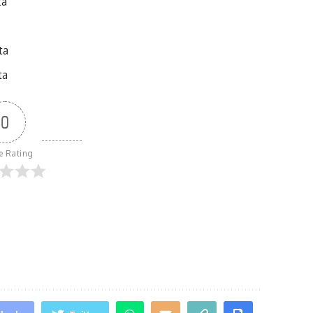
ta
ta
ta
0
le Rating