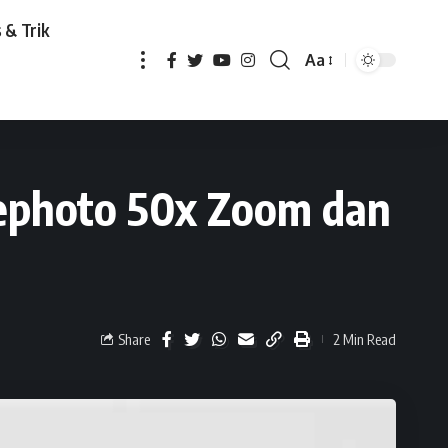
 & Trik
Aa
oom dan Koneksi 5G
lephoto 50x Zoom dan
Share
2 Min Read