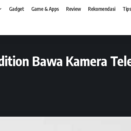
Gadget
Game & Apps
Review
Rekomendasi
Tips
t, dan, HP
>
News
>
Xiaomi Mi 10 Youth Edition Bawa Kamera Telephoto 50x Z
Edition Bawa Kamera Te