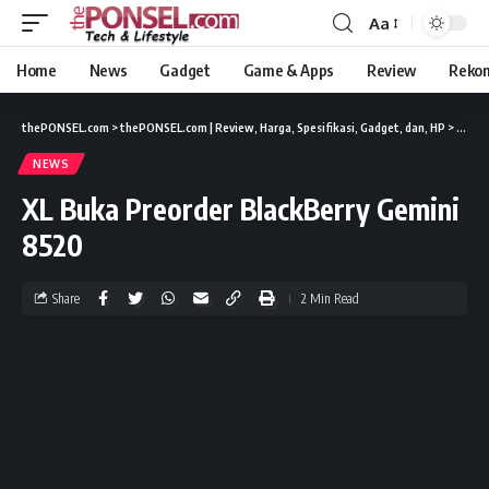
Aa
Home
News
Gadget
Game & Apps
Review
Reko
thePONSEL.com
>
thePONSEL.com | Review, Harga, Spesifikasi, Gadget, dan, HP
>
News
NEWS
XL Buka Preorder BlackBerry Gemini
8520
Share
2 Min Read