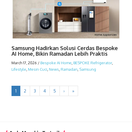
Samsung Hadirkan Solusi Cerdas Bespoke
AI Home, Bikin Ramadan Lebih Praktis
March 17, 2026
/
Bespoke AI Home
,
BESPOKE Refrigerator
,
Lifestyle
,
Mesin Cuci
,
News
,
Ramadan
,
Samsung
1
2
3
4
5
›
»