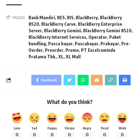
Bank Mandiri
,
BES
,
BIS
,
BlackBerry
,
BlackBerry
TAGGED:
8520
,
BlackBerry Curve
,
BlackBerry Enterprise
Server
,
BlackBerry Gemini
,
BlackBerry Gemini 8520
,
BlackBerry Internet Services
,
Operator
,
Paket
bundling
,
Pasca bayar
,
Pascabayar
,
Prabayar
,
Pre-
Oerder
,
Preorder
,
Promo
,
PT Excelcomindo
Pratama Tbk.
,
XL
,
XL Mall
Facebook
What do you think?
Love
Sad
Happy
Sleepy
Angry
Dead
Wink
0
0
0
0
0
0
0