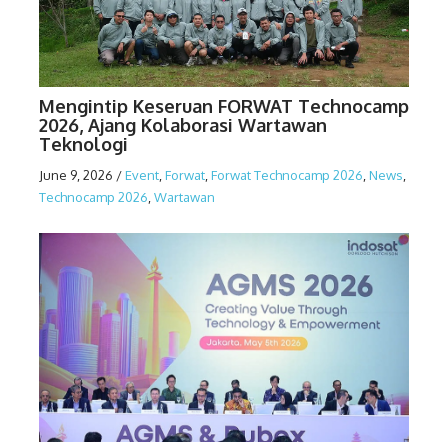
Mengintip Keseruan FORWAT Technocamp
2026, Ajang Kolaborasi Wartawan
Teknologi
June 9, 2026
/
Event
,
Forwat
,
Forwat Technocamp 2026
,
News
,
Technocamp 2026
,
Wartawan