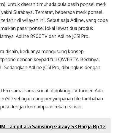
m), untuk daerah timur ada pula basih ponsel merk
l yakni Surabaya. Tercatat, beberapa merk ponsel
 terlahir di wilayah ini. Sebut saja Adline, yang coba
maikan pasar ponsel lokal lewat dua produk
lannya: Adline 8900TV dan Adline JC51 Pro.
ra disain, keduanya mengusung konsep
tphone dengan keypad full QWERTY. Bedanya,
l. Sedangkan Adline JC51 Pro, dibungkus dengan
C51 Pro sama-sama sudah didukung TV tunner. Ada
microSD sebagai ruang penyimpanan file tambahan.
pi pula dengan kemampuan rekam siaran.
SIM Tampil ala Samsung Galaxy S3 Harga Rp 1,2