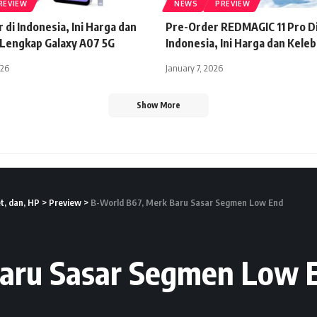
REVIEW
NEWS
PREVIEW
 di Indonesia, Ini Harga dan
Pre-Order REDMAGIC 11 Pro Di
 Lengkap Galaxy A07 5G
Indonesia, Ini Harga dan Kele
026
January 7, 2026
Show More
t, dan, HP
>
Preview
>
B-World B67, Merk Baru Sasar Segmen Low End
Baru Sasar Segmen Low 