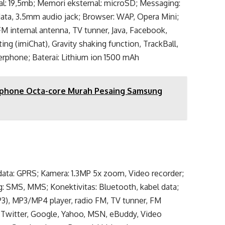
al: 19,5mb; Memori eksternal: microSD; Messaging:
ata, 3.5mm audio jack; Browser: WAP, Opera Mini;
 FM internal antenna, TV tunner, Java, Facebook,
ng (imiChat), Gravity shaking function, TrackBall,
kerphone; Baterai: Lithium ion 1500 mAh
tphone Octa-core Murah Pesaing Samsung
 data: GPRS; Kamera: 1.3MP 5x zoom, Video recorder;
: SMS, MMS; Konektivitas: Bluetooth, kabel data;
MP3), MP3/MP4 player, radio FM, TV tunner, FM
k, Twitter, Google, Yahoo, MSN, eBuddy, Video