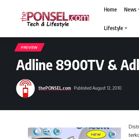
Home
News
Lifestyle
thePONSEL.com
>
thePONSEL.com | Review, Harga, Spesifikasi, Gadge
PREVIEW
Adline 8900TV & Adli
thePONSEL.com
Published August 12, 2010
Dist
terk