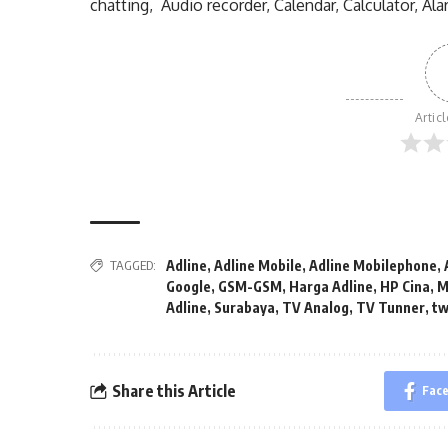
chatting, Audio recorder, Calendar, Calculator, Al
Artic
TAGGED:
Adline
,
Adline Mobile
,
Adline Mobilephone
,
Google
,
GSM-GSM
,
Harga Adline
,
HP Cina
,
M
Adline
,
Surabaya
,
TV Analog
,
TV Tunner
,
tw
Share this Article
Fac