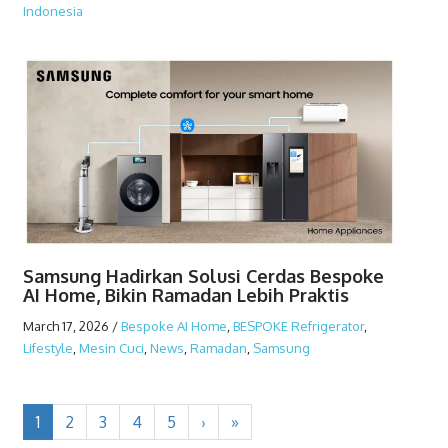
Indonesia
Samsung Hadirkan Solusi Cerdas Bespoke
AI Home, Bikin Ramadan Lebih Praktis
March 17, 2026
/
Bespoke AI Home
,
BESPOKE Refrigerator
,
Lifestyle
,
Mesin Cuci
,
News
,
Ramadan
,
Samsung
1
2
3
4
5
›
»