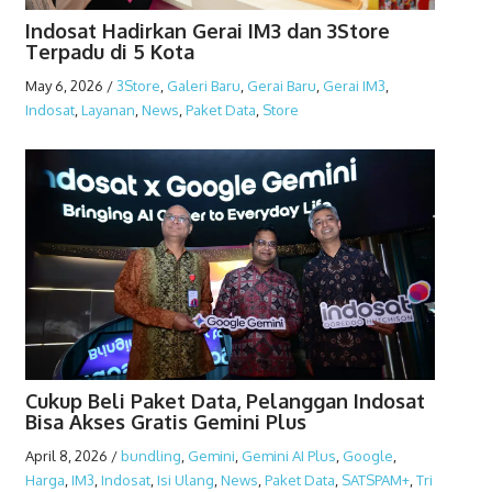
Indosat Hadirkan Gerai IM3 dan 3Store
Terpadu di 5 Kota
May 6, 2026
/
3Store
,
Galeri Baru
,
Gerai Baru
,
Gerai IM3
,
Indosat
,
Layanan
,
News
,
Paket Data
,
Store
Cukup Beli Paket Data, Pelanggan Indosat
Bisa Akses Gratis Gemini Plus
April 8, 2026
/
bundling
,
Gemini
,
Gemini AI Plus
,
Google
,
Harga
,
IM3
,
Indosat
,
Isi Ulang
,
News
,
Paket Data
,
SATSPAM+
,
Tri