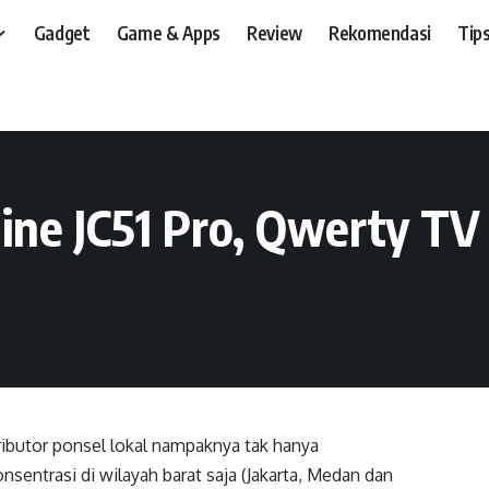
Gadget
Game & Apps
Review
Rekomendasi
Tips
t, dan, HP
>
Preview
>
Adline 8900TV & Adline JC51 Pro, Qwerty TV Asal Surab
ne JC51 Pro, Qwerty TV
ributor ponsel lokal nampaknya tak hanya
onsentrasi di wilayah barat saja (Jakarta, Medan dan