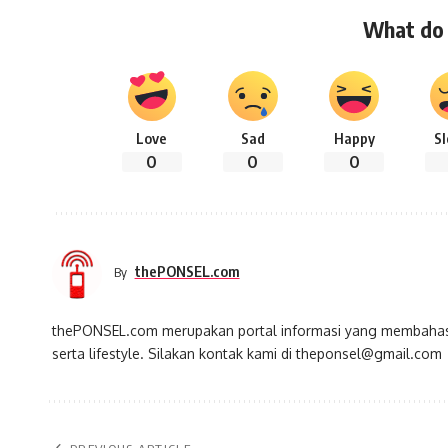
What do 
Love
Sad
Happy
S
0
0
0
thePONSEL.com
By
thePONSEL.com merupakan portal informasi yang membahas s
serta lifestyle. Silakan kontak kami di theponsel@gmail.com