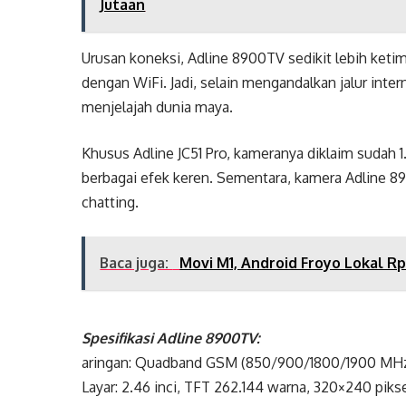
Jutaan
Urusan koneksi, Adline 8900TV sedikit lebih ketim
dengan WiFi. Jadi, selain mengandalkan jalur inte
menjelajah dunia maya.
Khusus Adline JC51 Pro, kameranya diklaim sudah 
berbagai efek keren. Sementara, kamera Adline 8
chatting.
Baca juga:
Movi M1, Android Froyo Lokal Rp
Spesifikasi Adline 8900TV:
aringan: Quadband GSM (850/900/1800/1900 MHz)
Layar: 2.46 inci, TFT 262.144 warna, 320×240 pik