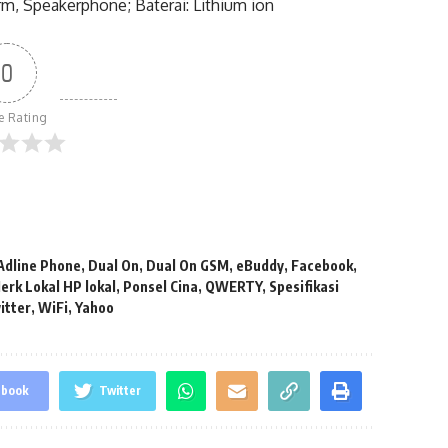
arm, Speakerphone; Baterai: Lithium ion
0
le Rating
Adline Phone
,
Dual On
,
Dual On GSM
,
eBuddy
,
Facebook
,
erk Lokal HP lokal
,
Ponsel Cina
,
QWERTY
,
Spesifikasi
itter
,
WiFi
,
Yahoo
ebook
Twitter