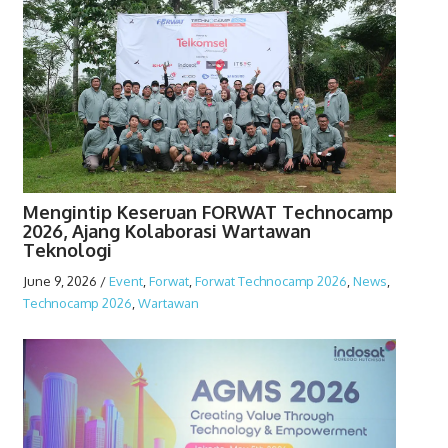
Mengintip Keseruan FORWAT Technocamp
2026, Ajang Kolaborasi Wartawan
Teknologi
June 9, 2026
/
Event
,
Forwat
,
Forwat Technocamp 2026
,
News
,
Technocamp 2026
,
Wartawan