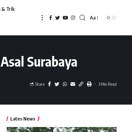
 & Trik
Aa
aya
 Asal Surabaya
Share
3 Min Read
Lates News