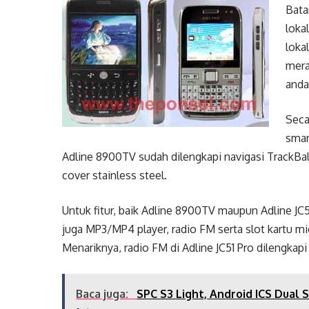
Bata
loka
lokal
mera
anda
Seca
smar
Adline 8900TV sudah dilengkapi navigasi TrackBal
cover stainless steel.
Untuk fitur, baik Adline 8900TV maupun Adline J
juga MP3/MP4 player, radio FM serta slot kartu 
Menariknya, radio FM di Adline JC51 Pro dilengka
Baca juga:
SPC S3 Light, Android ICS Dual 