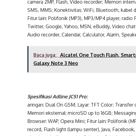
camera 2MP, Flash, Video recorder; Memori intern
SMS, MMS; Konektivitas: WiFi, Bluetooth, kabel d
Fitur lain: Polifonik (MP3), MP3/MP4 player, radio
Twitter, Google, Yahoo, MSN, eBuddy, Video chatti
Audio recorder, Calendar, Calculator, Alarm, Spea
Baca juga:
Alcatel One Touch Flash, Smar
Galaxy Note 3 Neo
Spesifikasi Adline JC51 Pro:
aringan: Dual On GSM; Layar: TFT Color; Transfer
Memori eksternal: microSD up to 16GB; Messaging
Browser: WAP, Opera Mini; Fitur lain: Polifonik (
record, Flash light (lampu senter), Java, Faceboo