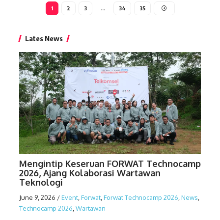
1
2
3
…
34
35
Lates News
Mengintip Keseruan FORWAT Technocamp
2026, Ajang Kolaborasi Wartawan
Teknologi
June 9, 2026
/
Event
,
Forwat
,
Forwat Technocamp 2026
,
News
,
Technocamp 2026
,
Wartawan