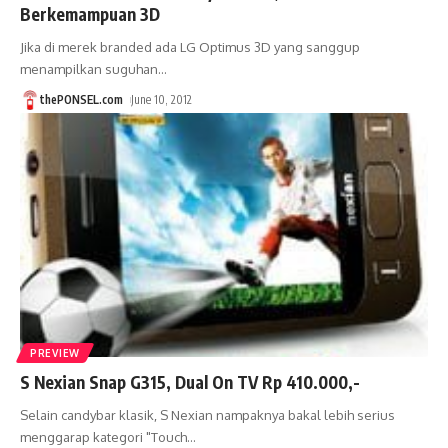
Berkemampuan 3D
Jika di merek branded ada LG Optimus 3D yang sanggup
menampilkan suguhan
…
thePONSEL.com
June 10, 2012
PREVIEW
S Nexian Snap G315, Dual On TV Rp 410.000,-
Selain candybar klasik, S Nexian nampaknya bakal lebih serius
menggarap kategori "Touch
…