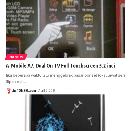
PREVIEW
A-Mobile A7, Dual On TV Full Touchscreen 3.2 inci
Jika beberapa waktu lalu menggebrak pasar ponsel lokal lewat seri
flip murah
…
thePONSEL.com
April 7, 2012