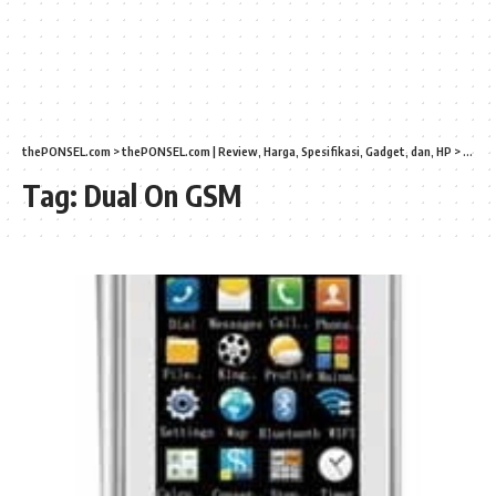
thePONSEL.com
>
thePONSEL.com | Review, Harga, Spesifikasi, Gadget, dan, HP
>
Dual 
Tag:
Dual On GSM