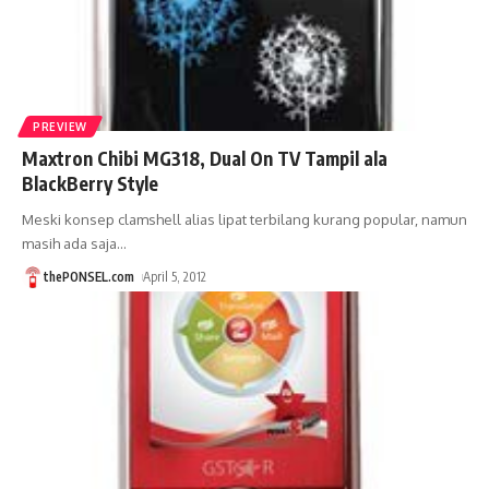
PREVIEW
Maxtron Chibi MG318, Dual On TV Tampil ala
BlackBerry Style
Meski konsep clamshell alias lipat terbilang kurang popular, namun
masih ada saja
…
thePONSEL.com
April 5, 2012