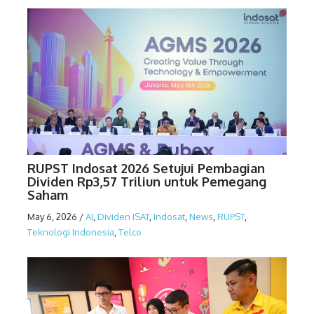
RUPST Indosat 2026 Setujui Pembagian
Dividen Rp3,57 Triliun untuk Pemegang
Saham
May 6, 2026
/
AI
,
Dividen ISAT
,
Indosat
,
News
,
RUPST
,
Teknologi Indonesia
,
Telco