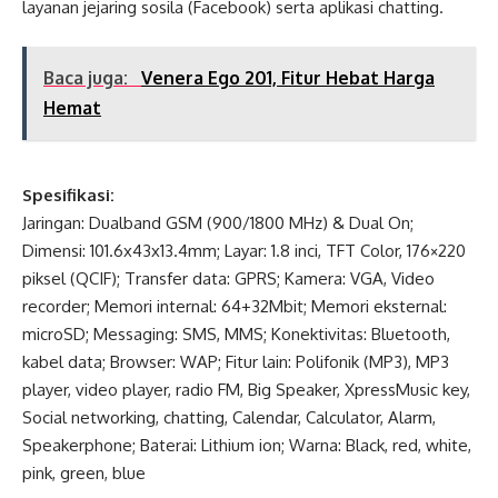
layanan jejaring sosila (Facebook) serta aplikasi chatting.
Baca juga:
Venera Ego 201, Fitur Hebat Harga
Hemat
Spesifikasi:
Jaringan: Dualband GSM (900/1800 MHz) & Dual On;
Dimensi: 101.6x43x13.4mm; Layar: 1.8 inci, TFT Color, 176×220
piksel (QCIF); Transfer data: GPRS; Kamera: VGA, Video
recorder; Memori internal: 64+32Mbit; Memori eksternal:
microSD; Messaging: SMS, MMS; Konektivitas: Bluetooth,
kabel data; Browser: WAP; Fitur lain: Polifonik (MP3), MP3
player, video player, radio FM, Big Speaker, XpressMusic key,
Social networking, chatting, Calendar, Calculator, Alarm,
Speakerphone; Baterai: Lithium ion; Warna: Black, red, white,
pink, green, blue