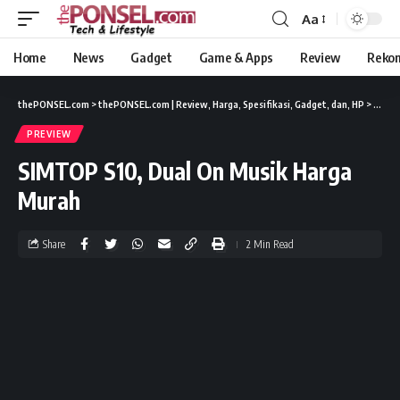
Aa
Home
News
Gadget
Game & Apps
Review
Reko
thePONSEL.com
>
thePONSEL.com | Review, Harga, Spesifikasi, Gadget, dan, HP
>
Previ
PREVIEW
SIMTOP S10, Dual On Musik Harga
Murah
Share
2 Min Read