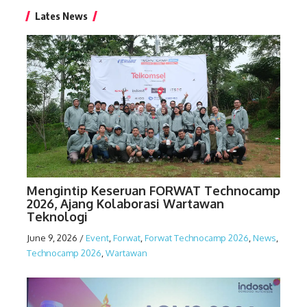
Lates News
Mengintip Keseruan FORWAT Technocamp
2026, Ajang Kolaborasi Wartawan
Teknologi
June 9, 2026
/
Event
,
Forwat
,
Forwat Technocamp 2026
,
News
,
Technocamp 2026
,
Wartawan