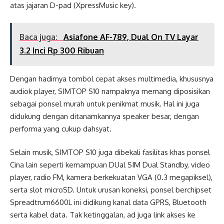
atas jajaran D-pad (XpressMusic key).
Baca juga:
Asiafone AF-789, Dual On TV Layar
3.2 Inci Rp 300 Ribuan
Dengan hadirnya tombol cepat akses multimedia, khususnya
audiok player, SIMTOP S10 nampaknya memang diposisikan
sebagai ponsel murah untuk penikmat musik. Hal ini juga
didukung dengan ditanamkannya speaker besar, dengan
performa yang cukup dahsyat.
Selain musik, SIMTOP S10 juga dibekali fasilitas khas ponsel
Cina lain seperti kemampuan DUal SIM Dual Standby, video
player, radio FM, kamera berkekuatan VGA (0.3 megapiksel),
serta slot microSD. Untuk urusan koneksi, ponsel berchipset
Spreadtrum6600L ini didikung kanal data GPRS, Bluetooth
serta kabel data. Tak ketinggalan, ad juga link akses ke