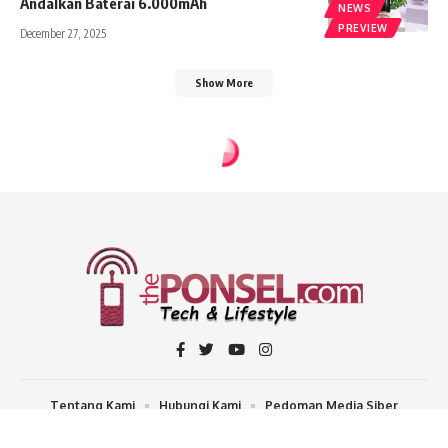
Andalkan Baterai 6.000mAh
NEWS
PREVIEW
December 27, 2025
Show More
thePONSEL.com
>
thePONSEL.com | Review, Harga, Spesifikasi, Gadget, dan, HP
>
Previ
PREVIEW
Galaxy M2 Play On, Dual On Murah
Berlayar 4.0 inci
Share
2 Min Read
thePONSEL.com
Published April 9, 2012