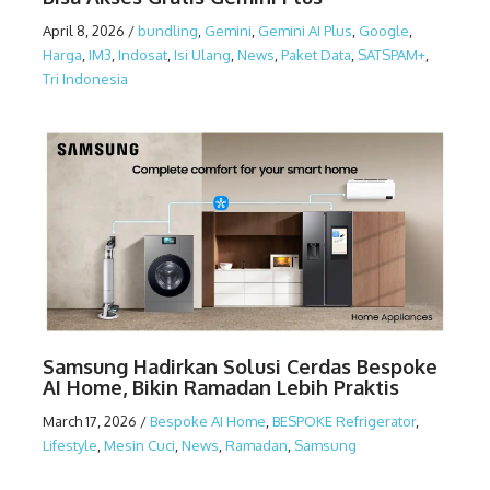
April 8, 2026
/
bundling
,
Gemini
,
Gemini AI Plus
,
Google
,
Harga
,
IM3
,
Indosat
,
Isi Ulang
,
News
,
Paket Data
,
SATSPAM+
,
Tri Indonesia
Samsung Hadirkan Solusi Cerdas Bespoke
AI Home, Bikin Ramadan Lebih Praktis
March 17, 2026
/
Bespoke AI Home
,
BESPOKE Refrigerator
,
Lifestyle
,
Mesin Cuci
,
News
,
Ramadan
,
Samsung