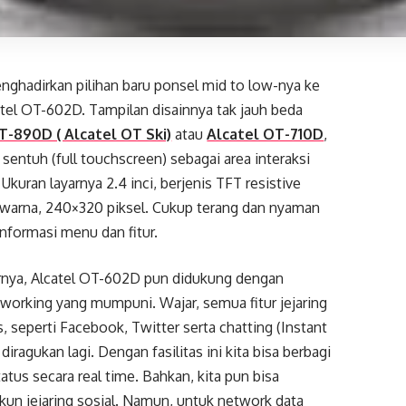
nghadirkan pilihan baru ponsel mid to low-nya ke
atel OT-602D. Tampilan disainnya tak jauh beda
T-890D ( Alcatel OT Ski)
atau
Alcatel OT-710D
,
r sentuh (full touchscreen) sebagai area interaksi
kuran layarnya 2.4 inci, berjenis TFT resistive
warna, 240×320 piksel. Cukup terang dan nyaman
nformasi menu dan fitur.
ornya, Alcatel OT-602D pun didukung dengan
working yang mumpuni. Wajar, semua fitur jejaring
 seperti Facebook, Twitter serta chatting (Instant
ragukan lagi. Dengan fasilitas ini kita bisa berbagi
atus secara real time. Bahkan, kita pun bisa
un jejaring sosial. Namun, untuk network data