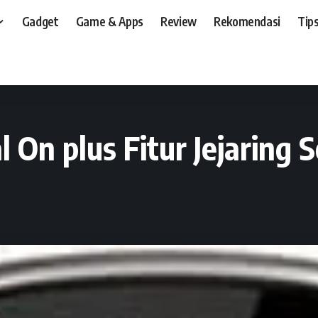
Gadget
Game & Apps
Review
Rekomendasi
Tips
t, dan, HP
>
Preview
>
Alcatel OT-602D, Dual On plus Fitur Jejaring Sosial Kompl
 On plus Fitur Jejaring S