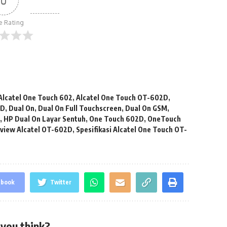
0
le Rating
Alcatel One Touch 602
,
Alcatel One Touch OT-602D
,
2D
,
Dual On
,
Dual On Full Touchscreen
,
Dual On GSM
,
l
,
HP Dual On Layar Sentuh
,
One Touch 602D
,
OneTouch
view Alcatel OT-602D
,
Spesifikasi Alcatel One Touch OT-
ebook
Twitter
you think?