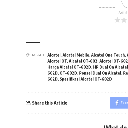
Artic
TAGGED:
Alcatel
,
Alcatel Mobile
,
Alcatel One Touch
,
Alcatel OT
,
Alcatel OT-602
,
Alcatel OT-60
Harga Alcatel OT-602D
,
HP Dual On Alcate
602D
,
OT-602D
,
Ponsel Dual On Alcatel
,
Re
602D
,
Spesifikasi Alcatel OT-602D
Share this Article
Fac
What do 