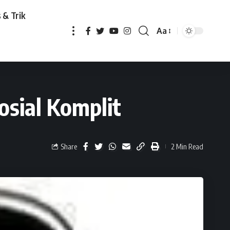
 & Trik
Aa
it
osial Komplit
Share
2 Min Read