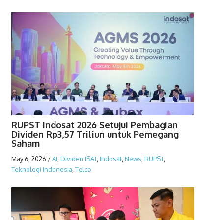
RUPST Indosat 2026 Setujui Pembagian
Dividen Rp3,57 Triliun untuk Pemegang
Saham
May 6, 2026
/
AI
,
Dividen ISAT
,
Indosat
,
News
,
RUPST
,
Teknologi Indonesia
,
Telco