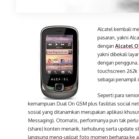
Alcatel kembali me
pasaran, yakni Alc
dengan
Alcatel O
yakni dibekali laya
dengan pengguna. U
touchscreen 262k 
sebagai penampil i
Seperti para seni
kemampuan Dual On GSM plus fasilitas social net
sosial yang ditanamkan merupakan aplikasi khusus,
Messaging). Otomatis, performanya pun tak perlu di
(share) konten menarik, terhubung serta update st
langsung meng-uploat foto momen berharga ke ak