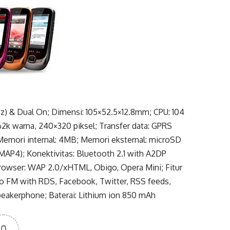
) & Dual On; Dimensi: 105×52.5×12.8mm; CPU: 104
62k warna, 240×320 piksel; Transfer data: GPRS
; Memori internal: 4MB; Memori eksternal: microSD
AP4); Konektivitas: Bluetooth 2.1 with A2DP
Browser: WAP 2.0/xHTML, Obigo, Opera Mini; Fitur
adio FM with RDS, Facebook, Twitter, RSS feeds,
 speakerphone; Baterai: Lithium ion 850 mAh