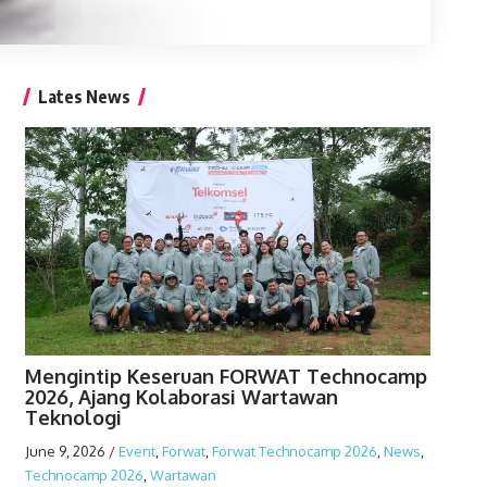
Lates News
Mengintip Keseruan FORWAT Technocamp
2026, Ajang Kolaborasi Wartawan
Teknologi
June 9, 2026
/
Event
,
Forwat
,
Forwat Technocamp 2026
,
News
,
Technocamp 2026
,
Wartawan