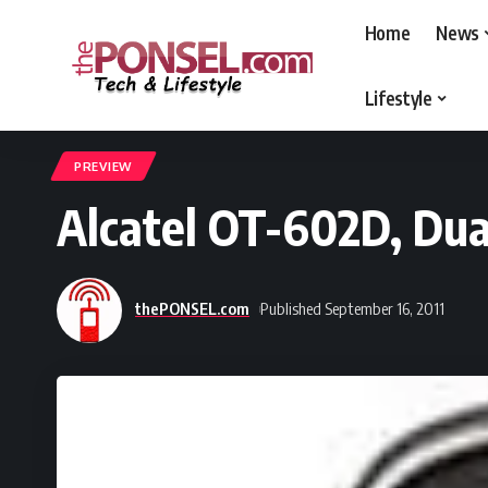
Home
News
Lifestyle
thePONSEL.com
>
thePONSEL.com | Review, Harga, Spesifikasi, Gadge
PREVIEW
Alcatel OT-602D, Dual
thePONSEL.com
Published September 16, 2011