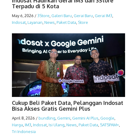
Indosat Hadirkan Gerai IM3 dan 3Store
Terpadu di 5 Kota
May 6, 2026
/
3Store
,
Galeri Baru
,
Gerai Baru
,
Gerai IM3
,
Indosat
,
Layanan
,
News
,
Paket Data
,
Store
Cukup Beli Paket Data, Pelanggan Indosat
Bisa Akses Gratis Gemini Plus
April 8, 2026
/
bundling
,
Gemini
,
Gemini AI Plus
,
Google
,
Harga
,
IM3
,
Indosat
,
Isi Ulang
,
News
,
Paket Data
,
SATSPAM+
,
Tri Indonesia