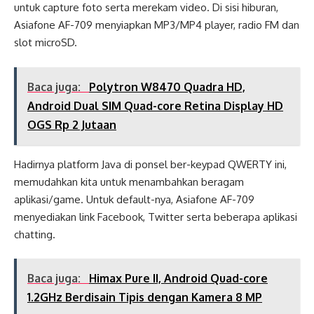
untuk capture foto serta merekam video. Di sisi hiburan,
Asiafone AF-709 menyiapkan MP3/MP4 player, radio FM dan
slot microSD.
Baca juga:
Polytron W8470 Quadra HD,
Android Dual SIM Quad-core Retina Display HD
OGS Rp 2 Jutaan
Hadirnya platform Java di ponsel ber-keypad QWERTY ini,
memudahkan kita untuk menambahkan beragam
aplikasi/game. Untuk default-nya, Asiafone AF-709
menyediakan link Facebook, Twitter serta beberapa aplikasi
chatting.
Baca juga:
Himax Pure II, Android Quad-core
1.2GHz Berdisain Tipis dengan Kamera 8 MP