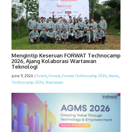
Mengintip Keseruan FORWAT Technocamp
2026, Ajang Kolaborasi Wartawan
Teknologi
June 9, 2026
/
Event
,
Forwat
,
Forwat Technocamp 2026
,
News
,
Technocamp 2026
,
Wartawan