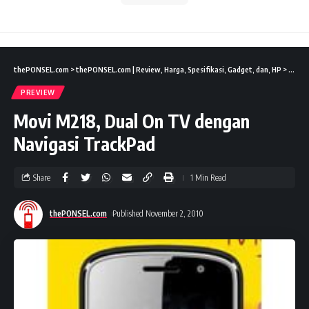
thePONSEL.com
>
thePONSEL.com | Review, Harga, Spesifikasi, Gadget, dan, HP
>
Previ
PREVIEW
Movi M218, Dual On TV dengan
Navigasi TrackPad
Share
1 Min Read
thePONSEL.com
Published November 2, 2010