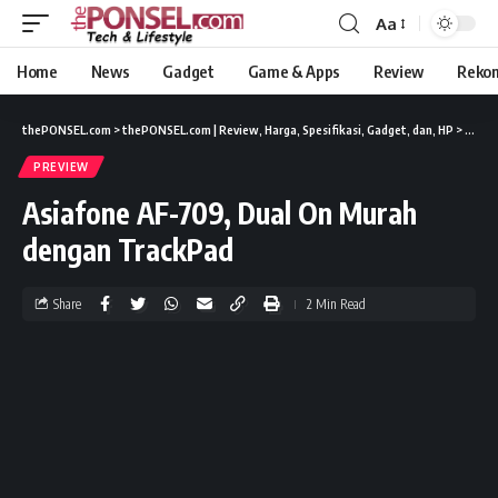
Aa
Home
News
Gadget
Game & Apps
Review
Reko
thePONSEL.com
>
thePONSEL.com | Review, Harga, Spesifikasi, Gadget, dan, HP
>
Previ
PREVIEW
Asiafone AF-709, Dual On Murah
dengan TrackPad
Share
2 Min Read