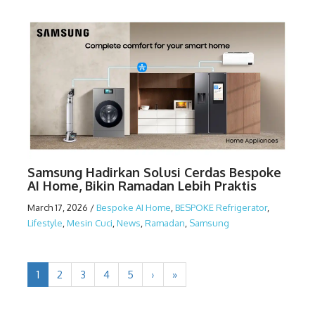
Samsung Hadirkan Solusi Cerdas Bespoke
AI Home, Bikin Ramadan Lebih Praktis
March 17, 2026
/
Bespoke AI Home
,
BESPOKE Refrigerator
,
Lifestyle
,
Mesin Cuci
,
News
,
Ramadan
,
Samsung
1
2
3
4
5
›
»