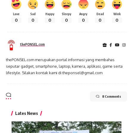
Love
Sad
Happy
Sleepy
Angry
Dead
Wink
0
0
0
0
0
0
0
thePONSEL.com
thePONSEL.com merupakan portal informasi yang membahas
seputar gadget, smartphone, laptop, kamera, aplikasi, game serta
lifestyle. Silakan kontak kami di theponsel@gmail.com
8 Comments
Lates News