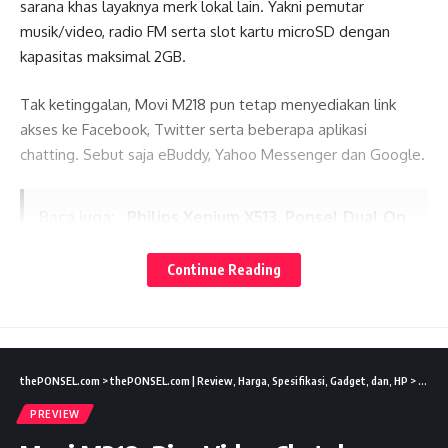
sarana khas layaknya merk lokal lain. Yakni pemutar
musik/video, radio FM serta slot kartu microSD dengan
kapasitas maksimal 2GB.
Tak ketinggalan, Movi M218 pun tetap menyediakan link
akses ke Facebook, Twitter serta beberapa aplikasi
chatting. Sebut saja eBuddy, Yahoo Messenger dan Google.
Baca juga:
Philips Xenium X513, Ponsel Dual On
Baterai Tahan 2 Bulan
Lates News
Continue Reading
Buat keperluan koneksi, Movi M218 mengandalkan jalur
GPRS, koneksi Bluetooth dan juga kabel data.
Spesifikasi:
thePONSEL.com
>
thePONSEL.com | Review, Harga, Spesifikasi, Gadget, dan, HP
>
Previ
Jaringan: Dualband GSM (900/1800 MHz) & Dual On; Layar:
PREVIEW
TFT Color; Transfer data: GPRS; Kamera: Ada, Video record;