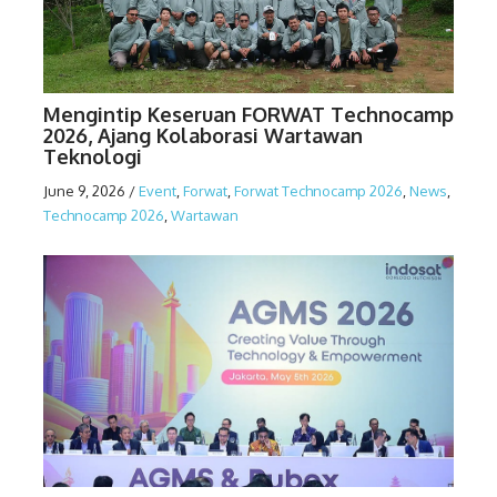
Mengintip Keseruan FORWAT Technocamp
2026, Ajang Kolaborasi Wartawan
Teknologi
June 9, 2026
/
Event
,
Forwat
,
Forwat Technocamp 2026
,
News
,
Technocamp 2026
,
Wartawan