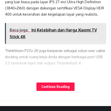
yang luar biasa pada layar IPS 27-inci Ultra High Definition
(3840×2160) dengan dukungan sertifikasi VESA Display HDR
400 untuk kecerahan dan kegelapan layar yang realistis.
Baca juga:
Ini Kelebihan dan Harga Xiaomi TV
Stick 4K
ThinkVision P27u-20 juga berperan sebagai solusi one-cable
docking untuk ruang kerja Anda dengan berbagai port USB
3.2 termasuk input dan output Thunderbolt 4.
Thunderbolt 4 menambahkan layar tambahan dan transfer
Lates News
data hingga 40Gbps dan dapat mengisi daya laptop hingga
Continue Reading
100W.
Baca juga:
Fable, Tablet PC Untuk Anak-Anak