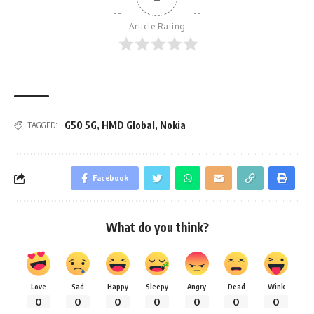
Article Rating
G50 5G
,
HMD Global
,
Nokia
TAGGED:
Facebook
What do you think?
Love
Sad
Happy
Sleepy
Angry
Dead
Wink
0
0
0
0
0
0
0