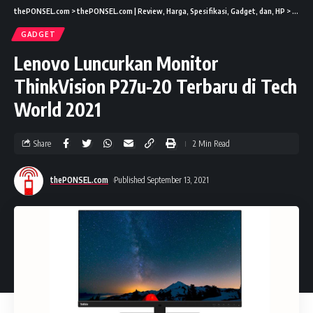
thePONSEL.com
>
thePONSEL.com | Review, Harga, Spesifikasi, Gadget, dan, HP
>
Gadge
GADGET
Lenovo Luncurkan Monitor
ThinkVision P27u-20 Terbaru di Tech
World 2021
Share
2 Min Read
thePONSEL.com
Published September 13, 2021