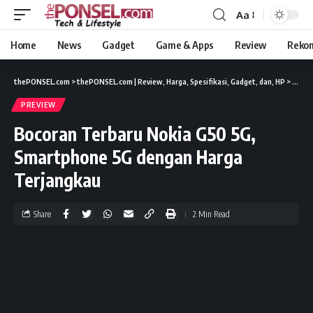
Aa
Home
News
Gadget
Game & Apps
Review
Reko
thePONSEL.com
>
thePONSEL.com | Review, Harga, Spesifikasi, Gadget, dan, HP
>
Previ
PREVIEW
Bocoran Terbaru Nokia G50 5G,
Smartphone 5G dengan Harga
Terjangkau
Share
2 Min Read