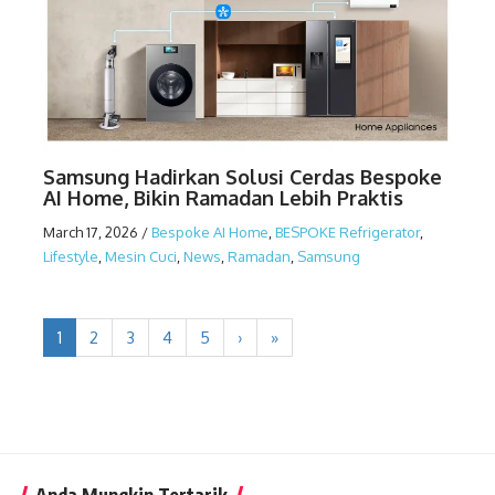
Samsung Hadirkan Solusi Cerdas Bespoke
AI Home, Bikin Ramadan Lebih Praktis
March 17, 2026
/
Bespoke AI Home
,
BESPOKE Refrigerator
,
Lifestyle
,
Mesin Cuci
,
News
,
Ramadan
,
Samsung
1
2
3
4
5
›
»