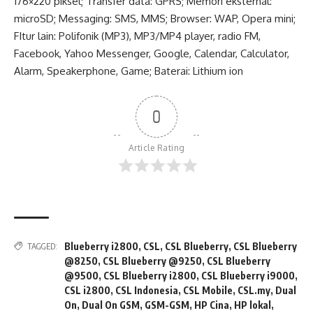
176×220 piksel; Transfer data: GPRS; Memori eksternal:
microSD; Messaging: SMS, MMS; Browser: WAP, Opera mini;
FItur lain: Polifonik (MP3), MP3/MP4 player, radio FM,
Facebook, Yahoo Messenger, Google, Calendar, Calculator,
Alarm, Speakerphone, Game; Baterai: Lithium ion
0
Article Rating
Blueberry i2800
,
CSL
,
CSL Blueberry
,
CSL Blueberry
TAGGED:
@8250
,
CSL Blueberry @9250
,
CSL Blueberry
@9500
,
CSL Blueberry i2800
,
CSL Blueberry i9000
,
CSL i2800
,
CSL Indonesia
,
CSL Mobile
,
CSL.my
,
Dual
On
,
Dual On GSM
,
GSM-GSM
,
HP Cina
,
HP lokal
,