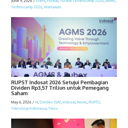
June 9, 2026
/
Event
,
Forwat
,
Forwat Technocamp 2026
,
News
,
Technocamp 2026
,
Wartawan
RUPST Indosat 2026 Setujui Pembagian
Dividen Rp3,57 Triliun untuk Pemegang
Saham
May 6, 2026
/
AI
,
Dividen ISAT
,
Indosat
,
News
,
RUPST
,
Teknologi Indonesia
,
Telco