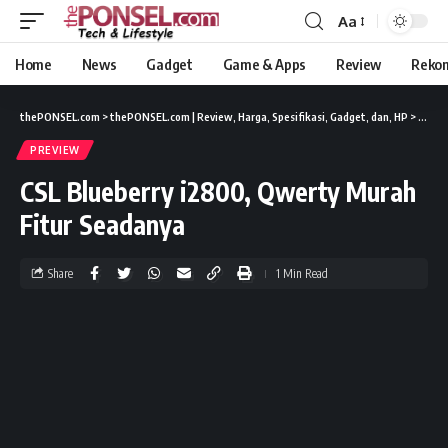
Aa
Home
News
Gadget
Game & Apps
Review
Reko
thePONSEL.com
>
thePONSEL.com | Review, Harga, Spesifikasi, Gadget, dan, HP
>
Previ
PREVIEW
CSL Blueberry i2800, Qwerty Murah
Fitur Seadanya
Share
1 Min Read