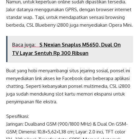
Namun, untuk keperluan online sudah dipastikan tersedia.
Jalur datanya menggunakan GPRS, dengan browser internet
standar wap. Tapi, untuk mendapatkan sensasi browsing
berbeda, CSL Blueberry i2800 juga menyediakan Opera Mini.
Baca juga:
S Nexian Snaplus M5650, Dual On
TV Layar Sentuh Rp 300 Ribuan
Buat yang hobi menyambangi situs jejaring sosial, ponsel ini
menyediakan link akses ke Facebook dan beberapa aplikasi
chatting. Seperti kebanyakan ponsel multimedia, CSL i2800
juga sudah mendukung slot kartu memori ekspansi untuk
penyimpanan file ekstra.
Spesifikasi:
Jaringan: Dualband GSM (900/1800 MHz) & Dual On GSM-
GSM; Dimensi: 10,8×5,62×1,38 cm; Layar: 2.0 inci, TFT color