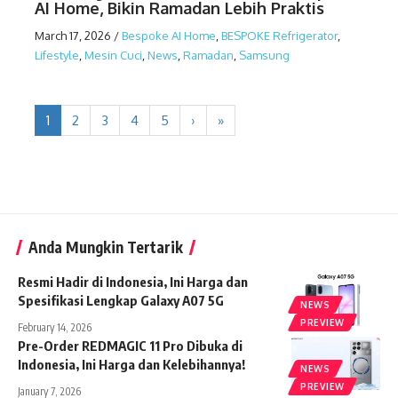
AI Home, Bikin Ramadan Lebih Praktis
March 17, 2026
/
Bespoke AI Home
,
BESPOKE Refrigerator
,
Lifestyle
,
Mesin Cuci
,
News
,
Ramadan
,
Samsung
1
2
3
4
5
›
»
Anda Mungkin Tertarik
Resmi Hadir di Indonesia, Ini Harga dan
Spesifikasi Lengkap Galaxy A07 5G
NEWS
PREVIEW
February 14, 2026
Pre-Order REDMAGIC 11 Pro Dibuka di
Indonesia, Ini Harga dan Kelebihannya!
NEWS
PREVIEW
January 7, 2026