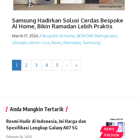
Samsung Hadirkan Solusi Cerdas Bespoke
AI Home, Bikin Ramadan Lebih Praktis
March 17, 2026
/
Bespoke AI Home
,
BESPOKE Refrigerator
,
Lifestyle
,
Mesin Cuci
,
News
,
Ramadan
,
Samsung
1
2
3
4
5
›
»
Anda Mungkin Tertarik
Resmi Hadir di Indonesia, Ini Harga dan
Spesifikasi Lengkap Galaxy A07 5G
NEWS
PREVIEW
February 14, 2026