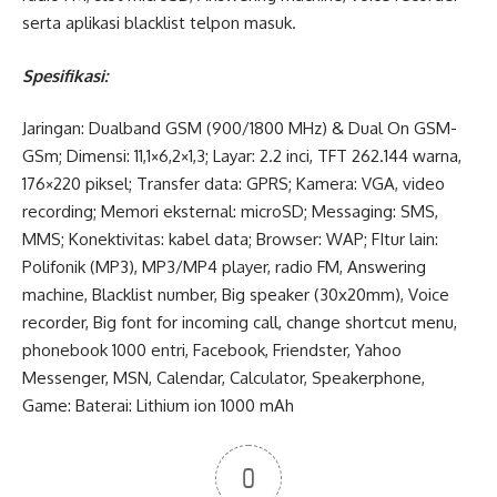
serta aplikasi blacklist telpon masuk.
Spesifikasi:
Jaringan: Dualband GSM (900/1800 MHz) & Dual On GSM-
GSm; Dimensi: 11,1×6,2×1,3; Layar: 2.2 inci, TFT 262.144 warna,
176×220 piksel; Transfer data: GPRS; Kamera: VGA, video
recording; Memori eksternal: microSD; Messaging: SMS,
MMS; Konektivitas: kabel data; Browser: WAP; FItur lain:
Polifonik (MP3), MP3/MP4 player, radio FM, Answering
machine, Blacklist number, Big speaker (30x20mm), Voice
recorder, Big font for incoming call, change shortcut menu,
phonebook 1000 entri, Facebook, Friendster, Yahoo
Messenger, MSN, Calendar, Calculator, Speakerphone,
Game: Baterai: Lithium ion 1000 mAh
0