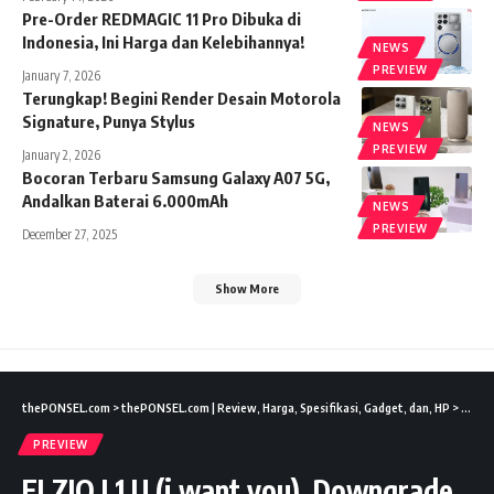
Pre-Order REDMAGIC 11 Pro Dibuka di
Indonesia, Ini Harga dan Kelebihannya!
NEWS
PREVIEW
January 7, 2026
Terungkap! Begini Render Desain Motorola
Signature, Punya Stylus
NEWS
PREVIEW
January 2, 2026
Bocoran Terbaru Samsung Galaxy A07 5G,
Andalkan Baterai 6.000mAh
NEWS
PREVIEW
December 27, 2025
Show More
thePONSEL.com
>
thePONSEL.com | Review, Harga, Spesifikasi, Gadget, dan, HP
>
Previ
PREVIEW
ELZIO I 1 U (i want you), Downgrade