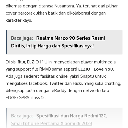
dikemas dengan citarasa Nusantara. Ya, terlihat dari pilihan
cover bercorak ukiran batik dan dikolaborasi dengan
karakter kayu.
Baca juga:
Realme Narzo 90 Series Resmi
Dirilis, Intip Harga dan Spesifikasinya!
Di sisi fitur, ELZIO I 1 U ini menyediapan player multimedia
yang support file RMVB sama seperti
ELZIO I Love You
.
Ada juga sederet fasilitas online, yakni Snaptu untuk
mengakses facebook, Twitter dan Flickr. Yang suka chatting,
dilengkapi pula dengan eBuddy dengan network data
EDGE/GPRS class 12.
Baca juga:
Spesifikasi dan Harga Redmi 12C,
Smartphone Pertama Xiaomi di 2023