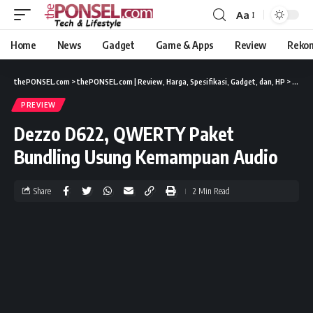
Aa
Home
News
Gadget
Game & Apps
Review
Reko
thePONSEL.com
>
thePONSEL.com | Review, Harga, Spesifikasi, Gadget, dan, HP
>
Previ
PREVIEW
Dezzo D622, QWERTY Paket
Bundling Usung Kemampuan Audio
Share
2 Min Read