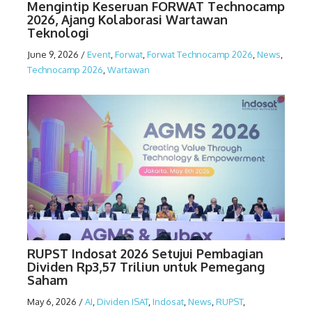
Mengintip Keseruan FORWAT Technocamp
2026, Ajang Kolaborasi Wartawan
Teknologi
June 9, 2026
/
Event
,
Forwat
,
Forwat Technocamp 2026
,
News
,
Technocamp 2026
,
Wartawan
RUPST Indosat 2026 Setujui Pembagian
Dividen Rp3,57 Triliun untuk Pemegang
Saham
May 6, 2026
/
AI
,
Dividen ISAT
,
Indosat
,
News
,
RUPST
,