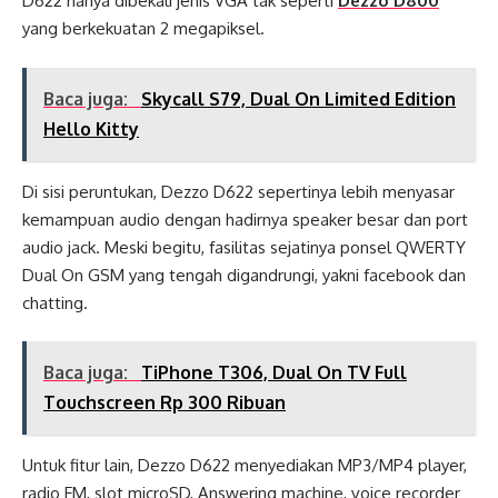
D622 hanya dibekali jenis VGA tak seperti
Dezzo D800
yang berkekuatan 2 megapiksel.
Baca juga:
Skycall S79, Dual On Limited Edition
Hello Kitty
Di sisi peruntukan, Dezzo D622 sepertinya lebih menyasar
kemampuan audio dengan hadirnya speaker besar dan port
audio jack. Meski begitu, fasilitas sejatinya ponsel QWERTY
Dual On GSM yang tengah digandrungi, yakni facebook dan
chatting.
Baca juga:
TiPhone T306, Dual On TV Full
Touchscreen Rp 300 Ribuan
Untuk fitur lain, Dezzo D622 menyediakan MP3/MP4 player,
radio FM, slot microSD, Answering machine, voice recorder