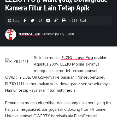
Kamera Fitur Lain Tetap Apik
Share
2 Min Read
thePONSEL.com
Published January 9, 2010
Setelah merilis
ELZIO I Love You
di akhir
Agustus 2009, ELZIO Mobile akhirnya
mengenalkan model terbaru ponsel
QWERTY Dual On GSM-nya ke pasaran. Ponsel berlabel
ELZIO I 1 U ini merupakan versi downgrade seri sebelumnya.
Namun tetap kaya akan fitur multimedia.
Penurunan mencolok terlihat dari sokongan kamera yang kini
hanya 2 megapiksel, dan juga tak didukung fitur TV tunner.
Uniknya, ponsel QWERTY berdisain ala BlackBerry ini