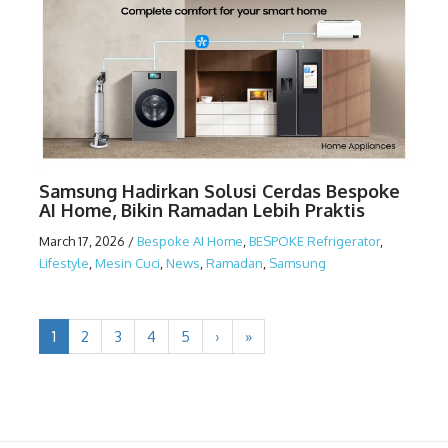
Samsung Hadirkan Solusi Cerdas Bespoke
AI Home, Bikin Ramadan Lebih Praktis
March 17, 2026
/
Bespoke AI Home
,
BESPOKE Refrigerator
,
Lifestyle
,
Mesin Cuci
,
News
,
Ramadan
,
Samsung
1
2
3
4
5
›
»