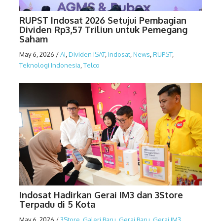
RUPST Indosat 2026 Setujui Pembagian
Dividen Rp3,57 Triliun untuk Pemegang
Saham
May 6, 2026
/
AI
,
Dividen ISAT
,
Indosat
,
News
,
RUPST
,
Teknologi Indonesia
,
Telco
Indosat Hadirkan Gerai IM3 dan 3Store
Terpadu di 5 Kota
May 6, 2026
/
3Store
,
Galeri Baru
,
Gerai Baru
,
Gerai IM3
,