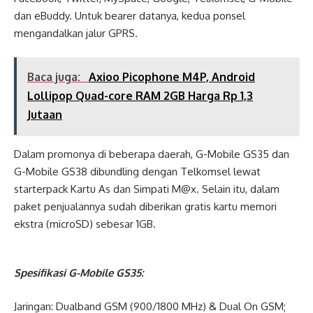
dan eBuddy. Untuk bearer datanya, kedua ponsel
mengandalkan jalur GPRS.
Baca juga:
Axioo Picophone M4P, Android
Lollipop Quad-core RAM 2GB Harga Rp 1,3
Jutaan
Dalam promonya di beberapa daerah, G-Mobile GS35 dan
G-Mobile GS38 dibundling dengan Telkomsel lewat
starterpack Kartu As dan Simpati M@x. Selain itu, dalam
paket penjualannya sudah diberikan gratis kartu memori
ekstra (microSD) sebesar 1GB.
Spesifikasi G-Mobile GS35:
Jaringan: Dualband GSM (900/1800 MHz) & Dual On GSM;