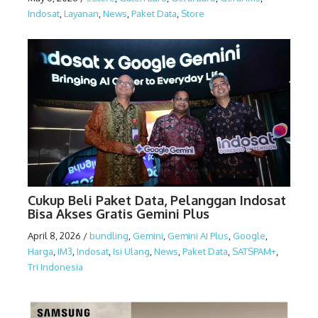
Indosat
,
Layanan
,
News
,
Paket Data
,
Store
Cukup Beli Paket Data, Pelanggan Indosat
Bisa Akses Gratis Gemini Plus
April 8, 2026
/
bundling
,
Gemini
,
Gemini AI Plus
,
Google
,
Harga
,
IM3
,
Indosat
,
Isi Ulang
,
News
,
Paket Data
,
SATSPAM+
,
Tri Indonesia