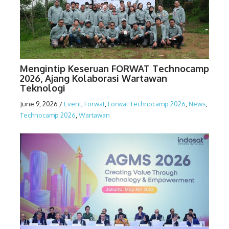
Mengintip Keseruan FORWAT Technocamp
2026, Ajang Kolaborasi Wartawan
Teknologi
June 9, 2026
/
Event
,
Forwat
,
Forwat Technocamp 2026
,
News
,
Technocamp 2026
,
Wartawan