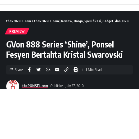
thePONSEL.com
>
thePONSEL.com | Review, Harga, Spesifikasi, Gadget, dan, HP
>
Previ
PREVIEW
GVon 888 Series ‘Shine’, Ponsel
Fesyen Bertahta Kristal Swarovski
Share
1 Min Read
thePONSEL.com
Published July 27, 2010
Berbeda dengan
kebanyakan ponsel
yang tengah beredar
di pasaran, GVon 888