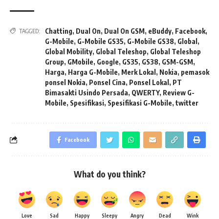
Chatting
,
Dual On
,
Dual On GSM
,
eBuddy
,
Facebook
,
TAGGED:
G-Mobile
,
G-Mobile GS35
,
G-Mobile GS38
,
Global
,
Global Mobility
,
Global Teleshop
,
Global Teleshop
Group
,
GMobile
,
Google
,
GS35
,
GS38
,
GSM-GSM
,
Harga
,
Harga G-Mobile
,
Merk Lokal
,
Nokia
,
pemasok
ponsel Nokia
,
Ponsel Cina
,
Ponsel Lokal
,
PT
Bimasakti Usindo Persada
,
QWERTY
,
Review G-
Mobile
,
Spesifikasi
,
Spesifikasi G-Mobile
,
twitter
Facebook
What do you think?
Love
Sad
Happy
Sleepy
Angry
Dead
Wink