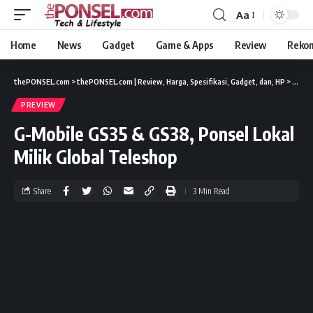
Aa
Home
News
Gadget
Game & Apps
Review
Reko
thePONSEL.com
>
thePONSEL.com | Review, Harga, Spesifikasi, Gadget, dan, HP
>
Previ
PREVIEW
G-Mobile GS35 & GS38, Ponsel Lokal
Milik Global Teleshop
Share
3 Min Read