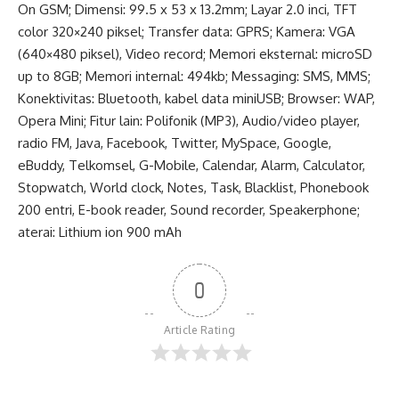
On GSM; Dimensi: 99.5 x 53 x 13.2mm; Layar 2.0 inci, TFT
color 320×240 piksel; Transfer data: GPRS; Kamera: VGA
(640×480 piksel), Video record; Memori eksternal: microSD
up to 8GB; Memori internal: 494kb; Messaging: SMS, MMS;
Konektivitas: Bluetooth, kabel data miniUSB; Browser: WAP,
Opera Mini; Fitur lain: Polifonik (MP3), Audio/video player,
radio FM, Java, Facebook, Twitter, MySpace, Google,
eBuddy, Telkomsel, G-Mobile, Calendar, Alarm, Calculator,
Stopwatch, World clock, Notes, Task, Blacklist, Phonebook
200 entri, E-book reader, Sound recorder, Speakerphone;
aterai: Lithium ion 900 mAh
0
Article Rating