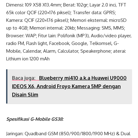
Dimensi: 109 X58 X13.4mm; Berat: 102gr; Layar 2.0 inci, TFT
65k color QCIF (220×176 piksel); Transfer data: GPRS;
Kamera: QCIF (220×176 piksel); Memori eksternal: microSD
up to 4GB; Memori internal: 20kb; Messaging: SMS, MMS;
Browser: WAP; Fitur lain: Polifonik (MP3), Audio/video player,
radio FM, Flash light, Facebook, Google, Telkomsel, G-
Mobile, Calendar, Alarm, Calculator, Speakerphone; aterai:
Lithium ion 1200 mAh
Baca juga:
Blueberry mi410 a.k.a Huawei U9000
IDEOS X6, Android Froyo Kamera 5MP dengan
Disain Slim
Spesifikasi G-Mobile GS38:
Jaringan: Quadband GSM (850/900/1800/1900 MHz) & Dual