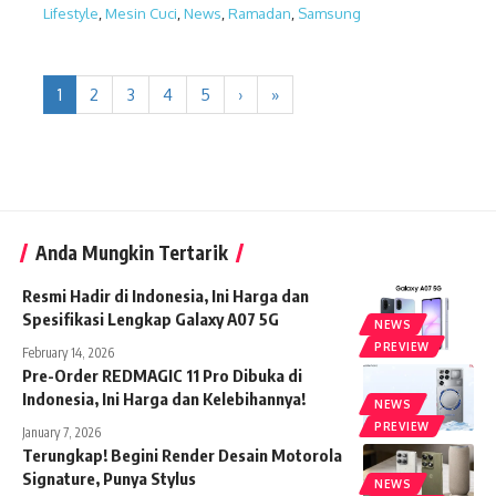
Lifestyle
,
Mesin Cuci
,
News
,
Ramadan
,
Samsung
1
2
3
4
5
›
»
Anda Mungkin Tertarik
Resmi Hadir di Indonesia, Ini Harga dan
Spesifikasi Lengkap Galaxy A07 5G
NEWS
PREVIEW
February 14, 2026
Pre-Order REDMAGIC 11 Pro Dibuka di
Indonesia, Ini Harga dan Kelebihannya!
NEWS
PREVIEW
January 7, 2026
Terungkap! Begini Render Desain Motorola
Signature, Punya Stylus
NEWS