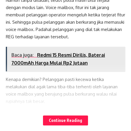
Namun tanpa disadari, sedot pulsa masih bisa terjadi
dengan modus lain. Voice mailbox, fitur ini tak jarang
membuat pelanggan operator mengeluh ketika terjerat fitur
ini. Sehingga pulsa pelanggan akan berkurang jika memasuki
voice mailbox. Padahal pelanggan yang dial tak melakukan
REG terhadap layanan tersebut.
Baca juga:
Redmi 15 Resmi Dirilis, Baterai
7000mAh Harga Mulai Rp2 Jutaan
Kenapa demikian? Pelanggan pasti kecewa ketika
melakukan dial agak lama tiba-tiba terhenti oleh layanan
voice mailbox yang berujung pulsa berkurang walau nilai
rupiahnya tak besar.
Lates News
Jika diasumsikan jika pelanggan operator selular di tanah air
Continue Reading
ini sekitar katakanlah 5 juta, sedangkan asumsi tarif mailbox
Rp 150/ dial. Sudah berapa rupiah yang sampai pada