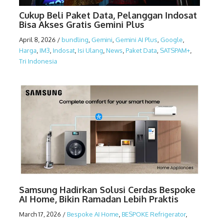
Cukup Beli Paket Data, Pelanggan Indosat
Bisa Akses Gratis Gemini Plus
April 8, 2026
/
bundling
,
Gemini
,
Gemini AI Plus
,
Google
,
Harga
,
IM3
,
Indosat
,
Isi Ulang
,
News
,
Paket Data
,
SATSPAM+
,
Tri Indonesia
Samsung Hadirkan Solusi Cerdas Bespoke
AI Home, Bikin Ramadan Lebih Praktis
March 17, 2026
/
Bespoke AI Home
,
BESPOKE Refrigerator
,