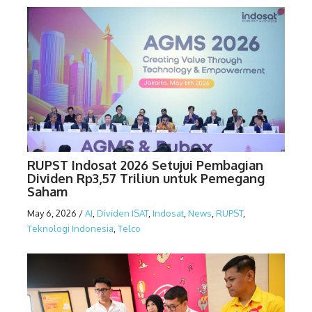
RUPST Indosat 2026 Setujui Pembagian
Dividen Rp3,57 Triliun untuk Pemegang
Saham
May 6, 2026
/
AI
,
Dividen ISAT
,
Indosat
,
News
,
RUPST
,
Teknologi Indonesia
,
Telco