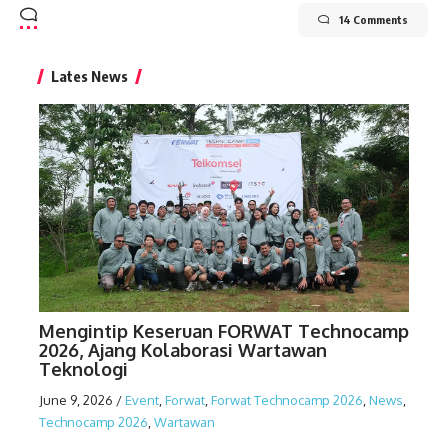
14 Comments
Lates News
Mengintip Keseruan FORWAT Technocamp
2026, Ajang Kolaborasi Wartawan
Teknologi
June 9, 2026
/
Event
,
Forwat
,
Forwat Technocamp 2026
,
News
,
Technocamp 2026
,
Wartawan