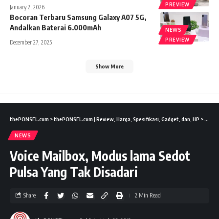
PREVIEW
January 2, 2026
Bocoran Terbaru Samsung Galaxy A07 5G,
Andalkan Baterai 6.000mAh
NEWS
PREVIEW
December 27, 2025
Show More
thePONSEL.com
>
thePONSEL.com | Review, Harga, Spesifikasi, Gadget, dan, HP
>
News
NEWS
Voice Mailbox, Modus lama Sedot
Pulsa Yang Tak Disadari
Share
2 Min Read