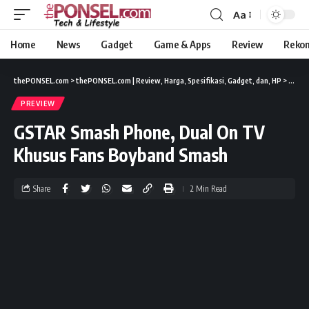
Aa
Home
News
Gadget
Game & Apps
Review
Reko
thePONSEL.com
>
thePONSEL.com | Review, Harga, Spesifikasi, Gadget, dan, HP
>
Previ
PREVIEW
GSTAR Smash Phone, Dual On TV
Khusus Fans Boyband Smash
Share
2 Min Read