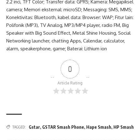
2.2 inci, TFT Color; Transfer data: GPRS; Kamera: Megapiksel
camera; Memori eksternal: microSD; Messaging: SMS, MMS;
Konektivitas: Bluetooth, kabel data: Browser: WAP; Fitur lain:
Polifonik (MP3), TV Analog, MP3/MP4 player, radio FM, Big
Speaker with Big Sound Effect, Metal Shine Housing, Social
Networking launcher, chatting Apps, Calendar, calculator,
alarm, speakerphone, game; Baterai: Lithium ion
0
Article Rating
Gstar
,
GSTAR Smash Phone
,
Hape Smash
,
HP Smash
TAGGED: