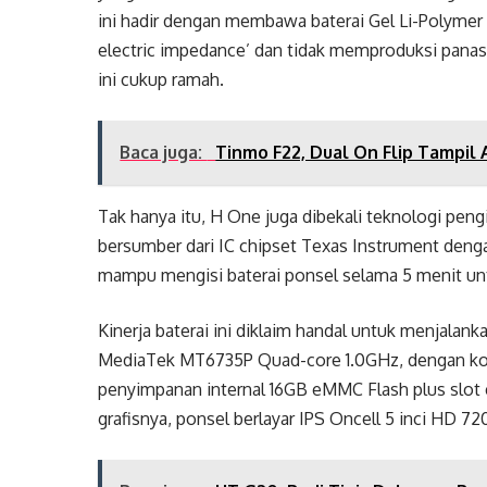
ini hadir dengan membawa baterai Gel Li-Polymer 
electric impedance’ dan tidak memproduksi panas 
ini cukup ramah.
Baca juga:
Tinmo F22, Dual On Flip Tampil 
Tak hanya itu, H One juga dibekali teknologi peng
bersumber dari IC chipset Texas Instrument deng
mampu mengisi baterai ponsel selama 5 menit unt
Kinerja baterai ini diklaim handal untuk menjal
MediaTek MT6735P Quad-core 1.0GHz, dengan k
penyimpanan internal 16GB eMMC Flash plus slot
grafisnya, ponsel berlayar IPS Oncell 5 inci HD 7