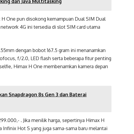
king dan Java Multitasking
max H One pun disokong kemampuan Dual SIM Dual
network 4G ini tersedia di slot SIM card utama
2x9.55mm dengan bobot 167.5 gram ini menanamkan
cus, f/2.0, LED flash serta beberapa fitur penting
uk selfie, Himax H One membenamkan kamera depan
kan Snapdragon 8s Gen 3 dan Baterai
99.000,- . Jika menilik harga, sepertinya Himax H
ta Infinix Hot S yang juga sama-sama baru melantai