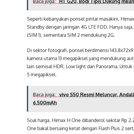
Baca juga:
HT G20, Bodi Tipis Dukung mBan
Seperti kebanyakan ponsel pintar masakini, Hi
Standby dengan jaringan 4G LTE FDD. Hanya saja, 
(SIM 1), sementara SIM 2 mendukung 2G.
Di sektor fotografi, ponsel berdimensi 143.8x7
kamera utama 13 megapiksel yang mendukung autofo
lain semisal HDR, Low light dan Panorama. Unt
5 megapiksel.
Baca juga:
vivo S50 Resmi Meluncur, Andal
6.500mAh
Soal harga, Himax H One dibanderol sekitar Rp 2.2
One bakal bersaing ketat dengan Flash Plus 2 ser