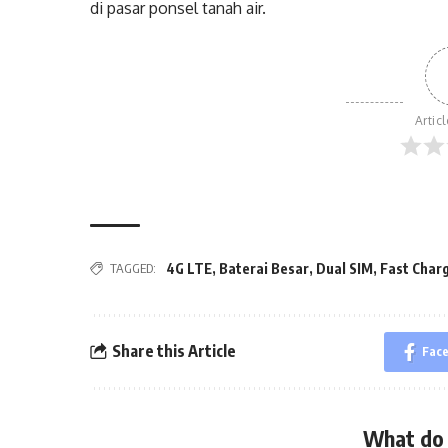
di pasar ponsel tanah air.
Artic
TAGGED:
4G LTE
,
Baterai Besar
,
Dual SIM
,
Fast Char
Share this Article
Fac
What do 