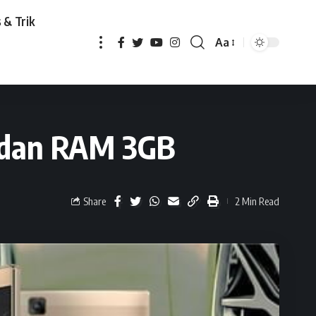
 & Trik
Aa
GB
 dan RAM 3GB
Share
2 Min Read