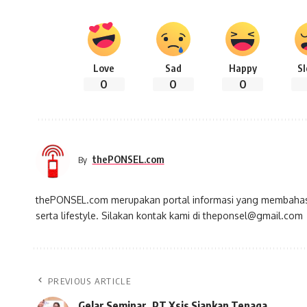
Love
Sad
Happy
S
0
0
0
thePONSEL.com
By
thePONSEL.com merupakan portal informasi yang membahas s
serta lifestyle. Silakan kontak kami di theponsel@gmail.com
PREVIOUS ARTICLE
Gelar Seminar, PT Xsis Siapkan Tenaga