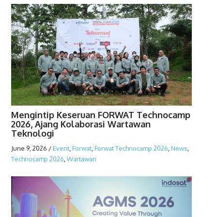
Mengintip Keseruan FORWAT Technocamp
2026, Ajang Kolaborasi Wartawan
Teknologi
June 9, 2026
/
Event
,
Forwat
,
Forwat Technocamp 2026
,
News
,
Technocamp 2026
,
Wartawan