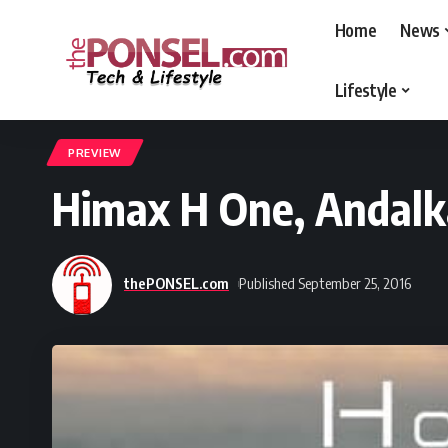
Home
News
Lifestyle
thePONSEL.com
>
thePONSEL.com | Review, Harga, Spesifikasi, Gadge
PREVIEW
Himax H One, Andal
thePONSEL.com
Published September 25, 2016