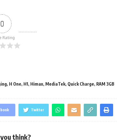
0
le Rating
ging
,
H One
,
H1
,
Himax
,
MediaTek
,
Quick Charge
,
RAM 3GB
ebook
Twitter
you think?