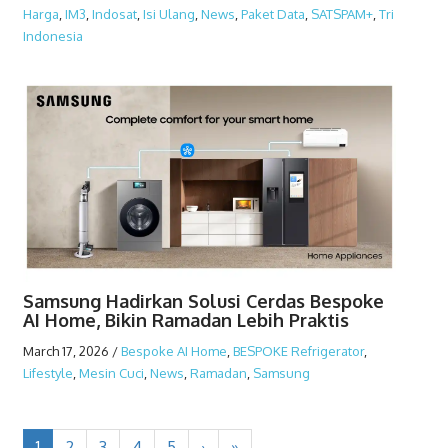
Harga
,
IM3
,
Indosat
,
Isi Ulang
,
News
,
Paket Data
,
SATSPAM+
,
Tri
Indonesia
Samsung Hadirkan Solusi Cerdas Bespoke
AI Home, Bikin Ramadan Lebih Praktis
March 17, 2026
/
Bespoke AI Home
,
BESPOKE Refrigerator
,
Lifestyle
,
Mesin Cuci
,
News
,
Ramadan
,
Samsung
1
2
3
4
5
›
»