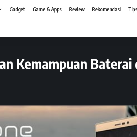
Gadget
Game & Apps
Review
Rekomendasi
Tips
t, dan, HP
>
Preview
>
Himax H One, Andalkan Kemampuan Baterai dan RAM 3
kan Kemampuan Baterai