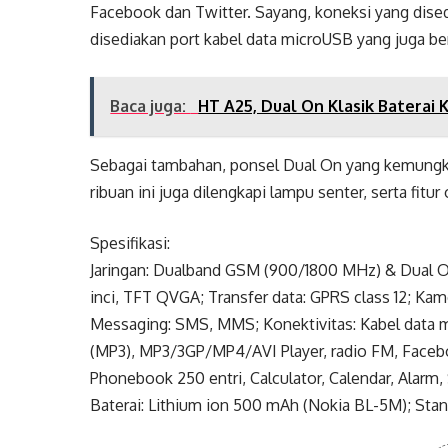
Facebook dan Twitter. Sayang, koneksi yang dised
disediakan port kabel data microUSB yang juga be
Baca juga:
HT A25, Dual On Klasik Baterai 
Sebagai tambahan, ponsel Dual On yang kemungki
ribuan ini juga dilengkapi lampu senter, serta fitu
Spesifikasi:
Jaringan: Dualband GSM (900/1800 MHz) & Dual On;
inci, TFT QVGA; Transfer data: GPRS class 12; Ka
Messaging: SMS, MMS; Konektivitas: Kabel data mi
(MP3), MP3/3GP/MP4/AVI Player, radio FM, Faceboo
Phonebook 250 entri, Calculator, Calendar, Alar
Baterai: Lithium ion 500 mAh (Nokia BL-5M); Stand