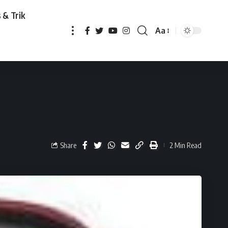
 & Trik
Aa
Share
2 Min Read