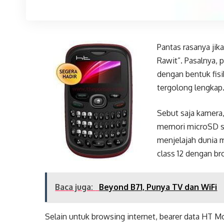
Pantas rasanya jik
Rawit”. Pasalnya, 
dengan bentuk fisi
tergolong lengkap
Sebut saja kamera,
memori microSD s
menjelajah dunia 
class 12 dengan b
Baca juga:
Beyond B71, Punya TV dan WiFi
Selain untuk browsing internet, bearer data HT M