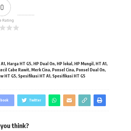
0
le Rating
 A1
,
Harga HT G5
,
HP Dual On
,
HP lokal
,
HP Mungil
,
HT A1
,
kecil Cabe Rawit
,
Merk Cina
,
Ponsel Cina
,
Ponsel Dual On
,
ew HT G5
,
Spesifikasi HT A1
,
Spesifikasi HT G5
ebook
Twitter
you think?