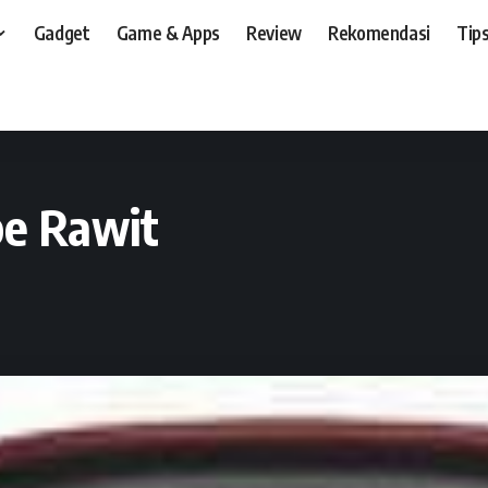
Gadget
Game & Apps
Review
Rekomendasi
Tips
t, dan, HP
>
Preview
>
HT G5, Kecil-kecil Cabe Rawit
be Rawit