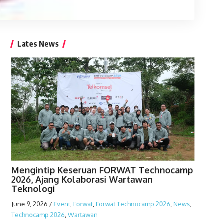
Lates News
Mengintip Keseruan FORWAT Technocamp
2026, Ajang Kolaborasi Wartawan
Teknologi
June 9, 2026
/
Event
,
Forwat
,
Forwat Technocamp 2026
,
News
,
Technocamp 2026
,
Wartawan