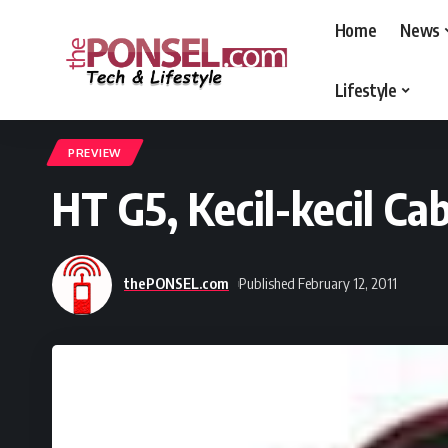
Home
News
Lifestyle
thePONSEL.com
>
thePONSEL.com | Review, Harga, Spesifikasi, Gadge
PREVIEW
HT G5, Kecil-kecil Ca
thePONSEL.com
Published February 12, 2011