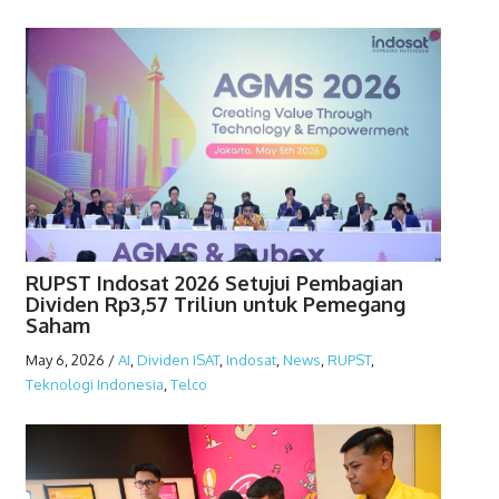
RUPST Indosat 2026 Setujui Pembagian
Dividen Rp3,57 Triliun untuk Pemegang
Saham
May 6, 2026
/
AI
,
Dividen ISAT
,
Indosat
,
News
,
RUPST
,
Teknologi Indonesia
,
Telco