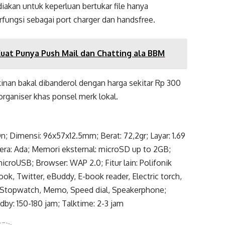
iakan untuk keperluan bertukar file hanya
rfungsi sebagai port charger dan handsfree.
Kuat Punya Push Mail dan Chatting ala BBM
nan bakal dibanderol dengan harga sekitar Rp 300
r organiser khas ponsel merk lokal.
 Dimensi: 96x57x12.5mm; Berat: 72,2gr; Layar: 1.69
mera: Ada; Memori eksternal: microSD up to 2GB;
croUSB; Browser: WAP 2.0; Fitur lain: Polifonik
k, Twitter, eBuddy, E-book reader, Electric torch,
m, Stopwatch, Memo, Speed dial, Speakerphone;
by: 150-180 jam; Talktime: 2-3 jam