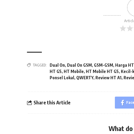
Artic
TAGGED:
Dual On
,
Dual On GSM
,
GSM-GSM
,
Harga HT
HT G5
,
HT Mobile
,
HT Mobile HT G5
,
Kecil-
Ponsel Lokal
,
QWERTY
,
Review HT A1
,
Revi
Share this Article
Fac
What do 