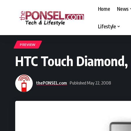
Home
News
Lifestyle
thePONSEL.com
>
thePONSEL.com | Review, Harga, Spesifikasi, Gadge
PREVIEW
HTC Touch Diamond,
thePONSEL.com
Published May 22, 2008