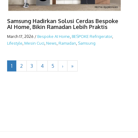
Samsung Hadirkan Solusi Cerdas Bespoke
AI Home, Bikin Ramadan Lebih Praktis
March 17, 2026
/
Bespoke AI Home
,
BESPOKE Refrigerator
,
Lifestyle
,
Mesin Cuci
,
News
,
Ramadan
,
Samsung
1
2
3
4
5
›
»