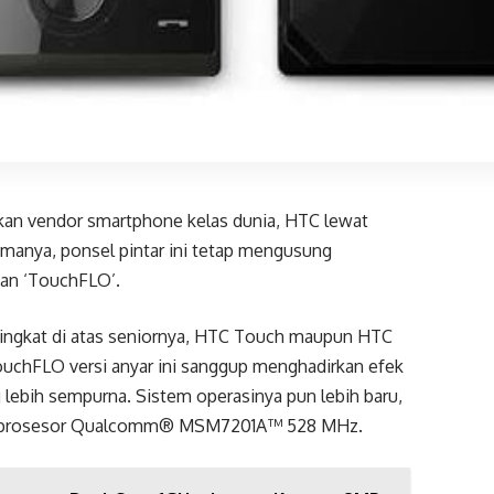
rkan vendor smartphone kelas dunia, HTC lewat
namanya, ponsel pintar ini tetap mengusung
gan ‘TouchFLO’.
tingkat di atas seniornya, HTC Touch maupun HTC
TouchFLO versi anyar ini sanggup menghadirkan efek
ng lebih sempurna. Sistem operasinya pun lebih baru,
an prosesor Qualcomm® MSM7201A™ 528 MHz.