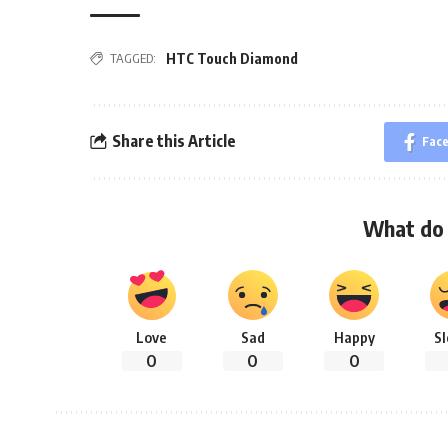
TAGGED:
HTC Touch Diamond
Share this Article
Fac
What do 
Love
Sad
Happy
S
0
0
0