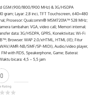
riband GSM (900/1800/1900 MHz) & 3G/HSDPA
 110 gram; Layar: 2,8 inci, TFT Touchscreen, 640×480
sional; Prosesor: Qualcomm® MSM7201A™ 528 MHz;
amera tambahan: VGA, video call; Memori internal:
fer data: 3G/HSDPA, GPRS, Konektivitas: Wi-Fi
SB™; Browser: WAP 2.0/xHTML, HTML (IE); Fitur
/WAV/AMR-NB/SMF/SP-MIDI), Audio/video player,
 FM with RDS, Speakerphone, Game; Baterai:
aktu bicara: 4,5 – 5,5 jam
0
le Rating