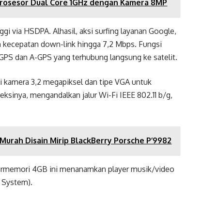
 Prosesor Dual Core 1GHz dengan Kamera 8MP
gi via HSDPA. Alhasil, aksi surfing layanan Google,
 kecepatan down-link hingga 7,2 Mbps. Fungsi
GPS dan A-GPS yang terhubung langsung ke satelit.
pi kamera 3,2 megapiksel dan tipe VGA untuk
eksinya, mengandalkan jalur Wi-Fi IEEE 802.11 b/g,
Murah Disain Mirip BlackBerry Porsche P’9982
ermemori 4GB ini menanamkan player musik/video
 System).