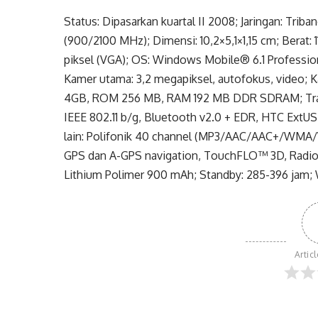
Status: Dipasarkan kuartal II 2008; Jaringan: T
(900/2100 MHz); Dimensi: 10,2×5,1×1,15 cm; Berat:
piksel (VGA); OS: Windows Mobile® 6.1 Profes
Kamer utama: 3,2 megapiksel, autofokus, video; K
4GB, ROM 256 MB, RAM 192 MB DDR SDRAM; Trans
IEEE 802.11 b/g, Bluetooth v2.0 + EDR, HTC ExtU
lain: Polifonik 40 channel (MP3/AAC/AAC+/WMA
GPS dan A-GPS navigation, TouchFLO™ 3D, Radio
Lithium Polimer 900 mAh; Standby: 285-396 jam; W
Artic