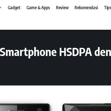
Gadget
Game & Apps
Review
Rekomendasi
Tips
t, dan, HP
>
Preview
>
HTC Touch Diamond, Smartphone HSDPA dengan Touch
 Smartphone HSDPA de