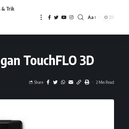
 & Trik
Aa
FLO 3D
ngan TouchFLO 3D
Share
2 Min Read