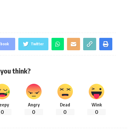
ebook
Twitter
you think?
leepy
Angry
Dead
Wink
0
0
0
0