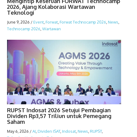
Mengintip Keseruan FORWAT Technocamp
2026, Ajang Kolaborasi Wartawan
Teknologi
June 9, 2026
/
Event
,
Forwat
,
Forwat Technocamp 2026
,
News
,
Technocamp 2026
,
Wartawan
RUPST Indosat 2026 Setujui Pembagian
Dividen Rp3,57 Triliun untuk Pemegang
Saham
May 6, 2026
/
AI
,
Dividen ISAT
,
Indosat
,
News
,
RUPST
,