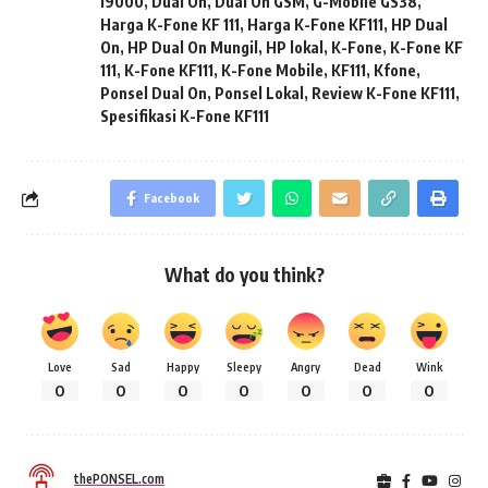
i9000
,
Dual On
,
Dual On GSM
,
G-Mobile GS38
,
Harga K-Fone KF 111
,
Harga K-Fone KF111
,
HP Dual
On
,
HP Dual On Mungil
,
HP lokal
,
K-Fone
,
K-Fone KF
111
,
K-Fone KF111
,
K-Fone Mobile
,
KF111
,
Kfone
,
Ponsel Dual On
,
Ponsel Lokal
,
Review K-Fone KF111
,
Spesifikasi K-Fone KF111
Facebook
What do you think?
Love
Sad
Happy
Sleepy
Angry
Dead
Wink
0
0
0
0
0
0
0
thePONSEL.com