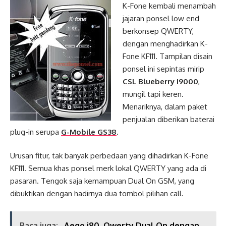
K-Fone kembali menambah
jajaran ponsel low end
berkonsep QWERTY,
dengan menghadirkan K-
Fone KF111. Tampilan disain
ponsel ini sepintas mirip
CSL Blueberry i9000
,
mungil tapi keren.
Menariknya, dalam paket
penjualan diberikan baterai
plug-in serupa
G-Mobile GS38
.
Urusan fitur, tak banyak perbedaan yang dihadirkan K-Fone
KF111. Semua khas ponsel merk lokal QWERTY yang ada di
pasaran. Tengok saja kemampuan Dual On GSM, yang
dibuktikan dengan hadirnya dua tombol pilihan call.
Baca juga:
Aego i80, Qwerty Dual On dengan