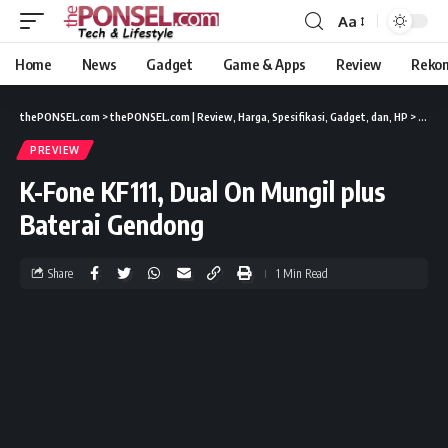
Aa
Home
News
Gadget
Game & Apps
Review
Reko
thePONSEL.com
>
thePONSEL.com | Review, Harga, Spesifikasi, Gadget, dan, HP
>
Previ
PREVIEW
K-Fone KF111, Dual On Mungil plus
Baterai Gendong
Share
1 Min Read