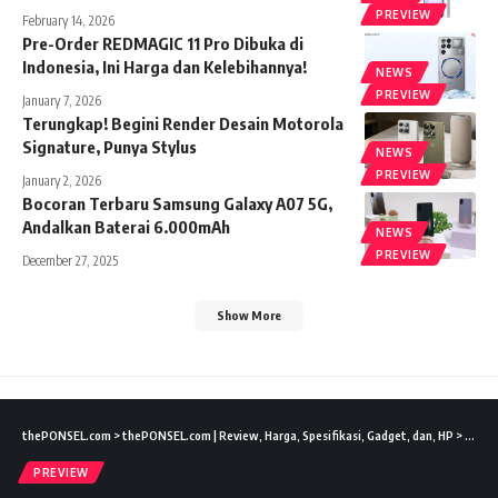
PREVIEW
February 14, 2026
Pre-Order REDMAGIC 11 Pro Dibuka di
Indonesia, Ini Harga dan Kelebihannya!
NEWS
PREVIEW
January 7, 2026
Terungkap! Begini Render Desain Motorola
Signature, Punya Stylus
NEWS
PREVIEW
January 2, 2026
Bocoran Terbaru Samsung Galaxy A07 5G,
Andalkan Baterai 6.000mAh
NEWS
PREVIEW
December 27, 2025
Show More
thePONSEL.com
>
thePONSEL.com | Review, Harga, Spesifikasi, Gadget, dan, HP
>
Previ
PREVIEW