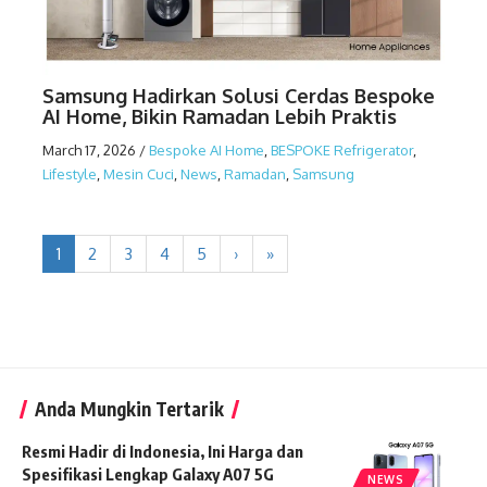
Samsung Hadirkan Solusi Cerdas Bespoke
AI Home, Bikin Ramadan Lebih Praktis
March 17, 2026
/
Bespoke AI Home
,
BESPOKE Refrigerator
,
Lifestyle
,
Mesin Cuci
,
News
,
Ramadan
,
Samsung
1
2
3
4
5
›
»
Anda Mungkin Tertarik
Resmi Hadir di Indonesia, Ini Harga dan
Spesifikasi Lengkap Galaxy A07 5G
NEWS