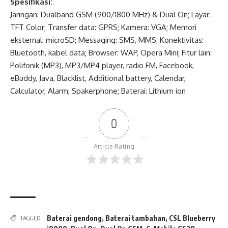
Spesifikasi:
Jaringan: Dualband GSM (900/1800 MHz) & Dual On; Layar:
TFT Color; Transfer data: GPRS; Kamera: VGA; Memori
eksternal: microSD; Messaging: SMS, MMS; Konektivitas:
Bluetooth, kabel data; Browser: WAP, Opera Mini; Fitur lain:
Polifonik (MP3), MP3/MP4 player, radio FM, Facebook,
eBuddy, Java, Blacklist, Additional battery, Calendar,
Calculator, Alarm, Spakerphone; Baterai: Lithium ion
0
Article Rating
Baterai gendong
,
Baterai tambahan
,
CSL Blueberry
TAGGED: