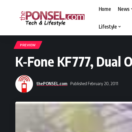
Home
News
Lifestyle
thePONSEL.com
>
thePONSEL.com | Review, Harga, Spesifikasi, Gadge
PREVIEW
K-Fone KF777, Dual O
thePONSEL.com
Published February 20, 2011