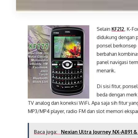
Selain
KF212
, K-Fo
didukung dengan p
ponsel berkonsep
berbahan kombinasi 
panel navigasi te
menarik.
Di sisi fitur, pon
beda dengan merk 
TV analog dan koneksi WiFi. Apa saja sih fitur ya
MP3/MP4 player, radio FM dan slot memori ekspan
Baca juga:
Nexian Ultra Journey NX-A891 &