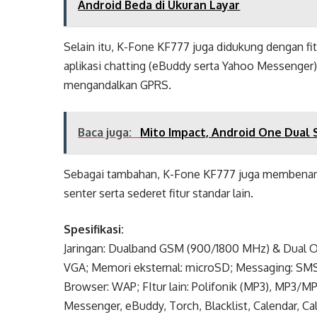
Android Beda di Ukuran Layar
Selain itu, K-Fone KF777 juga didukung dengan fi
aplikasi chatting (eBuddy serta Yahoo Messenger)
mengandalkan GPRS.
Baca juga:
Mito Impact, Android One Dual 
Sebagai tambahan, K-Fone KF777 juga membenamkan
senter serta sederet fitur standar lain.
Spesifikasi:
Jaringan: Dualband GSM (900/1800 MHz) & Dual On
VGA; Memori eksternal: microSD; Messaging: SMS,
Browser: WAP; FItur lain: Polifonik (MP3), MP3/MP
Messenger, eBuddy, Torch, Blacklist, Calendar, Ca