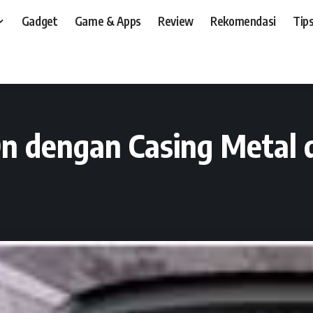
Gadget
Game & Apps
Review
Rekomendasi
Tips
t, dan, HP
>
Preview
>
K-Fone KF777, Dual On dengan Casing Metal dan Suppor
n dengan Casing Metal 