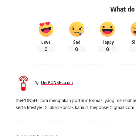
What do 
Love
Sad
Happy
S
0
0
0
thePONSEL.com
By
thePONSEL.com merupakan portal informasi yang membahas s
serta lifestyle. Silakan kontak kami di theponsel@gmail.com