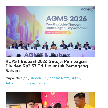
RUPST Indosat 2026 Setujui Pembagian
Dividen Rp3,57 Triliun untuk Pemegang
Saham
May 6, 2026
/
AI
,
Dividen ISAT
,
Indosat
,
News
,
RUPST
,
Teknologi Indonesia
,
Telco