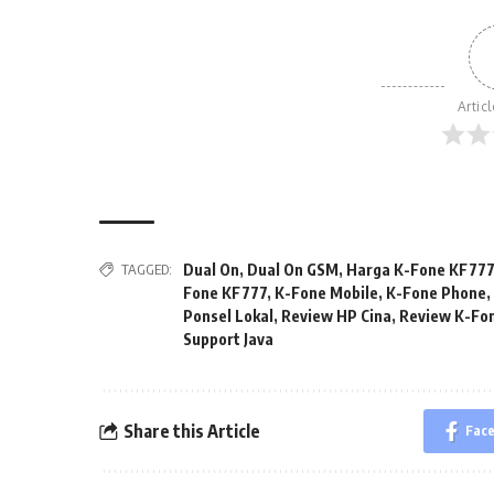
Artic
TAGGED:
Dual On
,
Dual On GSM
,
Harga K-Fone KF77
Fone KF777
,
K-Fone Mobile
,
K-Fone Phone
Ponsel Lokal
,
Review HP Cina
,
Review K-Fo
Support Java
Share this Article
Fac