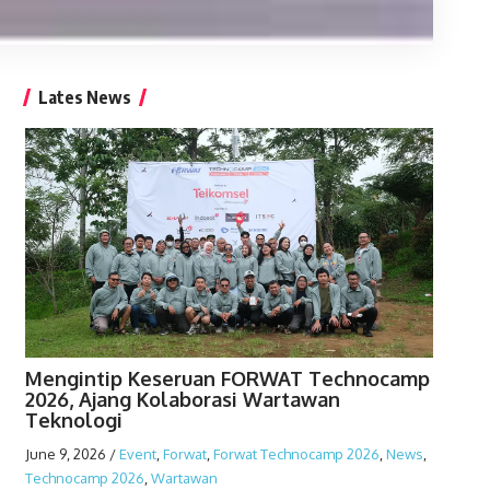
Lates News
Mengintip Keseruan FORWAT Technocamp
2026, Ajang Kolaborasi Wartawan
Teknologi
June 9, 2026
/
Event
,
Forwat
,
Forwat Technocamp 2026
,
News
,
Technocamp 2026
,
Wartawan