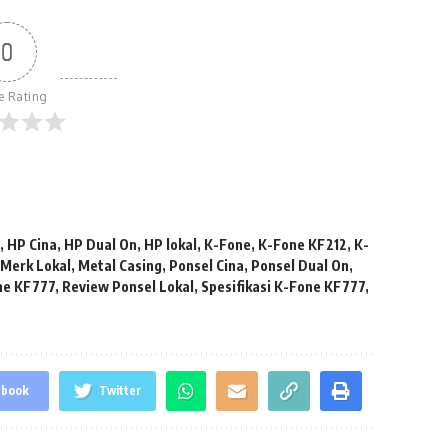
0
le Rating
7
,
HP Cina
,
HP Dual On
,
HP lokal
,
K-Fone
,
K-Fone KF212
,
K-
,
Merk Lokal
,
Metal Casing
,
Ponsel Cina
,
Ponsel Dual On
,
ne KF777
,
Review Ponsel Lokal
,
Spesifikasi K-Fone KF777
,
ebook
Twitter