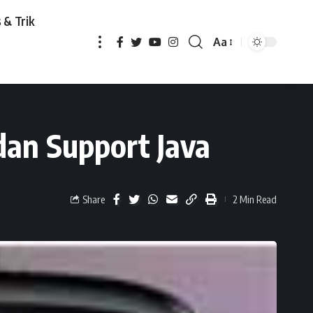
 & Trik
Aa
t Java
dan Support Java
Share
2 Min Read