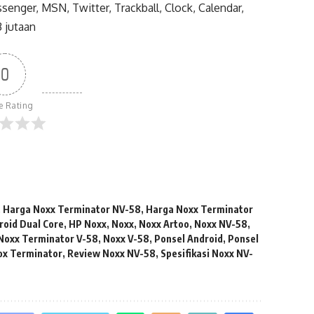
nger, MSN, Twitter, Trackball, Clock, Calendar,
3 jutaan
0
le Rating
,
Harga Noxx Terminator NV-58
,
Harga Noxx Terminator
roid Dual Core
,
HP Noxx
,
Noxx
,
Noxx Artoo
,
Noxx NV-58
,
Noxx Terminator V-58
,
Noxx V-58
,
Ponsel Android
,
Ponsel
ox Terminator
,
Review Noxx NV-58
,
Spesifikasi Noxx NV-