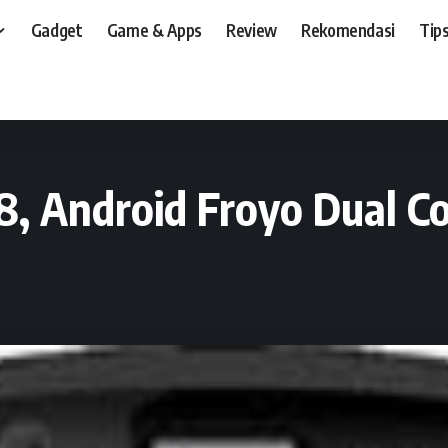
Gadget
Game & Apps
Review
Rekomendasi
Tips
t, dan, HP
>
Preview
>
Noxx Terminator V-58, Android Froyo Dual Core Rp 1,3 J
, Android Froyo Dual Co