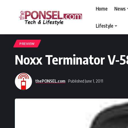
Home
News
Lifestyle
thePONSEL.com
>
thePONSEL.com | Review, Harga, Spesifikasi, Gadge
PREVIEW
Noxx Terminator V-58
thePONSEL.com
Published June 1, 2011