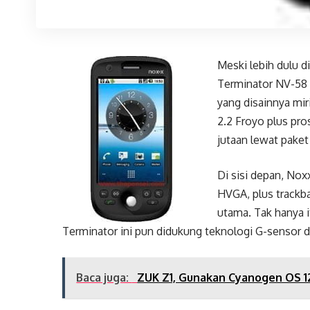
Meski lebih dulu 
Terminator NV-58 i
yang disainnya mi
2.2 Froyo plus pros
jutaan lewat pake
Di sisi depan, Nox
HVGA, plus trackb
utama. Tak hanya i
Terminator ini pun didukung teknologi G-sensor 
Baca juga:
ZUK Z1, Gunakan Cyanogen OS 1