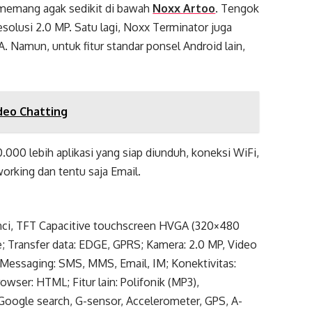
i memang agak sedikit di bawah
Noxx Artoo
. Tengok
solusi 2.0 MP. Satu lagi, Noxx Terminator juga
Namun, untuk fitur standar ponsel Android lain,
deo Chatting
000 lebih aplikasi yang siap diunduh, koneksi WiFi,
orking dan tentu saja Email.
nci, TFT Capacitive touchscreen HVGA (320×480
re; Transfer data: EDGE, GPRS; Kamera: 2.0 MP, Video
 Messaging: SMS, MMS, Email, IM; Konektivitas:
owser: HTML; Fitur lain: Polifonik (MP3),
 Google search, G-sensor, Accelerometer, GPS, A-