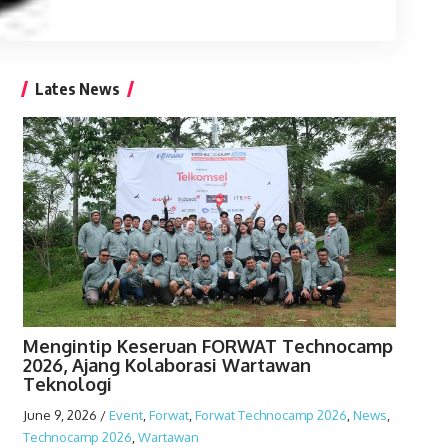
Lates News
Mengintip Keseruan FORWAT Technocamp
2026, Ajang Kolaborasi Wartawan
Teknologi
June 9, 2026
/
Event
,
Forwat
,
Forwat Technocamp 2026
,
News
,
Technocamp 2026
,
Wartawan