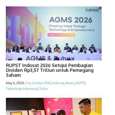
RUPST Indosat 2026 Setujui Pembagian
Dividen Rp3,57 Triliun untuk Pemegang
Saham
May 6, 2026
/
AI
,
Dividen ISAT
,
Indosat
,
News
,
RUPST
,
Teknologi Indonesia
,
Telco