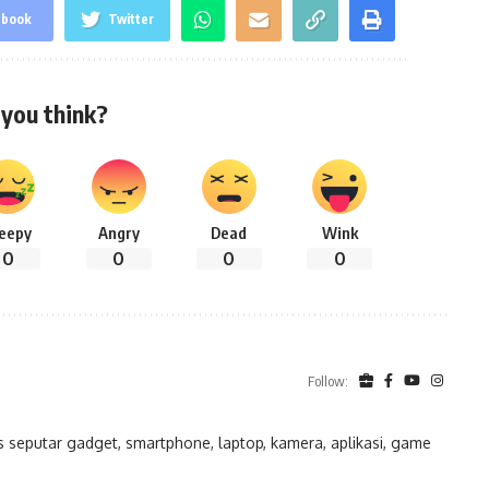
ebook
Twitter
you think?
leepy
Angry
Dead
Wink
0
0
0
0
Follow:
eputar gadget, smartphone, laptop, kamera, aplikasi, game