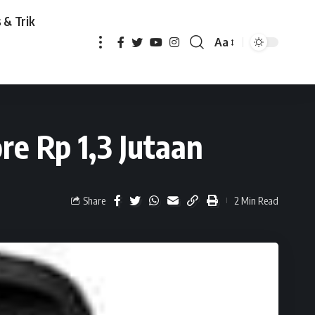
 & Trik
Aa
utaan
re Rp 1,3 Jutaan
Share
2 Min Read