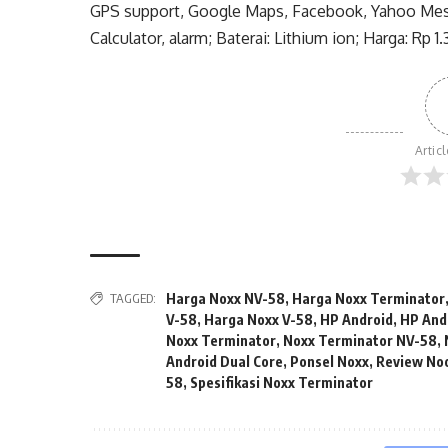
GPS support, Google Maps, Facebook, Yahoo Messe
Calculator, alarm; Baterai: Lithium ion; Harga: Rp 1.
Artic
TAGGED:
Harga Noxx NV-58
,
Harga Noxx Terminator
V-58
,
Harga Noxx V-58
,
HP Android
,
HP And
Noxx Terminator
,
Noxx Terminator NV-58
,
Android Dual Core
,
Ponsel Noxx
,
Review No
58
,
Spesifikasi Noxx Terminator