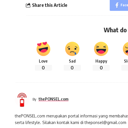
Share this Article
Fac
What do 
Love
Sad
Happy
S
0
0
0
thePONSEL.com
By
thePONSEL.com merupakan portal informasi yang membahas s
serta lifestyle. Silakan kontak kami di theponsel@gmail.com