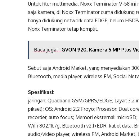
Untuk fitur multimedia, Noxx Terminator V-58 in
saja kamera, di Noxx Terminator cuma didukung re
hanya didukung network data EDGE, belum HSDPA. 
Noxx Terminator tetap komplit.
Baca juga:
GVON 920, Kamera 5 MP Plus Vi
Sebut saja Android Market, yang menyediakan 300.
Bluetooth, media player, wireless FM, Social Netw
Spesifikasi:
jaringan: Quadband GSM/GPRS/EDGE; Layar: 3.2 i
piksel); OS: Android 2.2 Froyo; Prosesor: Dual co
recorder, auto focus; Memori eksternal: microSD;
WiFi 802.11b/g, Bluetooth v2.1+EDR, kabel data; Br
audio/video player, wireless FM, Android Market,