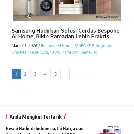
Samsung Hadirkan Solusi Cerdas Bespoke
AI Home, Bikin Ramadan Lebih Praktis
March 17, 2026
/
Bespoke AI Home
,
BESPOKE Refrigerator
,
Lifestyle
,
Mesin Cuci
,
News
,
Ramadan
,
Samsung
1
2
3
4
5
›
»
Anda Mungkin Tertarik
Resmi Hadir di Indonesia, Ini Harga dan