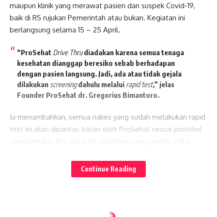
maupun klinik yang merawat pasien dan suspek Covid-19,
baik di RS rujukan Pemerintah atau bukan. Kegiatan ini
berlangsung selama 15 – 25 April.
“ProSehat
Drive Thru
diadakan karena semua tenaga
kesehatan dianggap beresiko sebab berhadapan
dengan pasien langsung. Jadi, ada atau tidak gejala
dilakukan
screening
dahulu melalui
rapid test
,” jelas
Founder ProSehat dr. Gregorius Bimantoro.
Ia menambahkan, semua nakes yang sudah melakukan rapid
test ini akan dipantau harian oleh ProSehat sesuai protokol
yang berlaku. Jika ada hasil
rapid test
yang positif, maka
sesuai alur yang telah dirumuskan di pedoman Kemenkes RI,
Lates News
nakes tesebut perlu dipastikan dengan PCR
swab
.
Continue Reading
ProSehat menggandeng setidaknya empat mitra klink yang
tersebar di Jakarta, Bekasi, dan Tangerang Selatan.
Keempat klinik tersebut adalah Klinik Sehat Indonesia