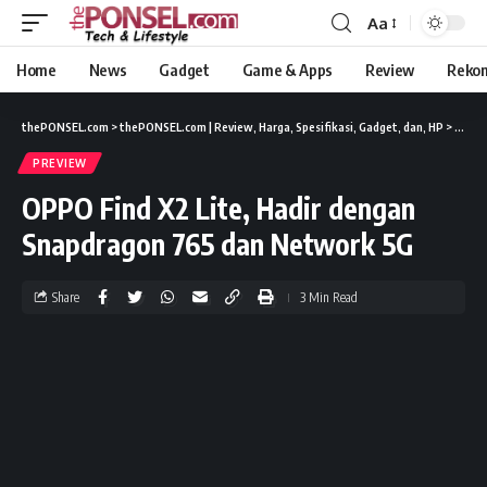
Aa
Home
News
Gadget
Game & Apps
Review
Reko
thePONSEL.com
>
thePONSEL.com | Review, Harga, Spesifikasi, Gadget, dan, HP
>
Previ
PREVIEW
OPPO Find X2 Lite, Hadir dengan
Snapdragon 765 dan Network 5G
Share
3 Min Read