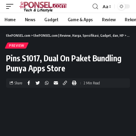
Aa
Home
News
Gadget
Game & Apps
Review
Reko
thePONSEL.com
>
thePONSEL.com | Review, Harga, Spesifikasi, Gadget, dan, HP
>
Previ
PREVIEW
Pins S1017, Dual On Paket Bundling
Punya Apps Store
Share
2 Min Read