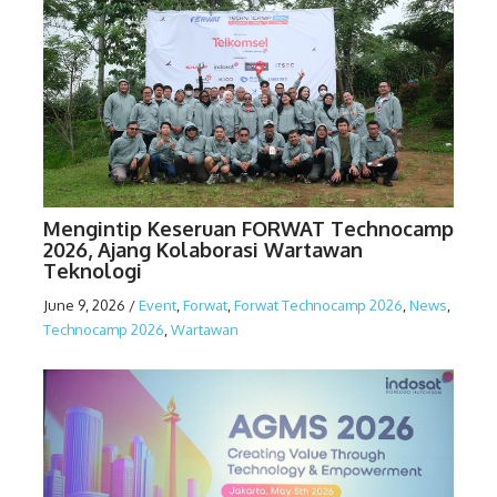
Mengintip Keseruan FORWAT Technocamp
2026, Ajang Kolaborasi Wartawan
Teknologi
June 9, 2026
/
Event
,
Forwat
,
Forwat Technocamp 2026
,
News
,
Technocamp 2026
,
Wartawan