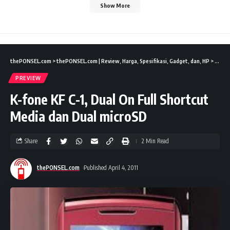
Show More
thePONSEL.com
>
thePONSEL.com | Review, Harga, Spesifikasi, Gadget, dan, HP
>
Previ
PREVIEW
K-fone KF C-1, Dual On Full Shortcut
Media dan Dual microSD
Share
2 Min Read
thePONSEL.com
Published April 4, 2011