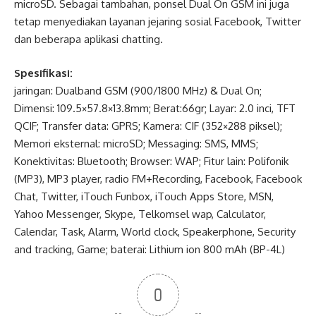
microSD. Sebagai tambahan, ponsel Dual On GSM ini juga
tetap menyediakan layanan jejaring sosial Facebook, Twitter
dan beberapa aplikasi chatting.
Spesifikasi:
jaringan: Dualband GSM (900/1800 MHz) & Dual On;
Dimensi: 109.5×57.8×13.8mm; Berat:66gr; Layar: 2.0 inci, TFT
QCIF; Transfer data: GPRS; Kamera: CIF (352×288 piksel);
Memori eksternal: microSD; Messaging: SMS, MMS;
Konektivitas: Bluetooth; Browser: WAP; Fitur lain: Polifonik
(MP3), MP3 player, radio FM+Recording, Facebook, Facebook
Chat, Twitter, iTouch Funbox, iTouch Apps Store, MSN,
Yahoo Messenger, Skype, Telkomsel wap, Calculator,
Calendar, Task, Alarm, World clock, Speakerphone, Security
and tracking, Game; baterai: Lithium ion 800 mAh (BP-4L)
0