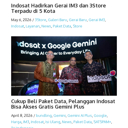
Indosat Hadirkan Gerai IM3 dan 3Store
Terpadu di 5 Kota
May 6, 2026
/
3Store
,
Galeri Baru
,
Gerai Baru
,
Gerai IM3
,
Indosat
,
Layanan
,
News
,
Paket Data
,
Store
Cukup Beli Paket Data, Pelanggan Indosat
Bisa Akses Gratis Gemini Plus
April 8, 2026
/
bundling
,
Gemini
,
Gemini AI Plus
,
Google
,
Harga
,
IM3
,
Indosat
,
Isi Ulang
,
News
,
Paket Data
,
SATSPAM+
,
Tri Indonesia