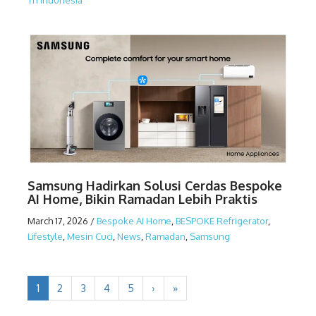
Samsung Hadirkan Solusi Cerdas Bespoke
AI Home, Bikin Ramadan Lebih Praktis
March 17, 2026
/
Bespoke AI Home
,
BESPOKE Refrigerator
,
Lifestyle
,
Mesin Cuci
,
News
,
Ramadan
,
Samsung
1
2
3
4
5
›
»