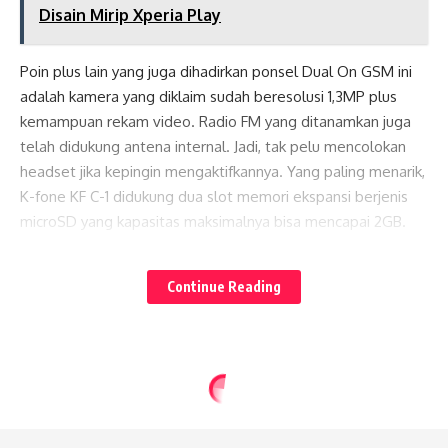
Disain Mirip Xperia Play
Poin plus lain yang juga dihadirkan ponsel Dual On GSM ini
adalah kamera yang diklaim sudah beresolusi 1,3MP plus
kemampuan rekam video. Radio FM yang ditanamkan juga
telah didukung antena internal. Jadi, tak pelu mencolokan
headset jika kepingin mengaktifkannya. Yang paling menarik,
K-fone KF C-1 didukung dua slot memori ekspansi berjenis
microSD yang kapasitas maksimalnya bisa mencapai 2GB.
Lates News
Baca juga:
Skycall N801, Dual On TV Support
Continue Reading
WiFi
Nah, untuk tambahannya K-fone KF C-1 ini juga dilengkapi
network data GPRS plus browser Opera Mini buat
berselancar di dunia maya. Termasuk link akses jejaring
sosial Facebook, serta aplikasi chatting.