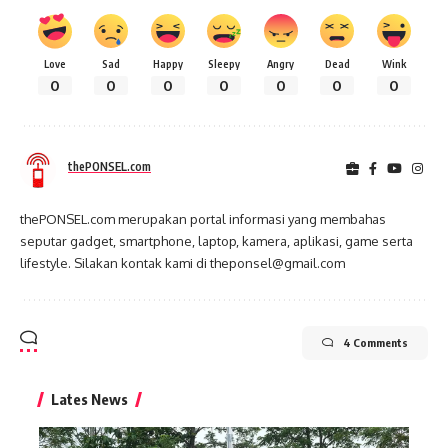
Love
Sad
Happy
Sleepy
Angry
Dead
Wink
0
0
0
0
0
0
0
thePONSEL.com
thePONSEL.com merupakan portal informasi yang membahas
seputar gadget, smartphone, laptop, kamera, aplikasi, game serta
lifestyle. Silakan kontak kami di theponsel@gmail.com
4 Comments
Lates News