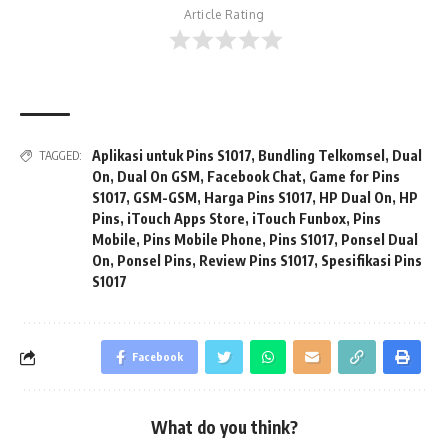
Article Rating
Aplikasi untuk Pins S1017
,
Bundling Telkomsel
,
Dual
TAGGED:
On
,
Dual On GSM
,
Facebook Chat
,
Game for Pins
S1017
,
GSM-GSM
,
Harga Pins S1017
,
HP Dual On
,
HP
Pins
,
iTouch Apps Store
,
iTouch Funbox
,
Pins
Mobile
,
Pins Mobile Phone
,
Pins S1017
,
Ponsel Dual
On
,
Ponsel Pins
,
Review Pins S1017
,
Spesifikasi Pins
S1017
Facebook
What do you think?