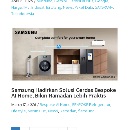
April 8, 2026
/
bundling
,
Gemini
,
Gemini AI Plus
,
Google
,
Harga
,
IM3
,
Indosat
,
Isi Ulang
,
News
,
Paket Data
,
SATSPAM+
,
Tri Indonesia
Samsung Hadirkan Solusi Cerdas Bespoke
AI Home, Bikin Ramadan Lebih Praktis
March 17, 2026
/
Bespoke AI Home
,
BESPOKE Refrigerator
,
Lifestyle
,
Mesin Cuci
,
News
,
Ramadan
,
Samsung