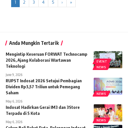
1
2
3
4
5
›
»
Anda Mungkin Tertarik
Mengintip Keseruan FORWAT Technocamp
2026, Ajang Kolaborasi Wartawan
EVENT
Teknologi
NEWS
June 9, 2026
RUPST Indosat 2026 Setujui Pembagian
Dividen Rp3,57 Triliun untuk Pemegang
Saham
NEWS
May 6, 2026
Indosat Hadirkan Gerai IM3 dan 3Store
Terpadu di 5 Kota
NEWS
May 6, 2026
Cukup Beli Paket Data, Pelanggan Indosat