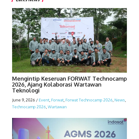
Mengintip Keseruan FORWAT Technocamp
2026, Ajang Kolaborasi Wartawan
Teknologi
June 9, 2026
/
Event
,
Forwat
,
Forwat Technocamp 2026
,
News
,
Technocamp 2026
,
Wartawan