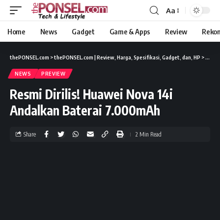
Aa
Home
News
Gadget
Game & Apps
Review
Reko
thePONSEL.com
>
thePONSEL.com | Review, Harga, Spesifikasi, Gadget, dan, HP
>
News
NEWS
PREVIEW
Resmi Dirilis! Huawei Nova 14i
Andalkan Baterai 7.000mAh
Share
2 Min Read