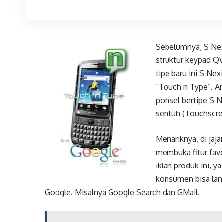
Sebelumnya, S Ne
struktur keypad Q
tipe baru ini S N
“Touch n Type”. A
ponsel bertipe S N
sentuh (Touchscre
Menariknya, di ja
membuka fitur fav
iklan produk ini, y
konsumen bisa la
Google. Misalnya Google Search dan GMail.