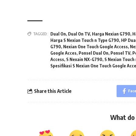
TAGGED:
Dual On
,
Dual On TV
,
Harga Nexian G790
,
H
Harga S Nexian Touch n Type G790
,
HP Dua
G790
,
Nexian One Touch Google Access
,
Ne
Google Acces
,
Ponsel Dual On
,
Ponsel TV
,
P
Access
,
S Nexain NX-G790
,
S Nexian Touch
Spesifikasi S Nexian One Touch Google Acc
Share this Article
Fac
What do 