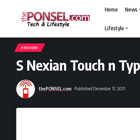
Home
News
Lifestyle
thePONSEL.com
>
thePONSEL.com | Review, Harga, Spesifikasi, Gadge
PREVIEW
S Nexian Touch n Ty
thePONSEL.com
Published December 17, 2011