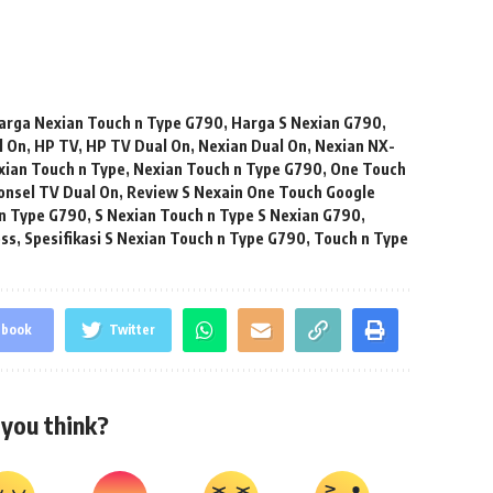
arga Nexian Touch n Type G790
,
Harga S Nexian G790
,
l On
,
HP TV
,
HP TV Dual On
,
Nexian Dual On
,
Nexian NX-
xian Touch n Type
,
Nexian Touch n Type G790
,
One Touch
onsel TV Dual On
,
Review S Nexain One Touch Google
 n Type G790
,
S Nexian Touch n Type S Nexian G790
,
ess
,
Spesifikasi S Nexian Touch n Type G790
,
Touch n Type
ebook
Twitter
you think?