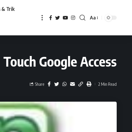
 & Trik
Aa
gle Access
 Touch Google Access
Share
2 Min Read