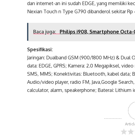
dan internet-an ini sudah EDGE, yang memiliki kec
Nexian Touch n Type G790 dibanderol sekitar Rp
Baca juga:
Philips i908, Smartphone Octa-C
Spesifikasi:
Jaringan: Dualband GSM (900/1800 MHz) & Dual On
data: EDGE, GPRS; Kamera: 2.0 Megapiksel, video
SMS, MMS; Konektivitas: Bluetooth, kabel data; Br
Audio/video player, radio FM, Java,Google Search,
calculator, alarm, speakerphone; Baterai: Lithium 
Artic