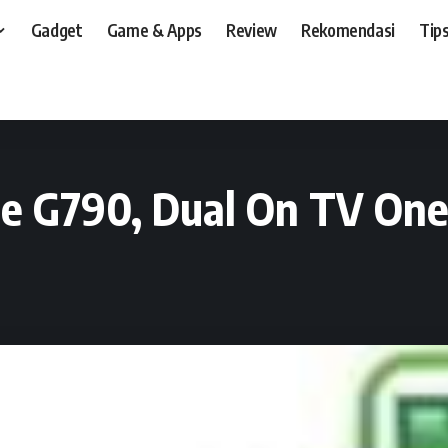
Gadget
Game & Apps
Review
Rekomendasi
Tips
t, dan, HP
>
Preview
>
S Nexian Touch n Type G790, Dual On TV One Touch Goo
pe G790, Dual On TV One