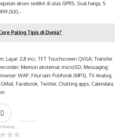
epatan akses sedikit di atas GPRS. Soal harga, S
 499.000,-
ore Paling Tipis di Dunia?
; Layar: 2.8 inci, TFT Touchscreen QVGA; Transfer
 recorder; Memori eksternal: microSD; Messaging:
owser: WAP; Fitur lain: Polifonik (MP3), TV Analog,
 GMail, Facebook, Twitter, Chatting apps, Calendara,
ion
0
le Rating