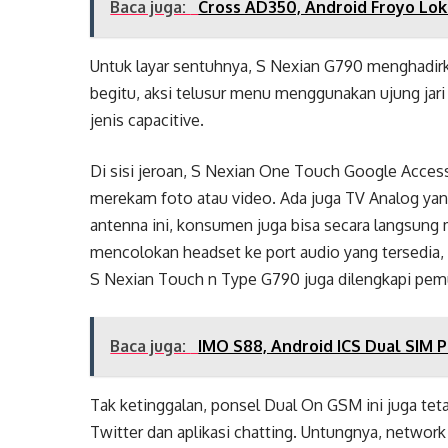
Baca juga:
Cross AD350, Android Froyo Lok
Untuk layar sentuhnya, S Nexian G790 menghadirka
begitu, aksi telusur menu menggunakan ujung jari 
jenis capacitive.
Di sisi jeroan, S Nexian One Touch Google Access
merekam foto atau video. Ada juga TV Analog yan
antenna ini, konsumen juga bisa secara langsung 
mencolokan headset ke port audio yang tersedia,
S Nexian Touch n Type G790 juga dilengkapi pemu
Baca juga:
IMO S88, Android ICS Dual SIM
Tak ketinggalan, ponsel Dual On GSM ini juga tet
Twitter dan aplikasi chatting. Untungnya, netwo