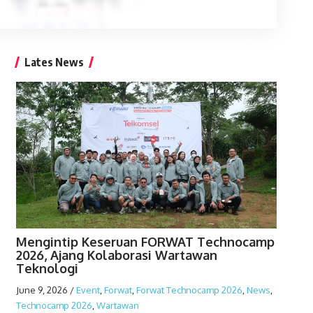
Lates News
Mengintip Keseruan FORWAT Technocamp
2026, Ajang Kolaborasi Wartawan
Teknologi
June 9, 2026
/
Event
,
Forwat
,
Forwat Technocamp 2026
,
News
,
Technocamp 2026
,
Wartawan