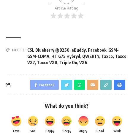
Article Rating
CSL Blueberry @8250
,
eBuddy
,
Facebook
,
GSM-
TAGGED:
GSM-CDMA
,
HT G75 Hybryd
,
QWERTY
,
Taxco
,
Taxco
VX7
,
Taxco VX8
,
Triple On
,
VX6
Facebook
What do you think?
Love
Sad
Happy
Sleepy
Angry
Dead
Wink