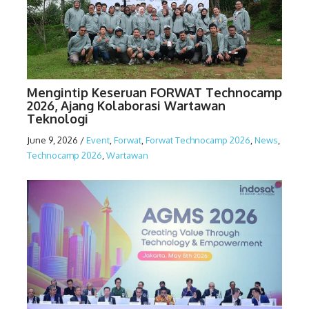
Mengintip Keseruan FORWAT Technocamp
2026, Ajang Kolaborasi Wartawan
Teknologi
June 9, 2026
/
Event
,
Forwat
,
Forwat Technocamp 2026
,
News
,
Technocamp 2026
,
Wartawan