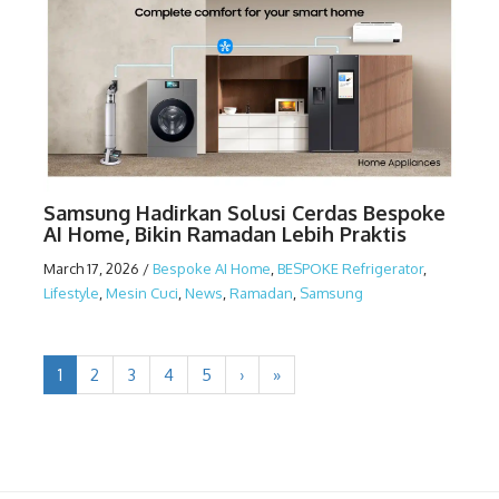
Samsung Hadirkan Solusi Cerdas Bespoke
AI Home, Bikin Ramadan Lebih Praktis
March 17, 2026
/
Bespoke AI Home
,
BESPOKE Refrigerator
,
Lifestyle
,
Mesin Cuci
,
News
,
Ramadan
,
Samsung
1
2
3
4
5
›
»