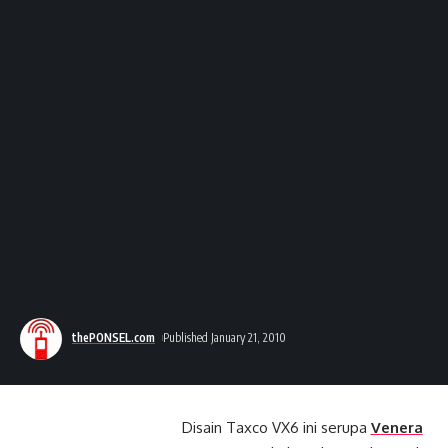
thePONSEL.com
Published January 21, 2010
Disain Taxco VX6 ini serupa
Venera