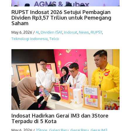
RUPST Indosat 2026 Setujui Pembagian
Dividen Rp3,57 Triliun untuk Pemegang
Saham
May 6, 2026
/
AI
,
Dividen ISAT
,
Indosat
,
News
,
RUPST
,
Teknologi Indonesia
,
Telco
Indosat Hadirkan Gerai IM3 dan 3Store
Terpadu di 5 Kota
May 6, 2026
/
3Store
,
Galeri Baru
,
Gerai Baru
,
Gerai IM3
,