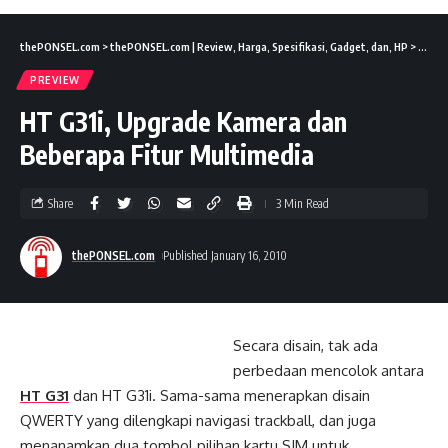
thePONSEL.com
>
thePONSEL.com | Review, Harga, Spesifikasi, Gadget, dan, HP
>
Previ
PREVIEW
HT G31i, Upgrade Kamera dan
Beberapa Fitur Multimedia
Share
3 Min Read
thePONSEL.com
Published January 16, 2010
Secara disain, tak ada
perbedaan mencolok antara
HT G31
dan HT G31i. Sama-sama menerapkan disain
QWERTY yang dilengkapi navigasi trackball, dan juga
menanamkan dua tombol pilihan kartu SIM untuk