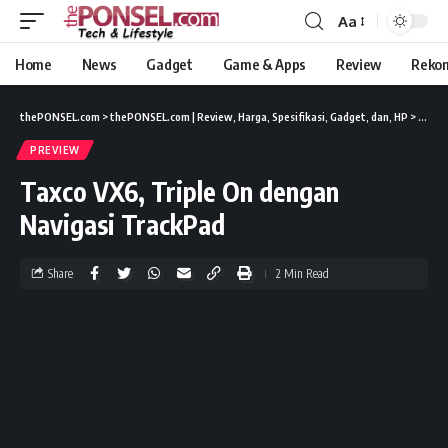
Aa
Home
News
Gadget
Game & Apps
Review
Reko
thePONSEL.com
>
thePONSEL.com | Review, Harga, Spesifikasi, Gadget, dan, HP
>
Previ
PREVIEW
Taxco VX6, Triple On dengan
Navigasi TrackPad
Share
2 Min Read