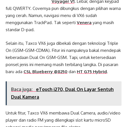
Voyager V1
. Lebar, dengan keypad
full QWERTY. Covernya pun dibungkus dengan pilihan warna
yang cerah. Namun, navigasi menu di VX6 sudah
menggunakan TrackPad. Tak seperti
Venera
yang masih
standar D-pad.
Selain itu, Taxco VX6 juga dibekali dengan teknologi Triple
On (GSM-GSM-CDMA). Fitur ini nampaknya bakal mendepak
keberadaan Dual On GSM-GSM. Tapi, untuk ketersediaan
ponsel jenis ini memang masih terbilang langka. Di pasaran
baru ada
CSL Blueberry @8250
dan
HT G75 Hybrid
.
Baca juga:
eTouch i270, Dual On Layar Sentuh
Dual Kamera
Untuk fitur, Taxco VX6 membawa Dual Camera, audio/video
player dan radio FM yang dilengkapi slot kartu microSD