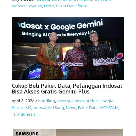
Indosat
,
Layanan
,
News
,
Paket Data
,
Store
Cukup Beli Paket Data, Pelanggan Indosat
Bisa Akses Gratis Gemini Plus
April 8, 2026
/
bundling
,
Gemini
,
Gemini AI Plus
,
Google
,
Harga
,
IM3
,
Indosat
,
Isi Ulang
,
News
,
Paket Data
,
SATSPAM+
,
Tri Indonesia