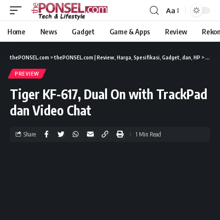
Aa
Home
News
Gadget
Game & Apps
Review
Reko
thePONSEL.com
>
thePONSEL.com | Review, Harga, Spesifikasi, Gadget, dan, HP
>
Previ
PREVIEW
Tiger KF-617, Dual On with TrackPad
dan Video Chat
Share
1 Min Read