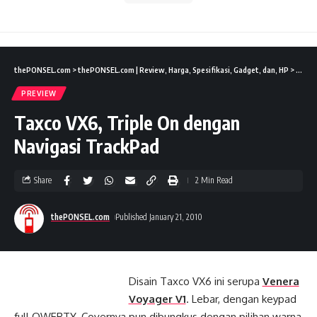
thePONSEL.com
>
thePONSEL.com | Review, Harga, Spesifikasi, Gadget, dan, HP
>
Previ
PREVIEW
Taxco VX6, Triple On dengan
Navigasi TrackPad
Share
2 Min Read
thePONSEL.com
Published January 21, 2010
Disain Taxco VX6 ini serupa
Venera
Voyager V1
. Lebar, dengan keypad
full QWERTY. Covernya pun dibungkus dengan pilihan warna