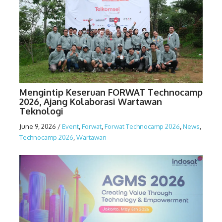
Mengintip Keseruan FORWAT Technocamp
2026, Ajang Kolaborasi Wartawan
Teknologi
June 9, 2026
/
Event
,
Forwat
,
Forwat Technocamp 2026
,
News
,
Technocamp 2026
,
Wartawan