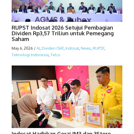
RUPST Indosat 2026 Setujui Pembagian
Dividen Rp3,57 Triliun untuk Pemegang
Saham
May 6, 2026
/
AI
,
Dividen ISAT
,
Indosat
,
News
,
RUPST
,
Teknologi Indonesia
,
Telco
Indosat Hadirkan Gerai IM3 dan 3Store