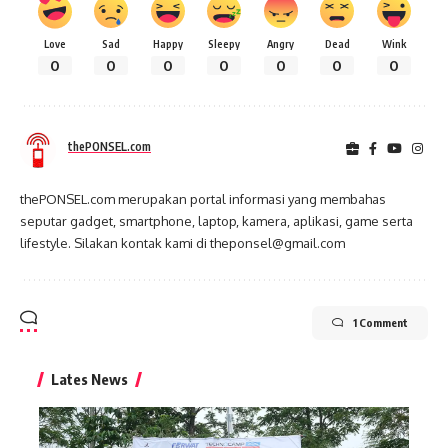
Love
Sad
Happy
Sleepy
Angry
Dead
Wink
0
0
0
0
0
0
0
thePONSEL.com
thePONSEL.com merupakan portal informasi yang membahas
seputar gadget, smartphone, laptop, kamera, aplikasi, game serta
lifestyle. Silakan kontak kami di theponsel@gmail.com
1 Comment
Lates News