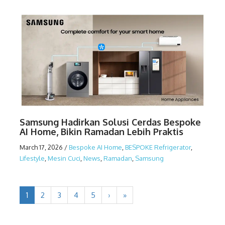
Samsung Hadirkan Solusi Cerdas Bespoke
AI Home, Bikin Ramadan Lebih Praktis
March 17, 2026
/
Bespoke AI Home
,
BESPOKE Refrigerator
,
Lifestyle
,
Mesin Cuci
,
News
,
Ramadan
,
Samsung
1
2
3
4
5
›
»