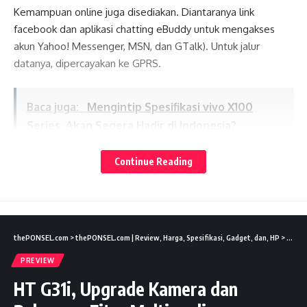
Kemampuan online juga disediakan. Diantaranya link
facebook dan aplikasi chatting eBuddy untuk mengakses
akun Yahoo! Messenger, MSN, dan GTalk). Untuk jalur
datanya, dipercayakan ke GPRS.
Baca juga:
Mengintip Spesifikasi vivo X100
Series, Akan Segera Hadir di Indonesia?
Lates News
Continue Reading
Di sisi koneksi, ponsel online ini menyediakan Bluetooth
yang mendukung profile A2DP dan kabel data yang bisa
pula dimanfaatkan untuk menjadikan Taxco VX6 sebagai
modem internet.
thePONSEL.com
>
thePONSEL.com | Review, Harga, Spesifikasi, Gadget, dan, HP
>
Previ
Baca juga:
Vivo V10, Dual On TV Speaker
PREVIEW
Dahsyat
HT G31i, Upgrade Kamera dan