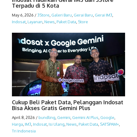
Terpadu di 5 Kota
May 6, 2026
/
3Store
,
Galeri Baru
,
Gerai Baru
,
Gerai IM3
,
Indosat
,
Layanan
,
News
,
Paket Data
,
Store
Cukup Beli Paket Data, Pelanggan Indosat
Bisa Akses Gratis Gemini Plus
April 8, 2026
/
bundling
,
Gemini
,
Gemini AI Plus
,
Google
,
Harga
,
IM3
,
Indosat
,
Isi Ulang
,
News
,
Paket Data
,
SATSPAM+
,
Tri Indonesia