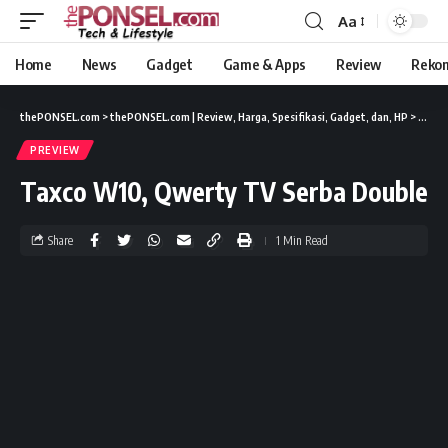
Aa
Home
News
Gadget
Game & Apps
Review
Reko
thePONSEL.com
>
thePONSEL.com | Review, Harga, Spesifikasi, Gadget, dan, HP
>
Previ
PREVIEW
Taxco W10, Qwerty TV Serba Double
Share
1 Min Read