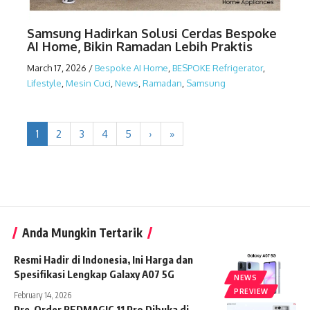
Samsung Hadirkan Solusi Cerdas Bespoke
AI Home, Bikin Ramadan Lebih Praktis
March 17, 2026
/
Bespoke AI Home
,
BESPOKE Refrigerator
,
Lifestyle
,
Mesin Cuci
,
News
,
Ramadan
,
Samsung
1
2
3
4
5
›
»
Anda Mungkin Tertarik
Resmi Hadir di Indonesia, Ini Harga dan
Spesifikasi Lengkap Galaxy A07 5G
NEWS
PREVIEW
February 14, 2026
Pre-Order REDMAGIC 11 Pro Dibuka di