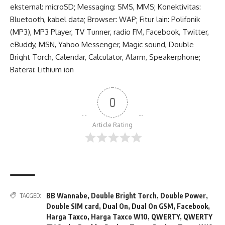
eksternal: microSD; Messaging: SMS, MMS; Konektivitas:
Bluetooth, kabel data; Browser: WAP; Fitur lain: Polifonik
(MP3), MP3 Player, TV Tunner, radio FM, Facebook, Twitter,
eBuddy, MSN, Yahoo Messenger, Magic sound, Double
Bright Torch, Calendar, Calculator, Alarm, Speakerphone;
Baterai: Lithium ion
0
Article Rating
BB Wannabe
,
Double Bright Torch
,
Double Power
,
TAGGED:
Double SIM card
,
Dual On
,
Dual On GSM
,
Facebook
,
Harga Taxco
,
Harga Taxco W10
,
QWERTY
,
QWERTY