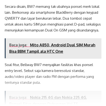
Secara disain, BW7 memang tak ubahnya ponsel merk lokal
lain. Berkonsep ala smartphone BlackBerry dengan keypad
QWERTY dan layar berukuran lebar. Dua tombol cepat
untuk akses kartu SIM pun menghiasi panel D-pad, sekaligus
menunjukan kemampuan Dual On GSM yang disandangnya.
Baca juga:
Mito A850, Android Dual SIM Murah
Bisa BBM Tampil ala HTC One
Soal fitur, Bellway BW7 menyajikan fasilitas khas ponsel
entry level. Sebut saja kamera beresolusi standar,
audio/video player dan radio FM dengan performa yang
tentunya standar pula.
Baca juga:
Nokia 215 4G dan Nokia 225 4G,
Ponsel Fitur dengan Dukungan VoLTE