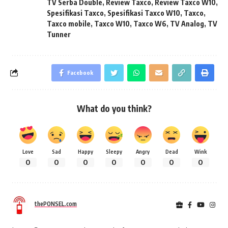
TV Serba Double
,
Review Taxco
,
Review Taxco W10
,
Spesifikasi Taxco
,
Spesifikasi Taxco W10
,
Taxco
,
Taxco mobile
,
Taxco W10
,
Taxco W6
,
TV Analog
,
TV
Tunner
Facebook
What do you think?
Love
Sad
Happy
Sleepy
Angry
Dead
Wink
0
0
0
0
0
0
0
thePONSEL.com