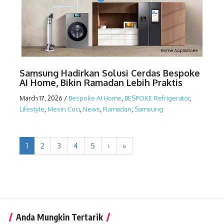
Samsung Hadirkan Solusi Cerdas Bespoke
AI Home, Bikin Ramadan Lebih Praktis
March 17, 2026
/
Bespoke AI Home
,
BESPOKE Refrigerator
,
Lifestyle
,
Mesin Cuci
,
News
,
Ramadan
,
Samsung
1
2
3
4
5
›
»
Anda Mungkin Tertarik