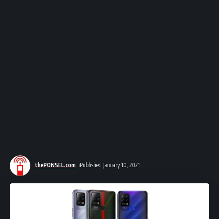
thePONSEL.com
Published January 10, 2021