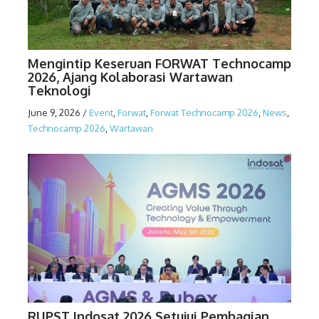
Mengintip Keseruan FORWAT Technocamp
2026, Ajang Kolaborasi Wartawan
Teknologi
June 9, 2026
/
Event
,
Forwat
,
Forwat Technocamp 2026
,
News
,
Technocamp 2026
,
Wartawan
RUPST Indosat 2026 Setujui Pembagian