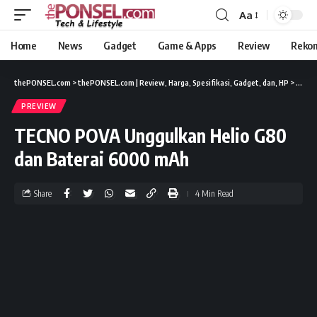
Aa
Home
News
Gadget
Game & Apps
Review
Reko
thePONSEL.com
>
thePONSEL.com | Review, Harga, Spesifikasi, Gadget, dan, HP
>
Previ
PREVIEW
TECNO POVA Unggulkan Helio G80
dan Baterai 6000 mAh
Share
4 Min Read