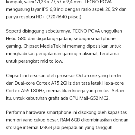
kompak, yakni 171,23 x 77,57 x 9,4 mm. TECNO POVA
mengusung layar IPS 6,8 inci dengan rasio aspek 20,5:9 dan
punya resolusi HD+ (720×1640 piksel).
Seperti disinggung sebelumnya, TECNO POVA unggulkan
Helio G80 dan digadang-gadang sebagai smartphone
gaming. Chipset MediaTek ini memang diposisikan untuk
menghadirkan pengalaman gaming maksimal, terutama
untuk perangkat mid to low.
Chipset ini tersusun oleh prosesor Octa-core yang terdiri
dari Dual-core Cortex A75 2GHz dan tata letak Hexa-core
Cortex A55 1.8GHz, memastikan kinerja yang mulus. Selain
itu, untuk kebutuhan grafis ada GPU Mali-G52 MC2.
Performa hardware smartphone ini disokong oleh kapasitas
memori yang cukup besar. RAM 6GB dikombinasikan dengan
storage internal 128GB jadi perpaduan yang tangguh.