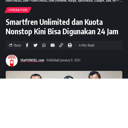
thePONSEL.com
>
thePONSEL.com | Review, Harga, Spesifikasi, Gadget, dan, HP
>
News
OPERATOR
Smartfren Unlimited dan Kuota
Nonstop Kini Bisa Digunakan 24 Jam
Share
4 Min Read
thePONSEL.com
Published January 9, 2021