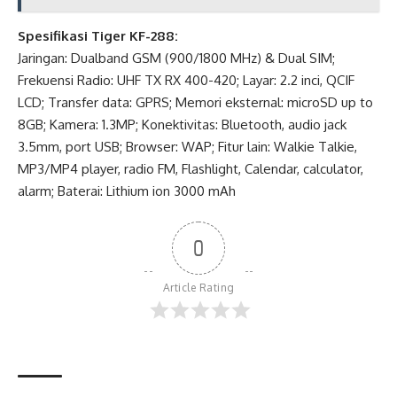
Spesifikasi Tiger KF-288:
Jaringan: Dualband GSM (900/1800 MHz) & Dual SIM;
Frekuensi Radio: UHF TX RX 400-420; Layar: 2.2 inci, QCIF
LCD; Transfer data: GPRS; Memori eksternal: microSD up to
8GB; Kamera: 1.3MP; Konektivitas: Bluetooth, audio jack
3.5mm, port USB; Browser: WAP; Fitur lain: Walkie Talkie,
MP3/MP4 player, radio FM, Flashlight, Calendar, calculator,
alarm; Baterai: Lithium ion 3000 mAh
0
Article Rating