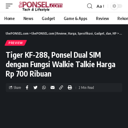
Aa
Home
News
Gadget
Game & Apps
Review
Reko
thePONSEL.com
>
thePONSEL.com | Review, Harga, Spesifikasi, Gadget, dan, HP
>
Previ
PREVIEW
Tiger KF-288, Ponsel Dual SIM
dengan Fungsi Walkie Talkie Harga
Rp 700 Ribuan
Share
2 Min Read