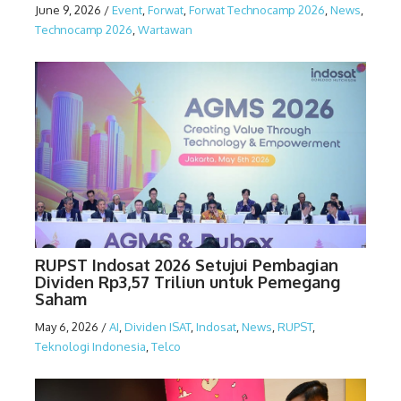
June 9, 2026
/
Event
,
Forwat
,
Forwat Technocamp 2026
,
News
,
Technocamp 2026
,
Wartawan
RUPST Indosat 2026 Setujui Pembagian
Dividen Rp3,57 Triliun untuk Pemegang
Saham
May 6, 2026
/
AI
,
Dividen ISAT
,
Indosat
,
News
,
RUPST
,
Teknologi Indonesia
,
Telco