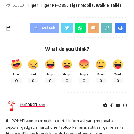
Tiger
,
Tiger KF-288
,
Tiger Mobile
,
Walkie Talkie
TAGGED:
Facebook
What do you think?
Love
Sad
Happy
Sleepy
Angry
Dead
Wink
0
0
0
0
0
0
0
thePONSEL.com
thePONSEL.com merupakan portal informasi yang membahas
seputar gadget, smartphone, laptop, kamera, aplikasi, game serta
lifestyle. Silakan kontak kami di theponsel@gmail.com