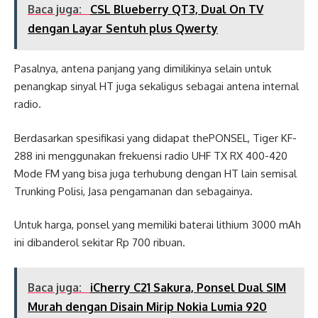
Baca juga:
CSL Blueberry QT3, Dual On TV
dengan Layar Sentuh plus Qwerty
Pasalnya, antena panjang yang dimilikinya selain untuk
penangkap sinyal HT juga sekaligus sebagai antena internal
radio.
Berdasarkan spesifikasi yang didapat thePONSEL, Tiger KF-
288 ini menggunakan frekuensi radio UHF TX RX 400-420
Mode FM yang bisa juga terhubung dengan HT lain semisal
Trunking Polisi, Jasa pengamanan dan sebagainya.
Untuk harga, ponsel yang memiliki baterai lithium 3000 mAh
ini dibanderol sekitar Rp 700 ribuan.
Baca juga:
iCherry C21 Sakura, Ponsel Dual SIM
Murah dengan Disain Mirip Nokia Lumia 920