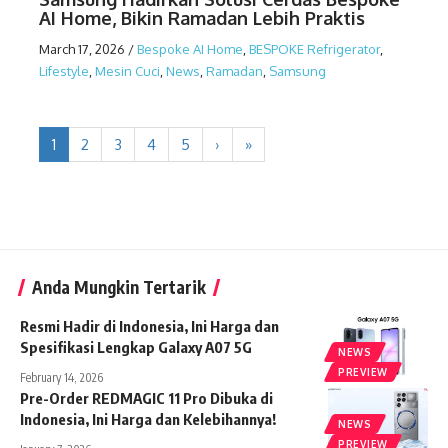
AI Home, Bikin Ramadan Lebih Praktis
March 17, 2026
/
Bespoke AI Home
,
BESPOKE Refrigerator
,
Lifestyle
,
Mesin Cuci
,
News
,
Ramadan
,
Samsung
1
2
3
4
5
›
»
Anda Mungkin Tertarik
Resmi Hadir di Indonesia, Ini Harga dan
Spesifikasi Lengkap Galaxy A07 5G
NEWS
PREVIEW
February 14, 2026
Pre-Order REDMAGIC 11 Pro Dibuka di
Indonesia, Ini Harga dan Kelebihannya!
NEWS
PREVIEW